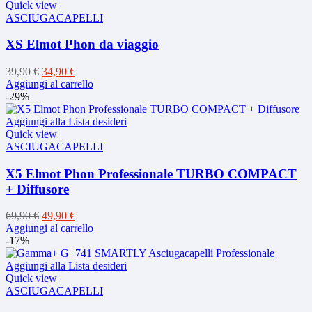
Quick view
ASCIUGACAPELLI
XS Elmot Phon da viaggio
Il
Il
39,90
€
34,90
€
prezzo
prezzo
Aggiungi al carrello
originale
attuale
-29%
era:
è:
39,90 €.
34,90 €.
Aggiungi alla Lista desideri
Quick view
ASCIUGACAPELLI
X5 Elmot Phon Professionale TURBO COMPACT
+ Diffusore
Il
Il
69,90
€
49,90
€
prezzo
prezzo
Aggiungi al carrello
originale
attuale
-17%
era:
è:
69,90 €.
49,90 €.
Aggiungi alla Lista desideri
Quick view
ASCIUGACAPELLI