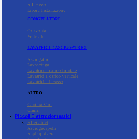
A Incasso
Libera Installazione
CONGELATORI
Orizzontali
Verticali
LAVATRICI E ASCIUGATRICI
Asciugatrici
Lavasciuga
Lavatrici a carico frontale
Lavatrici a carico verticale
Lavatrici a incasso
ALTRO
Cantina Vini
Clima
Piccoli Elettrodomestici
Affettatrici
Asciugacapelli
Aspirapolvere