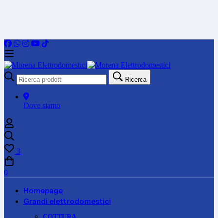
Ricerca
Ricerca
per:
Dove siamo
3
0
Homepage
Grandi elettrodomestici
COTTURA