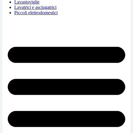
Lavastoviglie
Lavatrici e asciugatrici
Piccoli elettrodomestici