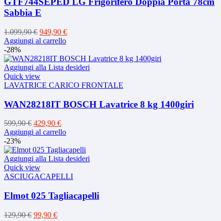
GTF744SEPED LG Frigorifero Doppia Porta 78cm
Sabbia E
Il
Il
1.099,90
€
949,90
€
prezzo
prezzo
Aggiungi al carrello
originale
attuale
-28%
era:
è:
1.099,90 €.
949,90 €.
Aggiungi alla Lista desideri
Quick view
LAVATRICE CARICO FRONTALE
WAN28218IT BOSCH Lavatrice 8 kg 1400giri
Il
Il
599,90
€
429,90
€
prezzo
prezzo
Aggiungi al carrello
originale
attuale
-23%
era:
è:
599,90 €.
429,90 €.
Aggiungi alla Lista desideri
Quick view
ASCIUGACAPELLI
Elmot 025 Tagliacapelli
Il
Il
129,90
€
99,90
€