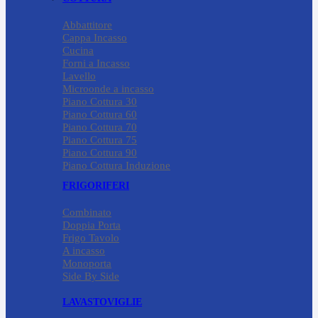
Abbattitore
Cappa Incasso
Cucina
Forni a Incasso
Lavello
Microonde a incasso
Piano Cottura 30
Piano Cottura 60
Piano Cottura 70
Piano Cottura 75
Piano Cottura 90
Piano Cottura Induzione
FRIGORIFERI
Combinato
Doppia Porta
Frigo Tavolo
A incasso
Monoporta
Side By Side
LAVASTOVIGLIE