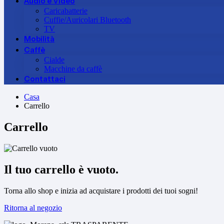
Audio e Video
Caricabatterie
Cuffie/Auricolari Bluetooth
TV
Mobilità
Caffè
Cialde
Macchine da caffè
Contattaci
Casa
Carrello
Carrello
Carrello
Il tuo carrello è vuoto.
Torna allo shop e inizia ad acquistare i prodotti dei tuoi sogni!
Ritorna al negozio