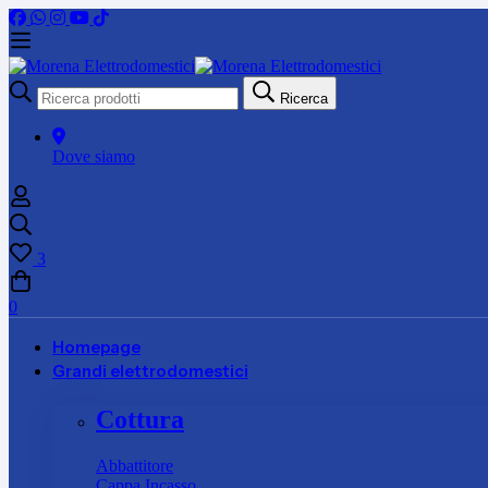
Ricerca
Ricerca
per:
Dove siamo
3
0
Homepage
Grandi elettrodomestici
Cottura
Abbattitore
Cappa Incasso