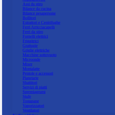
Assi da stiro
Bilance da cucina
Bilance pesapersone
Bollitori
Estrattori e Centrifughe
Ferri Arricciacapelli
Ferri da stiro
Fornelli elettrici
Friggitrici
Grattugie
Griglie elettriche
Macchine sottovuoto
Microonde
Mixer
Montalatte
Pentole e accessori
Planetarie
Sbattitori
Servizi di piatti
Spremiagrumi
Stufe
Tostapane
Vaporizzatori
Ventilatori