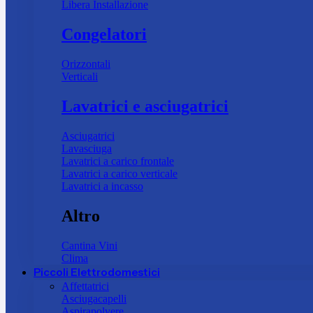
Libera Installazione
Congelatori
Orizzontali
Verticali
Lavatrici e asciugatrici
Asciugatrici
Lavasciuga
Lavatrici a carico frontale
Lavatrici a carico verticale
Lavatrici a incasso
Altro
Cantina Vini
Clima
Piccoli Elettrodomestici
Affettatrici
Asciugacapelli
Aspirapolvere