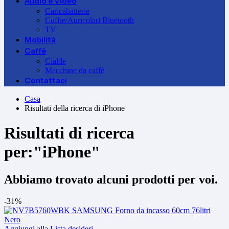
Audio e Video
Caricabatterie
Cuffie/Auricolari Bluetooth
TV
Mobilità
Caffè
Cialde
Macchine da caffè
Contattaci
Casa
Risultati della ricerca di iPhone
Risultati di ricerca
per:"iPhone"
Abbiamo trovato alcuni prodotti per voi.
-31%
Aggiungi alla Lista desideri