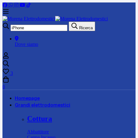
Ricerca
Ricerca
per:
Dove siamo
3
0
Homepage
Grandi elettrodomestici
Cottura
Abbattitore
Cappa Incasso