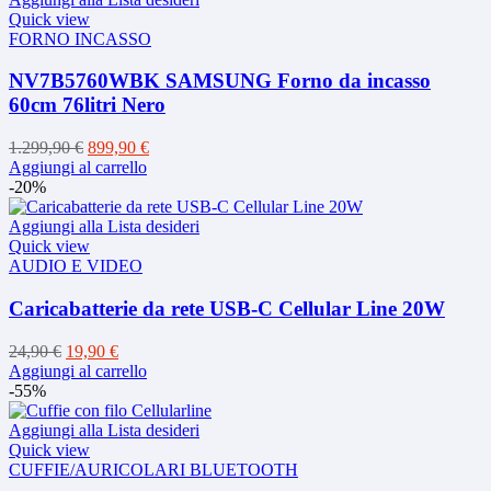
Quick view
FORNO INCASSO
NV7B5760WBK SAMSUNG Forno da incasso
60cm 76litri Nero
Il
Il
1.299,90
€
899,90
€
prezzo
prezzo
Aggiungi al carrello
originale
attuale
-20%
era:
è:
1.299,90 €.
899,90 €.
Aggiungi alla Lista desideri
Quick view
AUDIO E VIDEO
Caricabatterie da rete USB-C Cellular Line 20W
Il
Il
24,90
€
19,90
€
prezzo
prezzo
Aggiungi al carrello
originale
attuale
-55%
era:
è:
24,90 €.
19,90 €.
Aggiungi alla Lista desideri
Quick view
CUFFIE/AURICOLARI BLUETOOTH