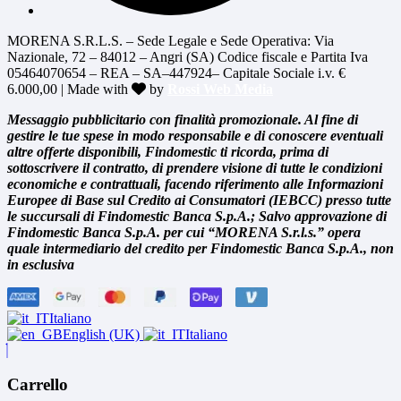
MORENA S.R.L.S. – Sede Legale e Sede Operativa: Via
Nazionale, 72 – 84012 – Angri (SA) Codice fiscale e Partita Iva
05464070654 – REA – SA–447924– Capitale Sociale i.v. €
6.000,00 | Made with
by
Rossi Web Media
Messaggio pubblicitario con finalità promozionale. Al fine di
gestire le tue spese in modo responsabile e di conoscere eventuali
altre offerte disponibili, Findomestic ti ricorda, prima di
sottoscrivere il contratto, di prendere visione di tutte le condizioni
economiche e contrattuali, facendo riferimento alle Informazioni
Europee di Base sul Credito ai Consumatori (IEBCC) presso tutte
le succursali di Findomestic Banca S.p.A.; Salvo approvazione di
Findomestic Banca S.p.A. per cui “MORENA S.r.l.s.” opera
quale intermediario del credito per Findomestic Banca S.p.A., non
in esclusiva
Italiano
English (UK)
Italiano
Carrello