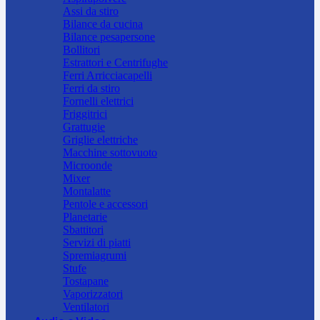
Assi da stiro
Bilance da cucina
Bilance pesapersone
Bollitori
Estrattori e Centrifughe
Ferri Arricciacapelli
Ferri da stiro
Fornelli elettrici
Friggitrici
Grattugie
Griglie elettriche
Macchine sottovuoto
Microonde
Mixer
Montalatte
Pentole e accessori
Planetarie
Sbattitori
Servizi di piatti
Spremiagrumi
Stufe
Tostapane
Vaporizzatori
Ventilatori