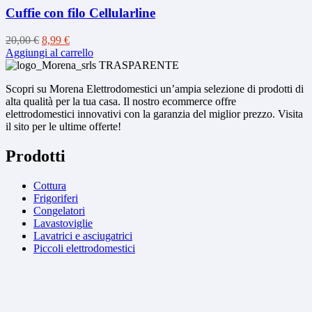
Cuffie con filo Cellularline
Il
Il
20,00
€
8,99
€
prezzo
prezzo
Aggiungi al carrello
originale
attuale
era:
è:
Scopri su Morena Elettrodomestici un’ampia selezione di prodotti di
20,00 €.
8,99 €.
alta qualità per la tua casa. Il nostro ecommerce offre
elettrodomestici innovativi con la garanzia del miglior prezzo. Visita
il sito per le ultime offerte!
Prodotti
Cottura
Frigoriferi
Congelatori
Lavastoviglie
Lavatrici e asciugatrici
Piccoli elettrodomestici