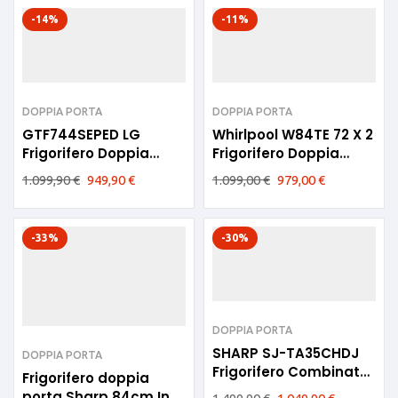
-14%
-11%
DOPPIA PORTA
DOPPIA PORTA
GTF744SEPED LG
Whirlpool W84TE 72 X 2
Frigorifero Doppia
Frigorifero Doppia
Porta 78cm Sabbia E
Porta E 587lt Inox
1.099,90
€
949,90
€
1.099,00
€
979,00
€
-33%
-30%
DOPPIA PORTA
SHARP SJ-TA35CHDJ
DOPPIA PORTA
Frigorifero Combinato
Frigorifero doppia
587lt E BEIGE
porta Sharp 84cm Inox