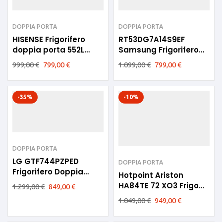
DOPPIA PORTA
DOPPIA PORTA
HISENSE Frigorifero
RT53DG7A14S9EF
doppia porta 552L
Samsung Frigorifero
NoFrost E Inox
Doppia Porta 80 cm E
999,00
€
799,00
€
1.099,00
€
799,00
€
RT728N4WCE
Acciaio Inox
-35%
-10%
DOPPIA PORTA
LG GTF744PZPED
DOPPIA PORTA
Frigorifero Doppia
Hotpoint Ariston
Porta 509 L NoFrost E
HA84TE 72 XO3 Frigo
1.299,00
€
849,00
€
Inox
Doppia Porta 84cm
1.049,00
€
949,00
€
NoFrost inox