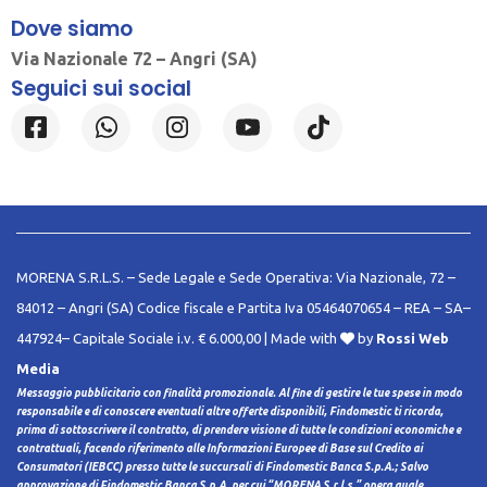
Dove siamo
Via Nazionale 72 – Angri (SA)
Seguici sui social
MORENA S.R.L.S. – Sede Legale e Sede Operativa: Via Nazionale, 72 –
84012 – Angri (SA) Codice fiscale e Partita Iva 05464070654 – REA – SA–
447924– Capitale Sociale i.v. € 6.000,00 | Made with
by
Rossi Web
Media
Messaggio pubblicitario con finalità promozionale. Al fine di gestire le tue spese in modo
responsabile e di conoscere eventuali altre offerte disponibili, Findomestic ti ricorda,
prima di sottoscrivere il contratto, di prendere visione di tutte le condizioni economiche e
contrattuali, facendo riferimento alle Informazioni Europee di Base sul Credito ai
Consumatori (IEBCC) presso tutte le succursali di Findomestic Banca S.p.A.; Salvo
approvazione di Findomestic Banca S.p.A. per cui “MORENA S.r.l.s.” opera quale