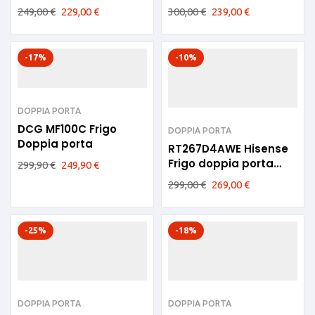
Porta E Bianco
240litri E SILVER
249,00
€
229,00
€
300,00
€
239,00
€
-17%
-10%
DOPPIA PORTA
DCG MF100C Frigo
DOPPIA PORTA
Doppia porta
RT267D4AWE Hisense
Frigo doppia porta
299,90
€
249,90
€
Bianco E 205 Litri
299,00
€
269,00
€
-25%
-18%
DOPPIA PORTA
DOPPIA PORTA