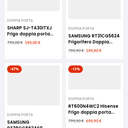
DOPPIA PORTA
SHARP SJ-TA30ITXJ
DOPPIA PORTA
Frigo doppia porta
SAMSUNG RT31CG5624
60cm Inox F NoFrost
Frigorifero Doppia
799,00
€
599,00
€
Porta 305lt E No Frost
799,90
€
599,90
€
Inox
-67%
-13%
DOPPIA PORTA
RT600N4WC2 Hisense
Frigo doppia porta
DOPPIA PORTA
70cm E
799,90
€
699,90
€
SAMSUNG