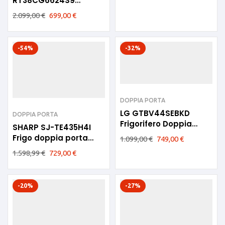
RT38CG6624S9
Frigorifero Doppia
2.099,00
€
699,00
€
Porta 70cm E 393L No
frost Inox
-54%
-32%
DOPPIA PORTA
LG GTBV44SEBKD
DOPPIA PORTA
Frigorifero Doppia
SHARP SJ-TE435H4I
Porta 70cm Beige E
Frigo doppia porta
1.099,00
€
749,00
€
NoFrost Inox 432litri E
1.598,99
€
729,00
€
70cm
-20%
-27%