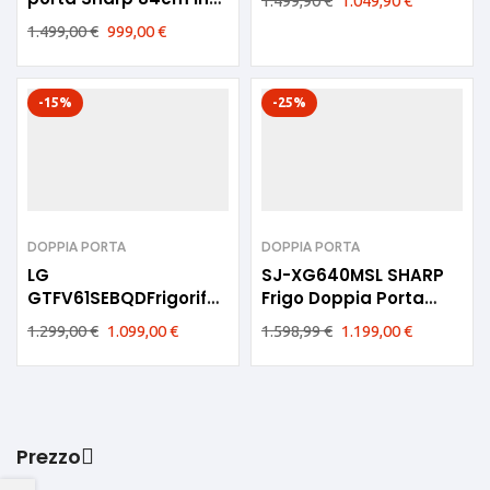
1.499,90
€
1.049,90
€
186cm E SJ-
1.499,00
€
999,00
€
TA35CHDIE-EU
-15%
-25%
DOPPIA PORTA
DOPPIA PORTA
LG
SJ-XG640MSL SHARP
GTFV61SEBQDFrigorifero
Frigo Doppia Porta
Doppia porta 83cm
Inverter Inox 510litri E
1.299,00
€
1.099,00
€
1.598,99
€
1.199,00
€
Sabbia E
82cm
Prezzo