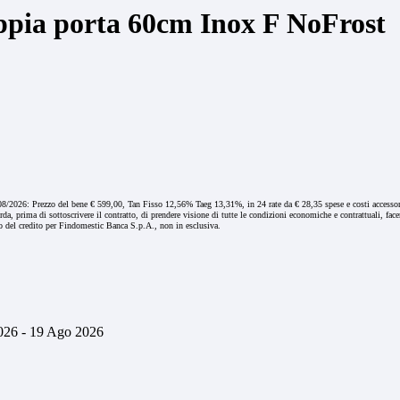
ia porta 60cm Inox F NoFrost
7/08/2026: Prezzo del bene € 599,00, Tan Fisso 12,56% Taeg 13,31%, in 24 rate da € 28,35 spese e costi accessor
corda, prima di sottoscrivere il contratto, di prendere visione di tutte le condizioni economiche e contrattuali,
 del credito per Findomestic Banca S.p.A., non in esclusiva.
26 - 19 Ago 2026