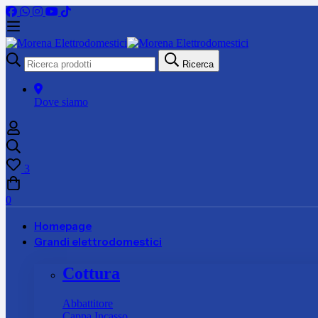
Ricerca
Ricerca
per:
Dove siamo
3
0
Homepage
Grandi elettrodomestici
Cottura
Abbattitore
Cappa Incasso