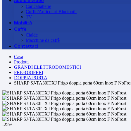
Audio e Video
Caricabatterie
Cuffie/Auricolari Bluetooth
TV
Mobilità
Caffè
Cialde
Macchine da caffè
Contattaci
Casa
Prodotti
GRANDI ELETTRODOMESTICI
FRIGORIFERI
DOPPIA PORTA
SHARP SJ-TA30ITXJ Frigo doppia porta 60cm Inox F NoFro
-25%