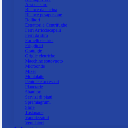
Assi da stiro
Bilance da cucina
Bilance pesapersone
Bollitori
Estrattori e Centrifughe
Ferri Arricciacapelli
Ferri da stiro
Fornelli elettrici
Friggitrici
Grattugie
Griglie elettriche
Macchine sottovuoto
Microonde
Mixer
Montalatte
Pentole e accessori
Planetarie
Sbattitori
Servizi di piatti
Spremiagrumi
Stufe
Tostapane
Vaporizzatori
Ventilatori