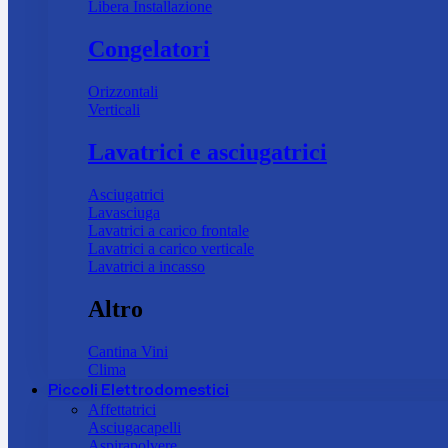
Libera Installazione
Congelatori
Orizzontali
Verticali
Lavatrici e asciugatrici
Asciugatrici
Lavasciuga
Lavatrici a carico frontale
Lavatrici a carico verticale
Lavatrici a incasso
Altro
Cantina Vini
Clima
Piccoli Elettrodomestici
Affettatrici
Asciugacapelli
Aspirapolvere