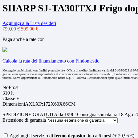
SHARP SJ-TA30ITXJ Frigo dopp
Aggiungi alla Lista desideri
Il
Il
799,00
€
599,00
€
prezzo
prezzo
Paga anche a rate con
originale
attuale
era:
è:
799,00 €.
599,00 €.
Calcola la rata del finanziamento con Findomestic
Messaggio pubblicitario con finalità promozionale. Offerta di credito finalizzato valida dal 01/09/2023 al 0
gestire le tue spese in modo responsabile e di conoscere eventuali altre offerte disponibili, Findomestic ti ri
vendita. Salvo approvazione di Findomestic Banca S.p.A.. Morena Elettrodomestici opera quale intermediario
NoFrost
310 lt
Classe F
DimensioniAXLXP:172X60X66CM
SPEDIZIONE GRATUITA da 199€! Consegna stimata tra 18 Ago 20
Estensione di garanzia
Aggiungi il servizio di
fermo deposito
fino a 6 mesi (+
29,95
€
)