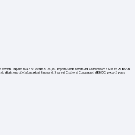
i azzerati. Importo totale del credito € 599,00. Importo totale dovuto dal Consumatore € 680,49. Al fine di
 facendo riferimento alle Informazioni Europee di Base sul Credito ai Consumatori (IEBCC) presso il punto