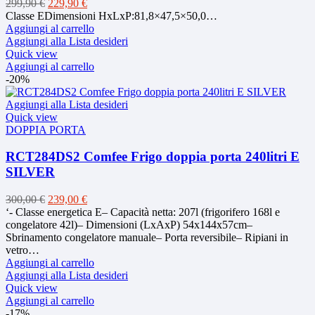
Il
Il
299,90
€
229,90
€
prezzo
prezzo
Classe EDimensioni HxLxP:81,8×47,5×50,0…
originale
attuale
Aggiungi al carrello
era:
è:
Aggiungi alla Lista desideri
299,90 €.
229,90 €.
Quick view
Aggiungi al carrello
-20%
Aggiungi alla Lista desideri
Quick view
DOPPIA PORTA
RCT284DS2 Comfee Frigo doppia porta 240litri E
SILVER
Il
Il
300,00
€
239,00
€
prezzo
prezzo
‘- Classe energetica E– Capacità netta: 207l (frigorifero 168l e
originale
attuale
congelatore 42l)– Dimensioni (LxAxP) 54x144x57cm–
era:
è:
Sbrinamento congelatore manuale– Porta reversibile– Ripiani in
300,00 €.
239,00 €.
vetro…
Aggiungi al carrello
Aggiungi alla Lista desideri
Quick view
Aggiungi al carrello
-17%