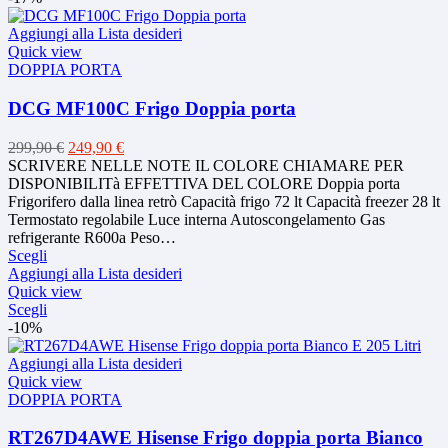
Aggiungi alla Lista desideri
Quick view
DOPPIA PORTA
DCG MF100C Frigo Doppia porta
Il
Il
299,90
€
249,90
€
prezzo
prezzo
SCRIVERE NELLE NOTE IL COLORE CHIAMARE PER
originale
attuale
DISPONIBILITà EFFETTIVA DEL COLORE Doppia porta
era:
è:
Frigorifero dalla linea retrò Capacità frigo 72 lt Capacità freezer 28 lt
299,90 €.
249,90 €.
Termostato regolabile Luce interna Autoscongelamento Gas
refrigerante R600a Peso…
Questo
Scegli
prodotto
Aggiungi alla Lista desideri
ha
Quick view
più
Questo
Scegli
varianti.
prodotto
-10%
Le
ha
opzioni
più
Aggiungi alla Lista desideri
possono
varianti.
Quick view
essere
Le
DOPPIA PORTA
scelte
opzioni
nella
possono
RT267D4AWE Hisense Frigo doppia porta Bianco