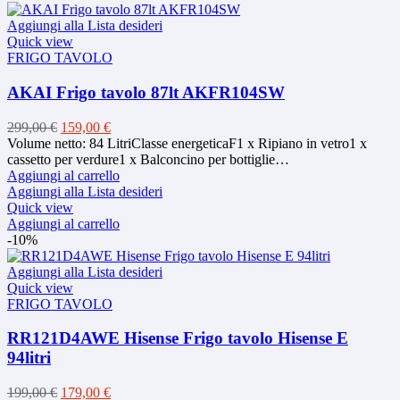
Aggiungi alla Lista desideri
Quick view
FRIGO TAVOLO
AKAI Frigo tavolo 87lt AKFR104SW
Il
Il
299,00
€
159,00
€
prezzo
prezzo
Volume netto: 84 LitriClasse energeticaF1 x Ripiano in vetro1 x
originale
attuale
cassetto per verdure1 x Balconcino per bottiglie…
era:
è:
Aggiungi al carrello
299,00 €.
159,00 €.
Aggiungi alla Lista desideri
Quick view
Aggiungi al carrello
-10%
Aggiungi alla Lista desideri
Quick view
FRIGO TAVOLO
RR121D4AWE Hisense Frigo tavolo Hisense E
94litri
Il
Il
199,00
€
179,00
€