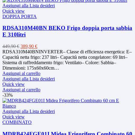
Aggiungi alla Lista desideri
Quick view
DOPPIA PORTA
RDSA310M40BN BEKO Frigo doppia porta sabbia
E 310litri
Il
Il
449,90
€
389,90
€
prezzo
prezzo
RDSA310M40BNINVERTER– Classe di efficienza energetica: E–
originale
attuale
Capacità netta frigo: 237 litri– Capacità netta congelatore: 69 litri–
era:
è:
Sistema di raffreddamento frigo: Ventilato– Colore: Sabbia–
449,90 €.
389,90 €.
Dimensioni: 175x60x60cm…
Aggiungi al carrello
Aggiungi alla Lista desideri
Quick view
Aggiungi al carrello
-33%
Aggiungi alla Lista desideri
Quick view
COMBINATO
MDRB424FGE01I Midea Frigorifero Combinato 60