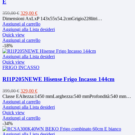
E
Il
Il
359,00
€
329,00
€
prezzo
prezzo
Dimensioni AxLxP 143x55x54.2cmGrigio228litri…
originale
attuale
Aggiungi al carrello
era:
è:
Aggiungi alla Lista desideri
359,00 €.
329,00 €.
Quick view
Aggiungi al carrello
-18%
Aggiungi alla Lista desideri
Quick view
FRIGO INCASSO
RI1P205NEWE Hisense Frigo Incasso 144cm
Il
Il
399,00
€
329,00
€
prezzo
prezzo
Classe EAltezza:1450 mmLarghezza:540 mmProfondità:540 mm…
originale
attuale
Aggiungi al carrello
era:
è:
Aggiungi alla Lista desideri
399,00 €.
329,00 €.
Quick view
Aggiungi al carrello
-34%
Aggiungi alla Lista desideri