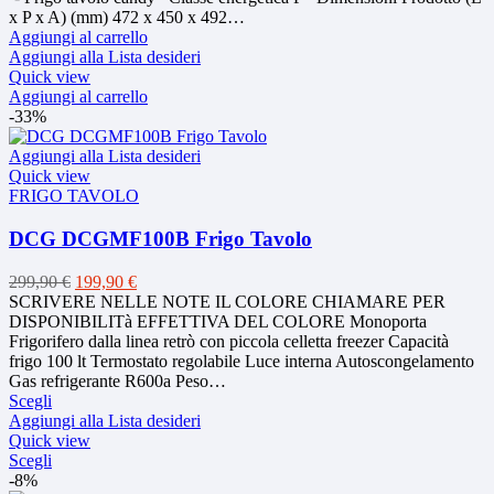
originale
attuale
x P x A) (mm) 472 x 450 x 492…
era:
è:
Aggiungi al carrello
299,00 €.
199,00 €.
Aggiungi alla Lista desideri
Quick view
Aggiungi al carrello
-33%
Aggiungi alla Lista desideri
Quick view
FRIGO TAVOLO
DCG DCGMF100B Frigo Tavolo
Il
Il
299,90
€
199,90
€
prezzo
prezzo
SCRIVERE NELLE NOTE IL COLORE CHIAMARE PER
originale
attuale
DISPONIBILITà EFFETTIVA DEL COLORE Monoporta
era:
è:
Frigorifero dalla linea retrò con piccola celletta freezer Capacità
299,90 €.
199,90 €.
frigo 100 lt Termostato regolabile Luce interna Autoscongelamento
Gas refrigerante R600a Peso…
Questo
Scegli
prodotto
Aggiungi alla Lista desideri
ha
Quick view
più
Questo
Scegli
varianti.
prodotto
-8%