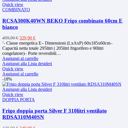
Quick view
COMBINATO
RCSA300K40WN BEKO Frigo combinato 60cm E
bianco
Il
Il
499,90
€
329,90
€
prezzo
prezzo
‘- Classe energetica E– Dimensioni (LxAxP) 60x185x60cm–
originale
attuale
Capacità netta totale 295litri ( 205litri frigorifero e 90litri
era:
è:
congelatore)– Porte reversibili…
499,90 €.
329,90 €.
Aggiungi al carrello
Aggiungi alla Lista desideri
Quick view
Aggiungi al carrello
-18%
Aggiungi alla Lista desideri
Quick view
DOPPIA PORTA
Frigo doppia porta Silver F 310litri ventilato
RDSA310M40SN
Il
Il