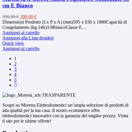
cm E Bianco
Il
Il
599,90
€
399,00
€
prezzo
prezzo
Dimensioni Prodotto (Lx P x A) (mm)595 x 630 x 1880Capacità di
originale
attuale
Congelamento (kg 24h)3.9BiancoClasse E…
era:
è:
Aggiungi al carrello
599,90 €.
399,00 €.
Aggiungi alla Lista desideri
Quick view
Aggiungi al carrello
1
2
3
4
5
Scopri su Morena Elettrodomestici un’ampia selezione di prodotti di
alta qualità per la tua casa. Il nostro ecommerce offre
elettrodomestici innovativi con la garanzia del miglior prezzo. Visita
il sito per le ultime offerte!