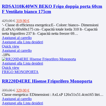
RDSA310K40WN BEKO Frigo doppia porta 60cm
F Ventilato bianco 175cm
Il
Il
429,00
€
319,90
€
prezzo
prezzo
‘- Classe di efficienza energetica:E– Colore: bianco– Dimensioni
originale
attuale
(LxPxA) 60x60x175 cm– Capacità totale lorda 310 lt– Capacità
era:
è:
netta frigorifero 237 lt– Capacità netta freezer 69…
429,00 €.
319,90 €.
Aggiungi al carrello
Aggiungi alla Lista desideri
Quick view
Aggiungi al carrello
-18%
Aggiungi alla Lista desideri
Quick view
FRIGO MONOPORTA
RR220D4ERE Hisense Frigorifero Monoporta
Il
Il
399,00
€
329,00
€
prezzo
prezzo
Classe energetica: EDimensioni : AxLxP 126x51x51.4cm165 litri…
originale
attuale
Aggiungi al carrello
era:
è:
Aggiungi alla Lista desideri