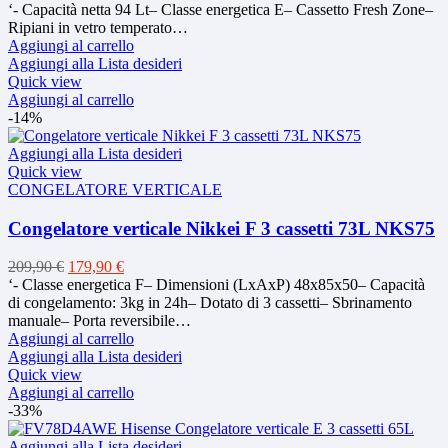
prezzo
prezzo
‘- Capacità netta 94 Lt– Classe energetica E– Cassetto Fresh Zone–
originale
attuale
Ripiani in vetro temperato…
era:
è:
Aggiungi al carrello
199,00 €.
179,00 €.
Aggiungi alla Lista desideri
Quick view
Aggiungi al carrello
-14%
Aggiungi alla Lista desideri
Quick view
CONGELATORE VERTICALE
Congelatore verticale Nikkei F 3 cassetti 73L NKS75
Il
Il
209,90
€
179,90
€
prezzo
prezzo
‘- Classe energetica F– Dimensioni (LxAxP) 48x85x50– Capacità
originale
attuale
di congelamento: 3kg in 24h– Dotato di 3 cassetti– Sbrinamento
era:
è:
manuale– Porta reversibile…
209,90 €.
179,90 €.
Aggiungi al carrello
Aggiungi alla Lista desideri
Quick view
Aggiungi al carrello
-33%
Aggiungi alla Lista desideri