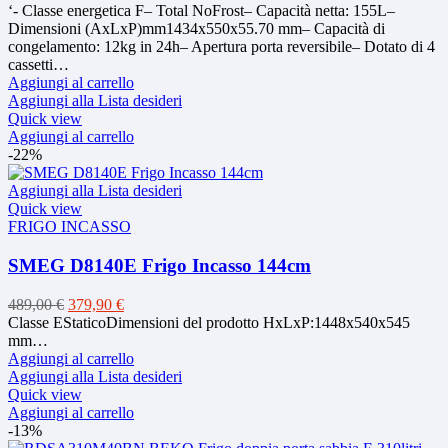
prezzo
prezzo
‘- Classe energetica F– Total NoFrost– Capacità netta: 155L–
originale
attuale
Dimensioni (AxLxP)mm1434x550x55.70 mm– Capacità di
era:
è:
congelamento: 12kg in 24h– Apertura porta reversibile– Dotato di 4
549,00 €.
379,90 €.
cassetti…
Aggiungi al carrello
Aggiungi alla Lista desideri
Quick view
Aggiungi al carrello
-22%
Aggiungi alla Lista desideri
Quick view
FRIGO INCASSO
SMEG D8140E Frigo Incasso 144cm
Il
Il
489,00
€
379,90
€
prezzo
prezzo
Classe EStaticoDimensioni del prodotto HxLxP:1448x540x545
originale
attuale
mm…
era:
è:
Aggiungi al carrello
489,00 €.
379,90 €.
Aggiungi alla Lista desideri
Quick view
Aggiungi al carrello
-13%