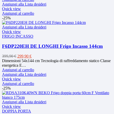
era:
è:
Aggiungi alla Lista desideri
399,00 €.
299,00 €.
Quick view
Aggiungi al carrello
-25%
Aggiungi alla Lista desideri
Quick view
FRIGO INCASSO
F6DP220EH DE LONGHI Frigo Incasso 144cm
Il
Il
399,90
€
299,90
€
prezzo
prezzo
Dimensioni 54x144 cm Tecnologia di raffreddamento statico Classe
originale
attuale
energetica E…
era:
è:
Aggiungi al carrello
399,90 €.
299,90 €.
Aggiungi alla Lista desideri
Quick view
Aggiungi al carrello
-25%
Aggiungi alla Lista desideri
Quick view
DOPPIA PORTA