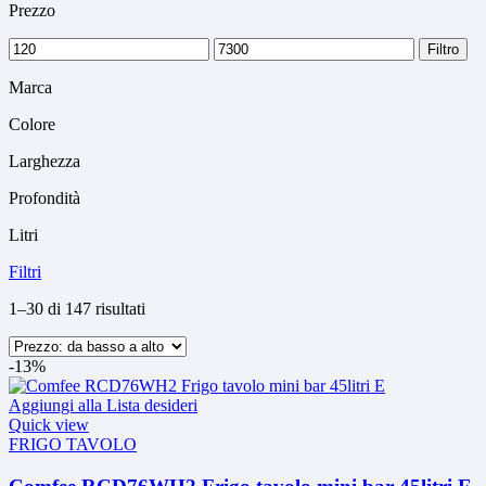
Prezzo
Min
Max
Filtro
price
price
Marca
Colore
Larghezza
Profondità
Litri
Filtri
Prezzo:
1–30 di 147 risultati
dal
più
-13%
economico
Aggiungi alla Lista desideri
Quick view
FRIGO TAVOLO