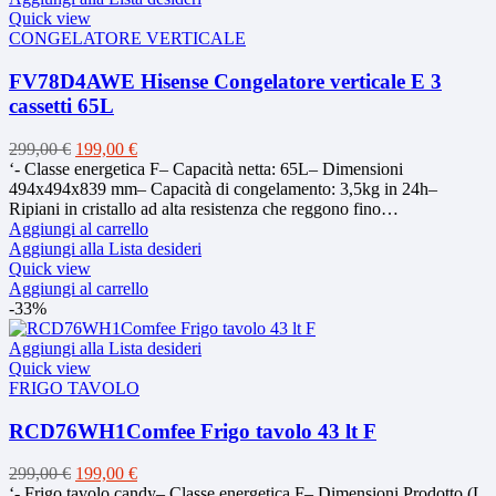
Quick view
CONGELATORE VERTICALE
FV78D4AWE Hisense Congelatore verticale E 3
cassetti 65L
Il
Il
299,00
€
199,00
€
prezzo
prezzo
‘- Classe energetica F– Capacità netta: 65L– Dimensioni
originale
attuale
494x494x839 mm– Capacità di congelamento: 3,5kg in 24h–
era:
è:
Ripiani in cristallo ad alta resistenza che reggono fino…
299,00 €.
199,00 €.
Aggiungi al carrello
Aggiungi alla Lista desideri
Quick view
Aggiungi al carrello
-33%
Aggiungi alla Lista desideri
Quick view
FRIGO TAVOLO
RCD76WH1Comfee Frigo tavolo 43 lt F
Il
Il
299,00
€
199,00
€
prezzo
prezzo
‘- Frigo tavolo candy– Classe energetica F– Dimensioni Prodotto (L