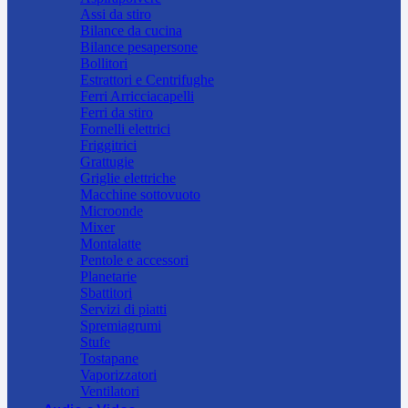
Assi da stiro
Bilance da cucina
Bilance pesapersone
Bollitori
Estrattori e Centrifughe
Ferri Arricciacapelli
Ferri da stiro
Fornelli elettrici
Friggitrici
Grattugie
Griglie elettriche
Macchine sottovuoto
Microonde
Mixer
Montalatte
Pentole e accessori
Planetarie
Sbattitori
Servizi di piatti
Spremiagrumi
Stufe
Tostapane
Vaporizzatori
Ventilatori