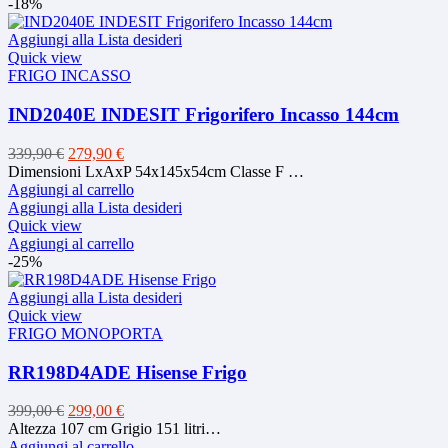
-18%
Aggiungi alla Lista desideri
Quick view
FRIGO INCASSO
IND2040E INDESIT Frigorifero Incasso 144cm
Il
Il
339,90
€
279,90
€
prezzo
prezzo
Dimensioni LxAxP 54x145x54cm Classe F …
originale
attuale
Aggiungi al carrello
era:
è:
Aggiungi alla Lista desideri
339,90 €.
279,90 €.
Quick view
Aggiungi al carrello
-25%
Aggiungi alla Lista desideri
Quick view
FRIGO MONOPORTA
RR198D4ADE Hisense Frigo
Il
Il
399,00
€
299,00
€
prezzo
prezzo
Altezza 107 cm Grigio 151 litri…
originale
attuale
Aggiungi al carrello