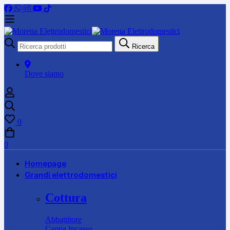
Ricerca
Ricerca
per:
Dove siamo
0
0
Homepage
Grandi elettrodomestici
Cottura
Abbattitore
Cappa Incasso