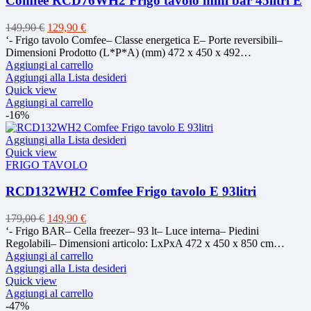
Comfee RCD76WH2 Frigo tavolo mini bar 45litri E
Il
Il
149,90
€
129,90
€
prezzo
prezzo
‘- Frigo tavolo Comfee– Classe energetica E– Porte reversibili–
originale
attuale
Dimensioni Prodotto (L*P*A) (mm) 472 x 450 x 492…
era:
è:
Aggiungi al carrello
149,90 €.
129,90 €.
Aggiungi alla Lista desideri
Quick view
Aggiungi al carrello
-16%
Aggiungi alla Lista desideri
Quick view
FRIGO TAVOLO
RCD132WH2 Comfee Frigo tavolo E 93litri
Il
Il
179,00
€
149,90
€
prezzo
prezzo
‘- Frigo BAR– Cella freezer– 93 lt– Luce interna– Piedini
originale
attuale
Regolabili– Dimensioni articolo: LxPxA 472 x 450 x 850 cm…
era:
è:
Aggiungi al carrello
179,00 €.
149,90 €.
Aggiungi alla Lista desideri
Quick view
Aggiungi al carrello
-47%