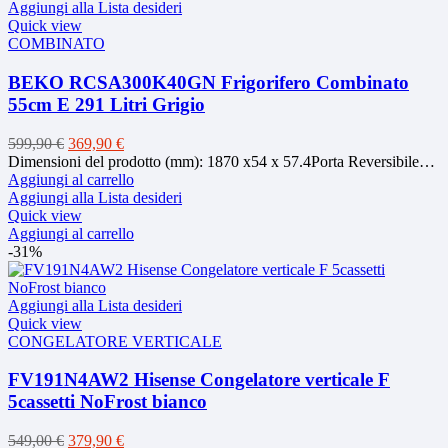
Aggiungi alla Lista desideri
Quick view
COMBINATO
BEKO RCSA300K40GN Frigorifero Combinato
55cm E 291 Litri Grigio
Il
Il
599,90
€
369,90
€
prezzo
prezzo
Dimensioni del prodotto (mm): 1870 x54 x 57.4Porta Reversibile…
originale
attuale
Aggiungi al carrello
era:
è:
Aggiungi alla Lista desideri
599,90 €.
369,90 €.
Quick view
Aggiungi al carrello
-31%
Aggiungi alla Lista desideri
Quick view
CONGELATORE VERTICALE
FV191N4AW2 Hisense Congelatore verticale F
5cassetti NoFrost bianco
Il
Il
549,00
€
379,90
€