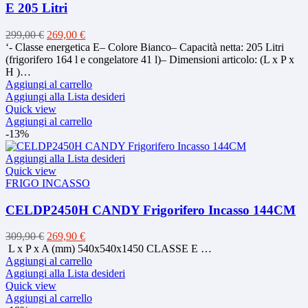
pagina
essere
E 205 Litri
del
scelte
prodotto
nella
Il
Il
299,00
€
269,00
€
pagina
prezzo
prezzo
‘- Classe energetica E– Colore Bianco– Capacità netta: 205 Litri
del
originale
attuale
(frigorifero 164 l e congelatore 41 l)– Dimensioni articolo: (L x P x
prodotto
era:
è:
H )…
299,00 €.
269,00 €.
Aggiungi al carrello
Aggiungi alla Lista desideri
Quick view
Aggiungi al carrello
-13%
Aggiungi alla Lista desideri
Quick view
FRIGO INCASSO
CELDP2450H CANDY Frigorifero Incasso 144CM
Il
Il
309,90
€
269,90
€
prezzo
prezzo
L x P x A (mm) 540x540x1450 CLASSE E …
originale
attuale
Aggiungi al carrello
era:
è:
Aggiungi alla Lista desideri
309,90 €.
269,90 €.
Quick view
Aggiungi al carrello