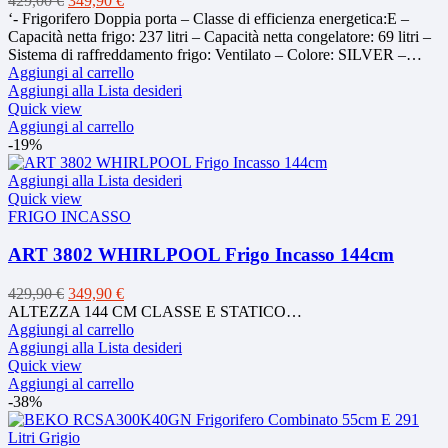
429,00
€
349,90
€
prezzo
prezzo
‘- Frigorifero Doppia porta – Classe di efficienza energetica:E –
originale
attuale
Capacità netta frigo: 237 litri – Capacità netta congelatore: 69 litri –
era:
è:
Sistema di raffreddamento frigo: Ventilato – Colore: SILVER –…
429,00 €.
349,90 €.
Aggiungi al carrello
Aggiungi alla Lista desideri
Quick view
Aggiungi al carrello
-19%
Aggiungi alla Lista desideri
Quick view
FRIGO INCASSO
ART 3802 WHIRLPOOL Frigo Incasso 144cm
Il
Il
429,90
€
349,90
€
prezzo
prezzo
ALTEZZA 144 CM CLASSE E STATICO…
originale
attuale
Aggiungi al carrello
era:
è:
Aggiungi alla Lista desideri
429,90 €.
349,90 €.
Quick view
Aggiungi al carrello
-38%