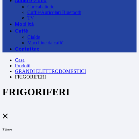
Audio e Video
Caricabatterie
Cuffie/Auricolari Bluetooth
TV
Mobilità
Caffè
Cialde
Macchine da caffè
Contattaci
Casa
Prodotti
GRANDI ELETTRODOMESTICI
FRIGORIFERI
FRIGORIFERI
Filters