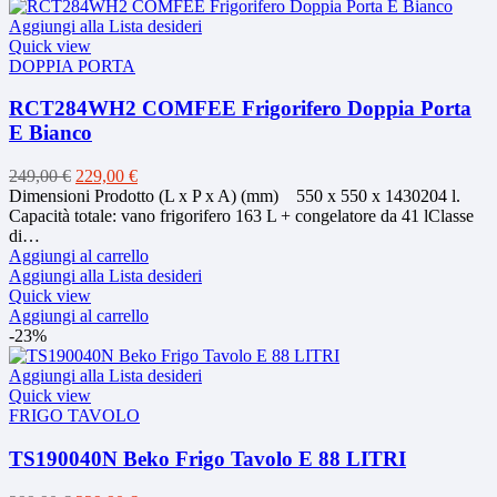
Le
ha
opzioni
più
Aggiungi alla Lista desideri
possono
varianti.
Quick view
essere
Le
DOPPIA PORTA
scelte
opzioni
nella
possono
RCT284WH2 COMFEE Frigorifero Doppia Porta
pagina
essere
E Bianco
del
scelte
prodotto
nella
Il
Il
249,00
€
229,00
€
pagina
prezzo
prezzo
Dimensioni Prodotto (L x P x A) (mm) 550 x 550 x 1430204 l.
del
originale
attuale
Capacità totale: vano frigorifero 163 L + congelatore da 41 lClasse
prodotto
era:
è:
di…
249,00 €.
229,00 €.
Aggiungi al carrello
Aggiungi alla Lista desideri
Quick view
Aggiungi al carrello
-23%
Aggiungi alla Lista desideri
Quick view
FRIGO TAVOLO
TS190040N Beko Frigo Tavolo E 88 LITRI