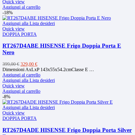
399,00 €.
329,00 €.
Quick view
Aggiungi al carrello
-18%
Aggiungi alla Lista desideri
Quick view
DOPPIA PORTA
RT267D4ABE HISENSE Frigo Doppia Porta E
Nero
Il
Il
399,00
€
329,00
€
prezzo
prezzo
Dimensioni AxLxP 143x55x54.2cmClasse E …
originale
attuale
Aggiungi al carrello
era:
è:
Aggiungi alla Lista desideri
399,00 €.
329,00 €.
Quick view
Aggiungi al carrello
-8%
Aggiungi alla Lista desideri
Quick view
DOPPIA PORTA
RT267D4ADE HISENSE Frigo Doppia Porta Silver