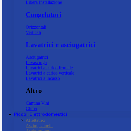
Libera Installazione
Congelatori
Orizzontali
Verticali
Lavatrici e asciugatrici
Asciugatrici
Lavasciuga
Lavatrici a carico frontale
Lavatrici a carico verticale
Lavatrici a incasso
Altro
Cantina Vini
Clima
Piccoli Elettrodomestici
Affettatrici
Asciugacapelli
Aspirapolvere