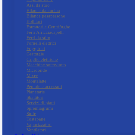
Assi da stiro
Bilance da cucina
Bilance pesapersone
Bollitori
Estrattori e Centrifughe
Ferri Arricciacapelli
Ferri da stiro
Fornelli elettrici
Friggitrici
Grattugie
Griglie elettriche
Macchine sottovuoto
Microonde
Mixer
Montalatte
Pentole e accessori
Planetarie
Sbattitori
Servizi di piatti
Spremiagrumi
Stufe
Tostapane
Vaporizzatori
Ventilatori