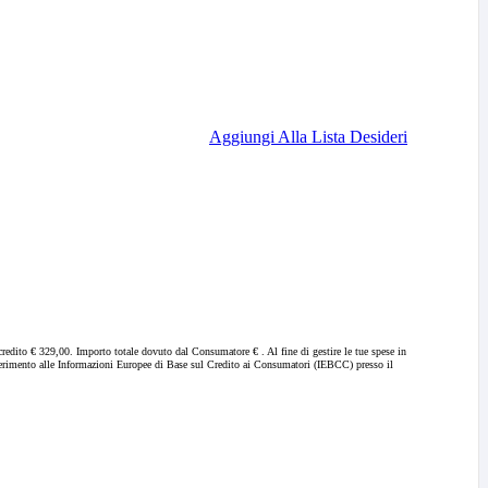
Aggiungi Alla Lista Desideri
 credito € 329,00. Importo totale dovuto dal Consumatore € . Al fine di gestire le tue spese in
 riferimento alle Informazioni Europee di Base sul Credito ai Consumatori (IEBCC) presso il