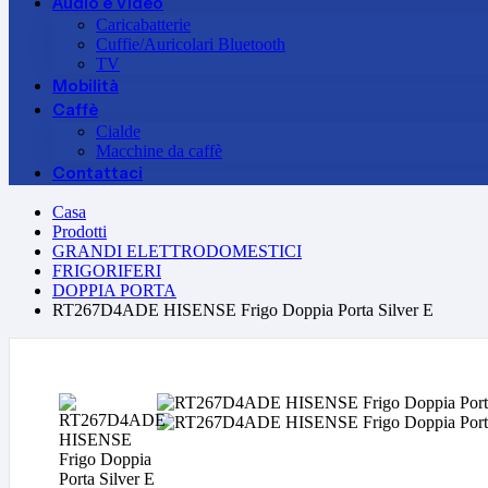
Audio e Video
Caricabatterie
Cuffie/Auricolari Bluetooth
TV
Mobilità
Caffè
Cialde
Macchine da caffè
Contattaci
Casa
Prodotti
GRANDI ELETTRODOMESTICI
FRIGORIFERI
DOPPIA PORTA
RT267D4ADE HISENSE Frigo Doppia Porta Silver E