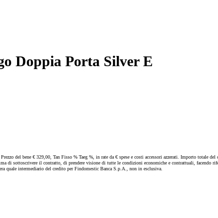
Doppia Porta Silver E
: Prezzo del bene € 329,00, Tan Fisso % Taeg %, in rate da € spese e costi accessori azzerati. Importo totale del
rima di sottoscrivere il contratto, di prendere visione di tutte le condizioni economiche e contrattuali, facendo
a quale intermediario del credito per Findomestic Banca S.p.A., non in esclusiva.