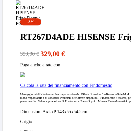
-8%
RT267D4ADE HISENSE Frigo 
329,00
€
359,00
€
Il
Il
prezzo
prezzo
Paga anche a rate con
originale
attuale
era:
è:
Calcola la rata del finanziamento con Findomestic
359,00 €.
329,00 €.
Messaggio pubblicitario con finalità promozionale. Offerta di credito finalizzato valida dal al 
modo responsabile e di conoscere eventuali altre offerte disponibili, Findomestic ti ricorda, p
punto vendita. Salvo approvazione di Findomestic Banca S.p.A.. Morena Elettrodomestici oper
Dimensioni AxLxP 143x55x54.2cm
Grigio