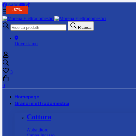
-38%
-20%
-25%
-18%
-67%
Ricerca
Ricerca
per:
Dove siamo
3
0
Homepage
Grandi elettrodomestici
Cottura
Abbattitore
Cappa Incasso