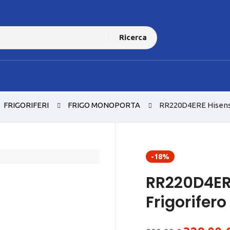
Ricerca
FRIGORIFERI
FRIGO MONOPORTA
RR220D4ERE Hisens
-18%
RR220D4ER
Frigorifer