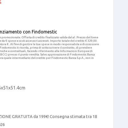
€
nanziamento con Findomestic
 promozionale. Offerta di credito finalizzato valida dal al : Prezzo del bene
e da € spese e costi accessori azzerati. Importo totale del credito € 329,00.
re € . Al fine di gestire le tue spese in modo responsabile e di conoscere
 Findomestic ti ricorda, prima di sottoscrivere il contratto, di prendere
omiche e contrattuali, facendo riferimento alle Informazioni Europee di
EBCC) presso il punto vendita. Salvo approvazione di Findomestic Banca
ra quale intermediario del credito per Findomestic Banca S.p.A., non in
26x51x51.4cm
ZIONE GRATUITA da 199€! Consegna stimata tra 18
026