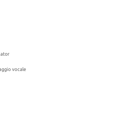
cator
aggio vocale