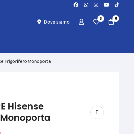
3
0
Dove siamo
e Frigorifero Monoporta
E Hisense
o Monoporta