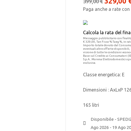
329,00
399,00
€
Paga anche a rate con
Calcola la rata del fi
Messaggio pubblicitario con finalità
€ 329,00, Tan Fisso % Taeg %, in rat
Importo totale dovuto dal Consumato
eventuali altre offerte disponibili,
visione di tutte le condizioni econ
Base sul Credito ai Consumatori (I
S.p.A.. Morena Elettrodomestici ope
esclusiva.
Classe energetica: E
Dimensioni : AxLxP 1
165 litri
Disponibile - SPEDI
Ago 2026 - 19 Ago 2