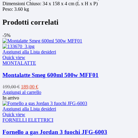
Dimensioni Chiuso: 34 x 158 x 4 cm (L x H x P)
Peso: 3.60 kg
Prodotti correlati
-5%
Aggiungi alla Lista desideri
Quick view
MONTALATTE
Montalatte Smeg 600ml 500w MFF01
Il
Il
199,00
€
189,00
€
prezzo
prezzo
Aggiungi al carrello
originale
attuale
In arrivo
era:
è:
199,00 €.
189,00 €.
Aggiungi alla Lista desideri
Quick view
FORNELLI ELETTRICI
Fornello a gas Jordan 3 fuochi JFG-6003