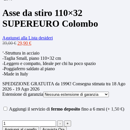
Asse da stiro 110×32
SUPEREURO Colombo
Aggiungi alla Lista desideri
Il
Il
39,00
€
29,90
€
prezzo
prezzo
‘-Struttura in acciaio
originale
attuale
-Taglia Small, piano 110×32 cm
era:
è:
-Leggero e compatto, Ideale per chi ha poco spazio
39,00 €.
29,90 €.
-Poggiaferro saldato al piano
-Made in Italy
SPEDIZIONE GRATUITA da 199€! Consegna stimata tra 18 Ago
2026 - 19 Ago 2026
Estensione di garanzia
Aggiungi il servizio di
fermo deposito
fino a 6 mesi (+
1,50
€
)
Quantità
-
+
Aggiungi al carrello
Acquista Ora