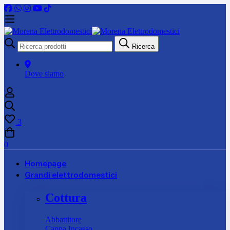
Ricerca
Ricerca
per:
Dove siamo
3
0
Homepage
Grandi elettrodomestici
Cottura
Abbattitore
Cappa Incasso