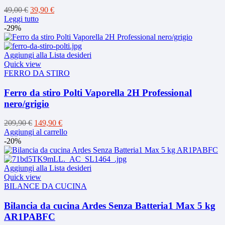
Il
Il
49,00
€
39,90
€
prezzo
prezzo
Leggi tutto
originale
attuale
-29%
era:
è:
49,00 €.
39,90 €.
Aggiungi alla Lista desideri
Quick view
FERRO DA STIRO
Ferro da stiro Polti Vaporella 2H Professional
nero/grigio
Il
Il
209,90
€
149,90
€
prezzo
prezzo
Aggiungi al carrello
originale
attuale
-20%
era:
è:
209,90 €.
149,90 €.
Aggiungi alla Lista desideri
Quick view
BILANCE DA CUCINA
Bilancia da cucina Ardes Senza Batteria1 Max 5 kg
AR1PABFC