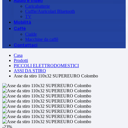
Audio e Video
Caricabatterie
Cuffie/Auricolari Bluetooth
TV
Mobilità
Caffè
Cialde
Macchine da caffè
Contattaci
Casa
Prodotti
PICCOLI ELETTRODOMESTICI
ASSI DA STIRO
Asse da stiro 110x32 SUPEREURO Colombo
-23%