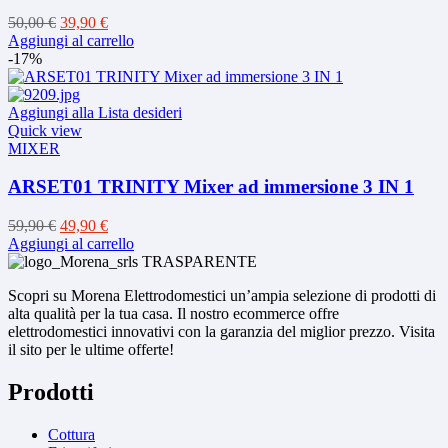
Il
Il
50,00
€
39,90
€
prezzo
prezzo
Aggiungi al carrello
originale
attuale
-17%
era:
è:
50,00 €.
39,90 €.
Aggiungi alla Lista desideri
Quick view
MIXER
ARSET01 TRINITY Mixer ad immersione 3 IN 1
Il
Il
59,90
€
49,90
€
prezzo
prezzo
Aggiungi al carrello
originale
attuale
era:
è:
Scopri su Morena Elettrodomestici un’ampia selezione di prodotti di
59,90 €.
49,90 €.
alta qualità per la tua casa. Il nostro ecommerce offre
elettrodomestici innovativi con la garanzia del miglior prezzo. Visita
il sito per le ultime offerte!
Prodotti
Cottura