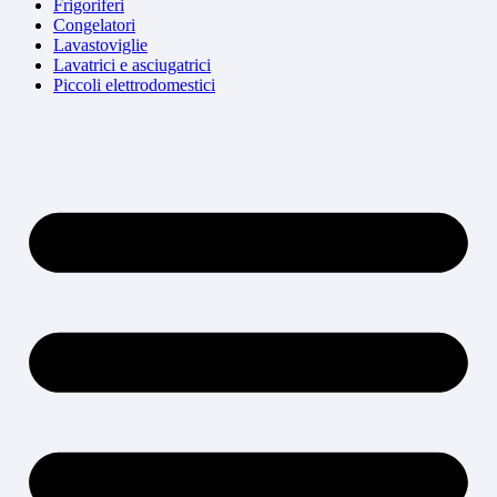
Frigoriferi
Congelatori
Lavastoviglie
Lavatrici e asciugatrici
Piccoli elettrodomestici