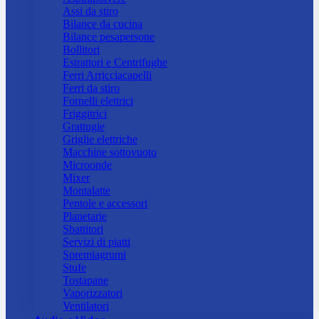
Assi da stiro
Bilance da cucina
Bilance pesapersone
Bollitori
Estrattori e Centrifughe
Ferri Arricciacapelli
Ferri da stiro
Fornelli elettrici
Friggitrici
Grattugie
Griglie elettriche
Macchine sottovuoto
Microonde
Mixer
Montalatte
Pentole e accessori
Planetarie
Sbattitori
Servizi di piatti
Spremiagrumi
Stufe
Tostapane
Vaporizzatori
Ventilatori