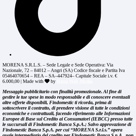
MORENA S.R.L.S. – Sede Legale e Sede Operativa: Via
Nazionale, 72 – 84012 – Angri (SA) Codice fiscale e Partita Iva
05464070654 – REA – SA–447924– Capitale Sociale i.v. €
6.000,00 | Made with
by
Rossi Web Media
Messaggio pubblicitario con finalità promozionale. Al fine di
gestire le tue spese in modo responsabile e di conoscere eventuali
altre offerte disponibili, Findomestic ti ricorda, prima di
sottoscrivere il contratto, di prendere visione di tutte le condizioni
economiche e contrattuali, facendo riferimento alle Informazioni
Europee di Base sul Credito ai Consumatori (IEBCC) presso tutte
le succursali di Findomestic Banca S.p.A.; Salvo approvazione di
Findomestic Banca S.p.A. per cui “MORENA S.r.l.s.” opera
quale intermediario del credito per Findomestic Banca S.p.A., non