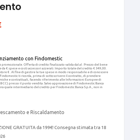
ento
€
nanziamento con Findomestic
 promozionale. Offerta di credito finalizzato valida dal al : Prezzo del bene
e da € spese e costi accessori azzerati. Importo totale del credito € 349,00.
re € . Al fine di gestire le tue spese in modo responsabile e di conoscere
 Findomestic ti ricorda, prima di sottoscrivere il contratto, di prendere
omiche e contrattuali, facendo riferimento alle Informazioni Europee di
EBCC) presso il punto vendita. Salvo approvazione di Findomestic Banca
ra quale intermediario del credito per Findomestic Banca S.p.A., non in
frescamento e Riscaldamento
ZIONE GRATUITA da 199€! Consegna stimata tra 18
026