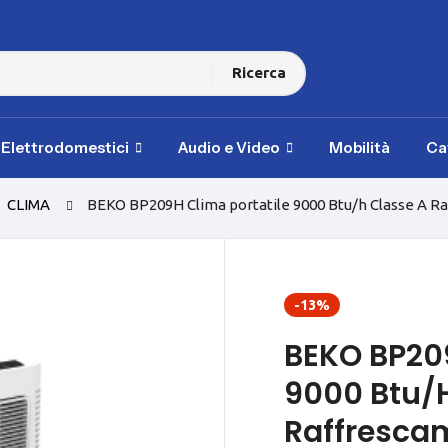
Ricerca
i Elettrodomestici
Audio e Video
Mobilità
Ca
CLIMA
BEKO BP209H Clima portatile 9000 Btu/h Classe A 
-13%
BEKO BP209
9000 Btu/h
Raffresca