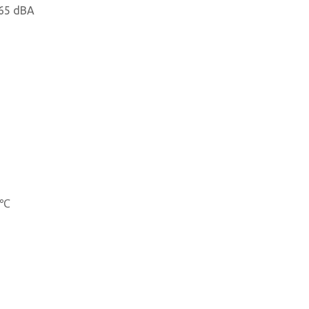
 65 dBA
5℃