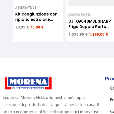
ASCIUGATRICE
Kit congiunzione con
DOPPIA PORTA
ripiano estraibile
SJ-XG640MSL SHARP
Electrolux
Frigo Doppia Porta
79,99
€
70,00
€
Inverter Inox 510litri E
1.598,99
€
1.199,00
€
82cm
Pro
C
Scopri su Morena Elettrodomestici un’ampia
Fr
selezione di prodotti di alta qualità per la tua casa. Il
C
nostro ecommerce offre elettrodomestici innovativi