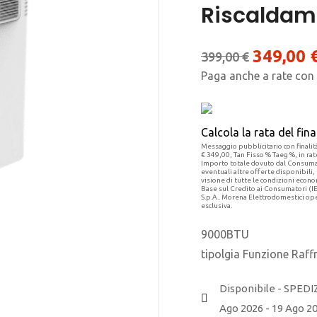
Riscaldam
349,00
399,00
€
Paga anche a rate con
Calcola la rata del fi
Messaggio pubblicitario con finalità
€ 349,00, Tan Fisso % Taeg %, in rat
Importo totale dovuto dal Consumato
eventuali altre offerte disponibili,
visione di tutte le condizioni econ
Base sul Credito ai Consumatori (I
S.p.A.. Morena Elettrodomestici ope
esclusiva.
9000BTU
tipolgia Funzione Raf
Disponibile - SPEDI
Ago 2026 - 19 Ago 2