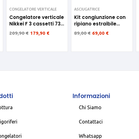
CONGELATORE VERTICALE
ASCIUGATRICE
Congelatore verticale
Kit congiunzione con
Nikkei F 3 cassetti 73L
ripiano estraibile
NKS75
Meliconi
209,90
€
179,90
€
89,00
€
69,00
€
dotti
Informazioni
ottura
Chi Siamo
igoriferi
Contattaci
ongelatori
Whatsapp