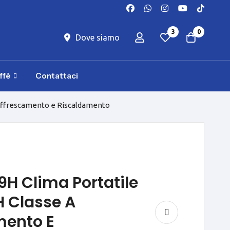
3
0
Dove siamo
ffè
Contattaci
Raffrescamento e Riscaldamento
H Clima Portatile
 Classe A
mento E