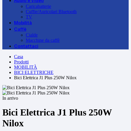
Audio e Video
Caricabatterie
Cuffie/Auricolari Bluetooth
TV
Mobilità
Caffè
Cialde
Macchine da caffè
Contattaci
Casa
Prodotti
MOBILITÀ
BICI ELETTRICHE
Bici Elettrica J1 Plus 250W Nilox
In arrivo
Bici Elettrica J1 Plus 250W
Nilox