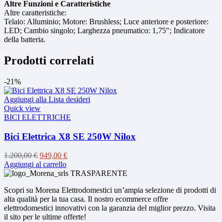
Altre Funzioni e Caratteristiche
Altre caratteristiche:
Telaio: Alluminio; Motore: Brushless; Luce anteriore e posteriore:
LED; Cambio singolo; Larghezza pneumatico: 1,75″; Indicatore
della batteria.
Prodotti correlati
-21%
Aggiungi alla Lista desideri
Quick view
BICI ELETTRICHE
Bici Elettrica X8 SE 250W Nilox
Il
Il
1.200,00
€
949,00
€
prezzo
prezzo
Aggiungi al carrello
originale
attuale
era:
è:
Scopri su Morena Elettrodomestici un’ampia selezione di prodotti di
1.200,00 €.
949,00 €.
alta qualità per la tua casa. Il nostro ecommerce offre
elettrodomestici innovativi con la garanzia del miglior prezzo. Visita
il sito per le ultime offerte!