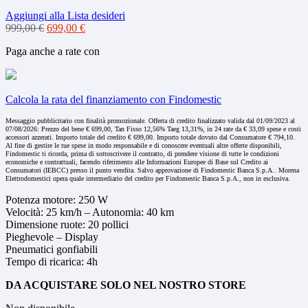
Aggiungi alla Lista desideri
Il
Il
999,00
€
699,00
€
prezzo
prezzo
Paga anche a rate con
originale
attuale
era:
è:
999,00 €.
699,00 €.
Calcola la rata del finanziamento con Findomestic
Messaggio pubblicitario con finalità promozionale. Offerta di credito finalizzato valida dal 01/09/2023 al
07/08/2026: Prezzo del bene € 699,00, Tan Fisso 12,56% Taeg 13,31%, in 24 rate da € 33,09 spese e costi
accessori azzerati. Importo totale del credito € 699,00. Importo totale dovuto dal Consumatore € 794,10.
Al fine di gestire le tue spese in modo responsabile e di conoscere eventuali altre offerte disponibili,
Findomestic ti ricorda, prima di sottoscrivere il contratto, di prendere visione di tutte le condizioni
economiche e contrattuali, facendo riferimento alle Informazioni Europee di Base sul Credito ai
Consumatori (IEBCC) presso il punto vendita. Salvo approvazione di Findomestic Banca S.p.A.. Morena
Elettrodomestici opera quale intermediario del credito per Findomestic Banca S.p.A., non in esclusiva.
Potenza motore: 250 W
Velocità: 25 km/h – Autonomia: 40 km
Dimensione ruote: 20 pollici
Pieghevole – Display
Pneumatici gonfiabili
Tempo di ricarica: 4h
DA ACQUISTARE SOLO NEL NOSTRO STORE