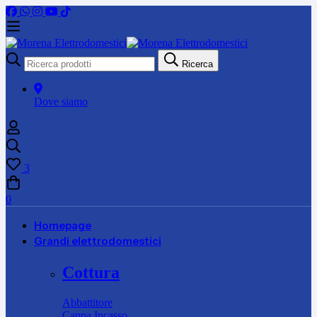
Ricerca
Ricerca
per:
Dove siamo
3
0
Homepage
Grandi elettrodomestici
Cottura
Abbattitore
Cappa Incasso