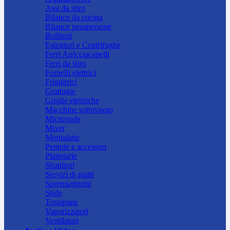
Assi da stiro
Bilance da cucina
Bilance pesapersone
Bollitori
Estrattori e Centrifughe
Ferri Arricciacapelli
Ferri da stiro
Fornelli elettrici
Friggitrici
Grattugie
Griglie elettriche
Macchine sottovuoto
Microonde
Mixer
Montalatte
Pentole e accessori
Planetarie
Sbattitori
Servizi di piatti
Spremiagrumi
Stufe
Tostapane
Vaporizzatori
Ventilatori