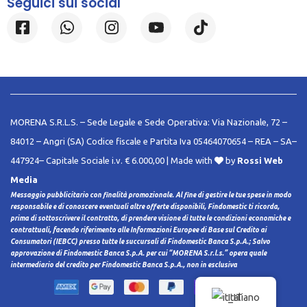
Seguici sui social
MORENA S.R.L.S. – Sede Legale e Sede Operativa: Via Nazionale, 72 –
84012 – Angri (SA) Codice fiscale e Partita Iva 05464070654 – REA – SA–
447924– Capitale Sociale i.v. € 6.000,00 | Made with
by
Rossi Web
Media
Messaggio pubblicitario con finalità promozionale. Al fine di gestire le tue spese in modo
responsabile e di conoscere eventuali altre offerte disponibili, Findomestic ti ricorda,
prima di sottoscrivere il contratto, di prendere visione di tutte le condizioni economiche e
contrattuali, facendo riferimento alle Informazioni Europee di Base sul Credito ai
Consumatori (IEBCC) presso tutte le succursali di Findomestic Banca S.p.A.; Salvo
approvazione di Findomestic Banca S.p.A. per cui “MORENA S.r.l.s.” opera quale
intermediario del credito per Findomestic Banca S.p.A., non in esclusiva
Italiano