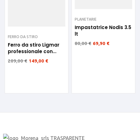
PLANETARIE
Impastatrice Nodis 3.5
lt
FERRO DA STIRO
80,00
€
69,90
€
Ferro da stiro Ligmar
professionale con
caldaia 1950w
209,00
€
149,00
€
032HXXBK