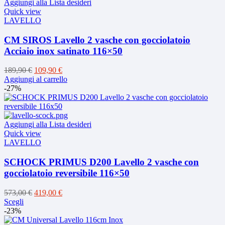
Aggiungi alla Lista desideri
Quick view
LAVELLO
CM SIROS Lavello 2 vasche con gocciolatoio
Acciaio inox satinato 116×50
Il
Il
189,90
€
109,90
€
prezzo
prezzo
Aggiungi al carrello
originale
attuale
-27%
era:
è:
189,90 €.
109,90 €.
Aggiungi alla Lista desideri
Quick view
LAVELLO
SCHOCK PRIMUS D200 Lavello 2 vasche con
gocciolatoio reversibile 116×50
Il
Il
573,00
€
419,00
€
Questo
prezzo
prezzo
Scegli
prodotto
originale
attuale
-23%
ha
era:
è: