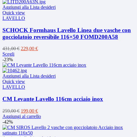
Aggiungi alla Lista desideri
Quick view
LAVELLO
SCHOCK Formhaus Lavello Linea due vasche con
gocciolatoio reversibile 116×50 FOMD200A58
Il
Il
431,00
€
229,00
€
Questo
prezzo
prezzo
Scegli
prodotto
originale
attuale
-23%
ha
era:
è:
più
431,00 €.
229,00 €.
varianti.
Aggiungi alla Lista desideri
Le
Quick view
opzioni
LAVELLO
possono
essere
CM Levante Lavello 116cm acciaio inox
scelte
nella
Il
Il
259,00
€
199,00
€
pagina
prezzo
prezzo
Aggiungi al carrello
del
originale
attuale
-42%
prodotto
era:
è:
259,00 €.
199,00 €.