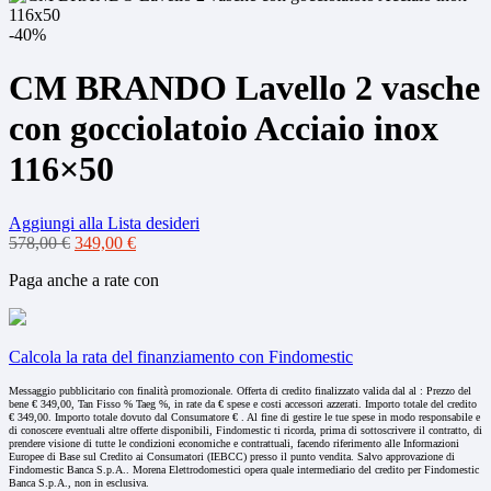
-40%
CM BRANDO Lavello 2 vasche
con gocciolatoio Acciaio inox
116×50
Aggiungi alla Lista desideri
Il
Il
578,00
€
349,00
€
prezzo
prezzo
Paga anche a rate con
originale
attuale
era:
è:
578,00 €.
349,00 €.
Calcola la rata del finanziamento con Findomestic
Messaggio pubblicitario con finalità promozionale. Offerta di credito finalizzato valida dal al : Prezzo del
bene € 349,00, Tan Fisso % Taeg %, in rate da € spese e costi accessori azzerati. Importo totale del credito
€ 349,00. Importo totale dovuto dal Consumatore € . Al fine di gestire le tue spese in modo responsabile e
di conoscere eventuali altre offerte disponibili, Findomestic ti ricorda, prima di sottoscrivere il contratto, di
prendere visione di tutte le condizioni economiche e contrattuali, facendo riferimento alle Informazioni
Europee di Base sul Credito ai Consumatori (IEBCC) presso il punto vendita. Salvo approvazione di
Findomestic Banca S.p.A.. Morena Elettrodomestici opera quale intermediario del credito per Findomestic
Banca S.p.A., non in esclusiva.