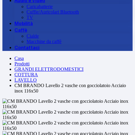
Audio e Video
Caricabatterie
Cuffie/Auricolari Bluetooth
TV
Mobilità
Caffè
Cialde
Macchine da caffè
Contattaci
Casa
Prodotti
GRANDI ELETTRODOMESTICI
COTTURA
LAVELLO
CM BRANDO Lavello 2 vasche con gocciolatoio Acciaio
inox 116x50