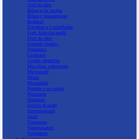
Assi da stiro
Bilance da cucina
Bilance pesapersone
Bollitori
Estrattori e Centrifughe
Ferri Arricciacapelli
Ferri da stiro
Fornelli elettrici
Friggitrici
Grattugie
Griglie elettriche
Macchine sottovuoto
Microonde
Mixer
Montalatte
Pentole e accessori
Planetarie
Sbattitori
Servizi di piatti
Spremiagrumi
Stufe
Tostapane
Vaporizzatori
Ventilatori