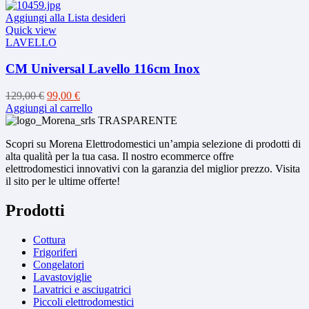
più
573,00 €.
419,00 €.
varianti.
Aggiungi alla Lista desideri
Le
Quick view
opzioni
LAVELLO
possono
essere
CM Universal Lavello 116cm Inox
scelte
nella
Il
Il
129,00
€
99,00
€
pagina
prezzo
prezzo
Aggiungi al carrello
del
originale
attuale
prodotto
era:
è:
Scopri su Morena Elettrodomestici un’ampia selezione di prodotti di
129,00 €.
99,00 €.
alta qualità per la tua casa. Il nostro ecommerce offre
elettrodomestici innovativi con la garanzia del miglior prezzo. Visita
il sito per le ultime offerte!
Prodotti
Cottura
Frigoriferi
Congelatori
Lavastoviglie
Lavatrici e asciugatrici
Piccoli elettrodomestici