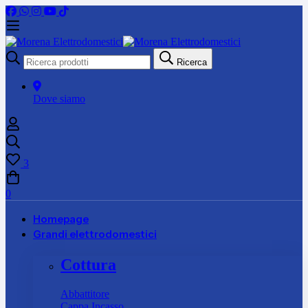
Ricerca
Ricerca
per:
Dove siamo
3
0
Homepage
Grandi elettrodomestici
Cottura
Abbattitore
Cappa Incasso