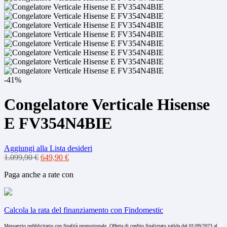
-41%
Congelatore Verticale Hisense
E FV354N4BIE
Aggiungi alla Lista desideri
Il
Il
1.099,90
€
649,90
€
prezzo
prezzo
Paga anche a rate con
originale
attuale
era:
è:
1.099,90 €.
649,90 €.
Calcola la rata del finanziamento con Findomestic
Messaggio pubblicitario con finalità promozionale. Offerta di credito finalizzato valida dal 01/09/2023 al