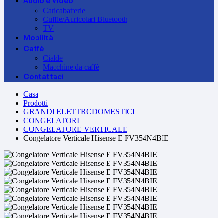
Audio e Video
Caricabatterie
Cuffie/Auricolari Bluetooth
TV
Mobilità
Caffè
Cialde
Macchine da caffè
Contattaci
Casa
Prodotti
GRANDI ELETTRODOMESTICI
CONGELATORI
CONGELATORE VERTICALE
Congelatore Verticale Hisense E FV354N4BIE