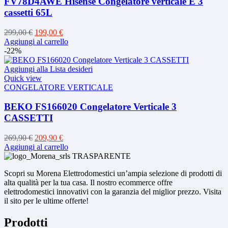
FV78D4AWE Hisense Congelatore verticale E 3
cassetti 65L
Il
Il
299,00
€
199,00
€
prezzo
prezzo
Aggiungi al carrello
originale
attuale
-22%
era:
è:
299,00 €.
199,00 €.
Aggiungi alla Lista desideri
Quick view
CONGELATORE VERTICALE
BEKO FS166020 Congelatore Verticale 3
CASSETTI
Il
Il
269,90
€
209,90
€
prezzo
prezzo
Aggiungi al carrello
originale
attuale
era:
è:
Scopri su Morena Elettrodomestici un’ampia selezione di prodotti di
269,90 €.
209,90 €.
alta qualità per la tua casa. Il nostro ecommerce offre
elettrodomestici innovativi con la garanzia del miglior prezzo. Visita
il sito per le ultime offerte!
Prodotti