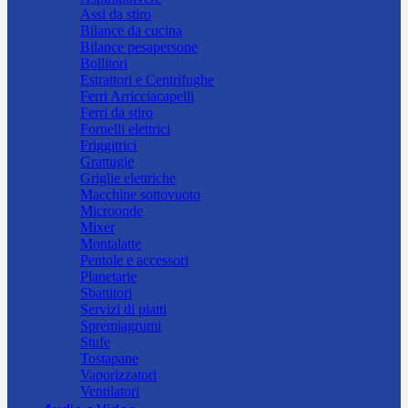
Assi da stiro
Bilance da cucina
Bilance pesapersone
Bollitori
Estrattori e Centrifughe
Ferri Arricciacapelli
Ferri da stiro
Fornelli elettrici
Friggitrici
Grattugie
Griglie elettriche
Macchine sottovuoto
Microonde
Mixer
Montalatte
Pentole e accessori
Planetarie
Sbattitori
Servizi di piatti
Spremiagrumi
Stufe
Tostapane
Vaporizzatori
Ventilatori