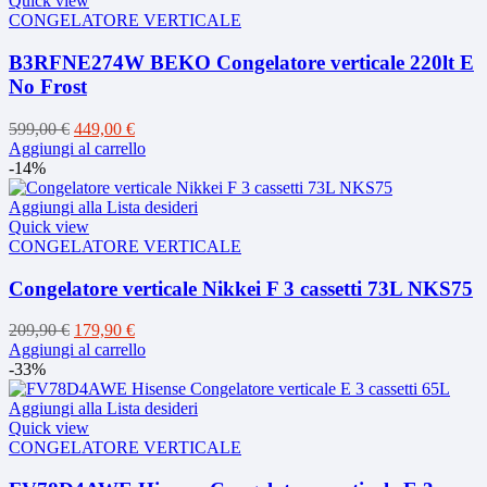
Quick view
CONGELATORE VERTICALE
B3RFNE274W BEKO Congelatore verticale 220lt E
No Frost
Il
Il
599,00
€
449,00
€
prezzo
prezzo
Aggiungi al carrello
originale
attuale
-14%
era:
è:
599,00 €.
449,00 €.
Aggiungi alla Lista desideri
Quick view
CONGELATORE VERTICALE
Congelatore verticale Nikkei F 3 cassetti 73L NKS75
Il
Il
209,90
€
179,90
€
prezzo
prezzo
Aggiungi al carrello
originale
attuale
-33%
era:
è:
209,90 €.
179,90 €.
Aggiungi alla Lista desideri
Quick view
CONGELATORE VERTICALE