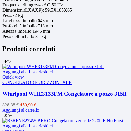
Frequenza di ingresso AC:50 Hz
Dimensioni(LXAXP): 59.5X185X65
Peso:72 kg
Larghezza imballo:643 mm
Profondità imballo:713 mm
Altezza imballo 1945 mm
Peso dell’imballo:81 kg
Prodotti correlati
-44%
Aggiungi alla Lista desideri
Quick view
CONGELATORE ORIZZONTALE
Whirlpool WHE3133FM Congelatore a pozzo 315lt
Il
Il
828,38
€
459,90
€
prezzo
prezzo
Aggiungi al carrello
originale
attuale
-25%
era:
è:
828,38 €.
459,90 €.
Aggiungi alla Lista desideri