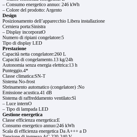
– Consumo energetico annuo: 246 kWh
– Colore del prodotto: Argento
Design
Posizionamento dell’apparecchio Libera installazione
Cerniera porta:Sinistra
– Display incorporatO
Numero di ripiani congelatore:5
Tipo di display LED
Prestazione
Capacità netta congelatore:260 L
Capacità di congelamento.13 kg/24h
Autonomia senza energia elettrica:13 h
Punteggio.4*
Classe climatica:SN-T
Sistema No-frost
Sbrinamento automatico (congelatore) :No
Emissione acustica.41 dB
Sistema di raffreddamento ventilato:Sì
– Luce internO
– Tipo di lampada LED
Gestione energetica
Classe efficienza energetica:E
Consumo energetico annuo:246 kWh
Scala di efficienza energetica Da A+++ a D
Tensione di ingresso AC 220-240 V