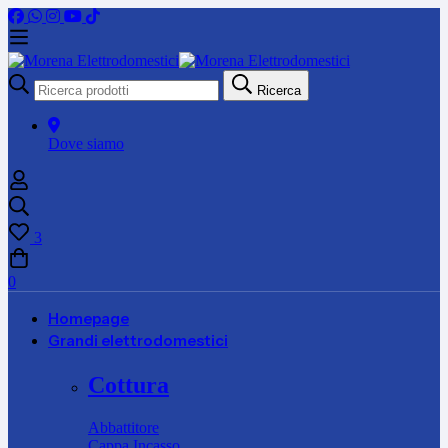
Ricerca
Ricerca
per:
Dove siamo
3
0
Homepage
Grandi elettrodomestici
Cottura
Abbattitore
Cappa Incasso