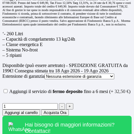
07/08/2026: Prezzo del bene € 649,90, Tan Fisso 12,56% Taeg 13,31%, in 24 rate da € 30,76 spese e costi
accessori azzerati. Importo totale del credito € 649,90. Importo totale dovuto dal Consumatore € 738,32.
Al fine di gestire le tue spese in modo responsabile e di conoscere eventuali altre offerte disponibili,
Findomestic ti ricorda, prima di sottoscrivere il contratto, di prendere visione di tutte le condizioni
economiche e contrattuali, facendo riferimento alle Informazioni Europee di Base sul Credito ai
Consumatori (IEBCC) presso il punto vendita. Salvo approvazione di Findomestic Banca S.p.A.. Morena
Elettrodomestici opera quale intermediario del credito per Findomestic Banca S.p.A., non in esclusiva.
‘- 260 Litri
– Capacità di congelamento 13 kg/24h
– Classe energetica E
– Sistema No-frost
– 5 ripiani
Disponibile (può essere arretrato) - SPEDIZIONE GRATUITA da
199€! Consegna stimata tra 18 Ago 2026 - 19 Ago 2026
Estensione di garanzia
Aggiungi il servizio di
fermo deposito
fino a 6 mesi (+
32,50
€
)
Quantità
-
+
Aggiungi al carrello
Acquista Ora
Hai bisogno di maggiori informazioni?
Contattaci!