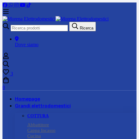
Ricerca
Ricerca
per:
Dove siamo
3
0
Homepage
Grandi elettrodomestici
COTTURA
Abbattitore
Cappa Incasso
Cucina