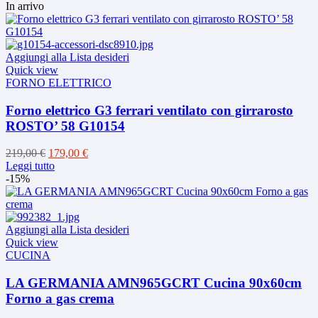
prodotto
originale
attuale
In arrivo
ha
era:
è:
più
149,00 €.
89,90 €.
varianti.
Le
Aggiungi alla Lista desideri
opzioni
Quick view
possono
FORNO ELETTRICO
essere
scelte
Forno elettrico G3 ferrari ventilato con girrarosto
nella
ROSTO’ 58 G10154
pagina
del
Il
Il
219,00
€
179,00
€
prodotto
prezzo
prezzo
Leggi tutto
originale
attuale
-15%
era:
è:
219,00 €.
179,00 €.
Aggiungi alla Lista desideri
Quick view
CUCINA
LA GERMANIA AMN965GCRT Cucina 90x60cm
Forno a gas crema