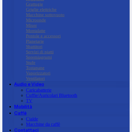
Grattugie
Griglie elettriche
Macchine sottovuoto
Microonde
Mixer
Montalatte
Pentole e accessori
Planetarie
Sbattitori
Servizi di piatti
Spremiagrumi
Stufe
Tostapane
Vaporizzatori
Ventilatori
Audio e Video
Caricabatterie
Cuffie/Auricolari Bluetooth
TV
Mobilità
Caffè
Cialde
Macchine da caffè
Contattaci