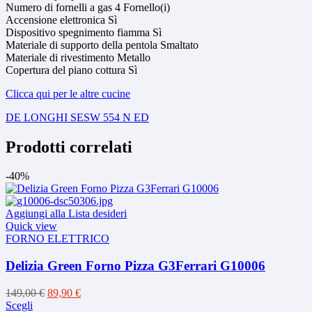
Numero di fornelli a gas 4 Fornello(i)
Accensione elettronica Sì
Dispositivo spegnimento fiamma Sì
Materiale di supporto della pentola Smaltato
Materiale di rivestimento Metallo
Copertura del piano cottura Sì
Clicca qui per le altre cucine
DE LONGHI SESW 554 N ED
Prodotti correlati
-40%
Aggiungi alla Lista desideri
Quick view
FORNO ELETTRICO
Delizia Green Forno Pizza G3Ferrari G10006
Il
Il
149,00
€
89,90
€
Questo
prezzo
prezzo
Scegli