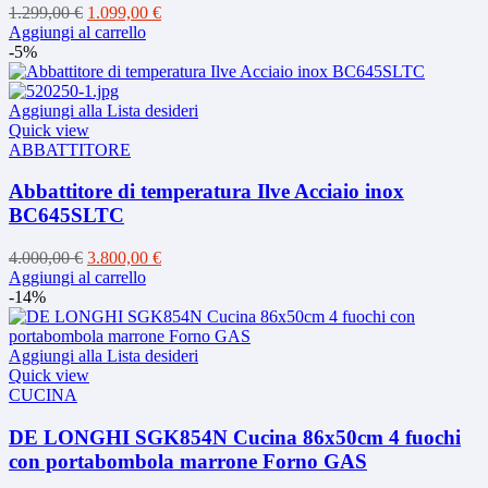
Il
Il
1.299,00
€
1.099,00
€
prezzo
prezzo
Aggiungi al carrello
originale
attuale
-5%
era:
è:
1.299,00 €.
1.099,00 €.
Aggiungi alla Lista desideri
Quick view
ABBATTITORE
Abbattitore di temperatura Ilve Acciaio inox
BC645SLTC
Il
Il
4.000,00
€
3.800,00
€
prezzo
prezzo
Aggiungi al carrello
originale
attuale
-14%
era:
è:
4.000,00 €.
3.800,00 €.
Aggiungi alla Lista desideri
Quick view
CUCINA
DE LONGHI SGK854N Cucina 86x50cm 4 fuochi
con portabombola marrone Forno GAS