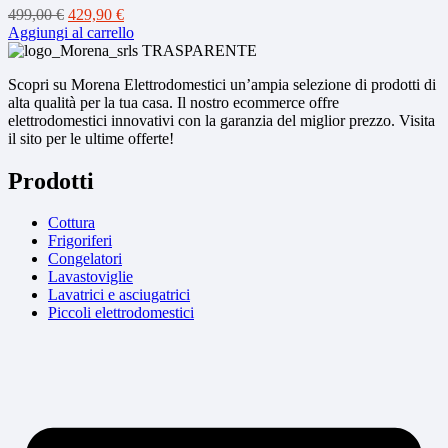
Il
Il
499,00
€
429,90
€
prezzo
prezzo
Aggiungi al carrello
originale
attuale
era:
è:
Scopri su Morena Elettrodomestici un’ampia selezione di prodotti di
499,00 €.
429,90 €.
alta qualità per la tua casa. Il nostro ecommerce offre
elettrodomestici innovativi con la garanzia del miglior prezzo. Visita
il sito per le ultime offerte!
Prodotti
Cottura
Frigoriferi
Congelatori
Lavastoviglie
Lavatrici e asciugatrici
Piccoli elettrodomestici