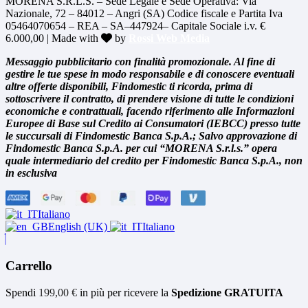
MORENA S.R.L.S. – Sede Legale e Sede Operativa: Via
Nazionale, 72 – 84012 – Angri (SA) Codice fiscale e Partita Iva
05464070654 – REA – SA–447924– Capitale Sociale i.v. €
6.000,00 | Made with
by
Rossi Web Media
Messaggio pubblicitario con finalità promozionale. Al fine di
gestire le tue spese in modo responsabile e di conoscere eventuali
altre offerte disponibili, Findomestic ti ricorda, prima di
sottoscrivere il contratto, di prendere visione di tutte le condizioni
economiche e contrattuali, facendo riferimento alle Informazioni
Europee di Base sul Credito ai Consumatori (IEBCC) presso tutte
le succursali di Findomestic Banca S.p.A.; Salvo approvazione di
Findomestic Banca S.p.A. per cui “MORENA S.r.l.s.” opera
quale intermediario del credito per Findomestic Banca S.p.A., non
in esclusiva
Italiano
English (UK)
Italiano
Carrello
Spendi
199,00
€
in più per ricevere la
Spedizione GRATUITA