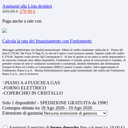
Aggiungi alla Lista desideri
Il
Il
499,00
€
379,90
€
prezzo
prezzo
Paga anche a rate con
originale
attuale
era:
è:
499,00 €.
379,90 €.
Calcola la rata del finanziamento con Findomestic
Messaggio pubblicitario con finalità promozionale. Offerta di credito finalizzato valida dal al : Prezzo del
bene € 379,90, Tan Fisso % Taeg %, in rate da € spese e costi accessori azzerati. Importo totale del credito
€ 379,90. Importo totale dovuto dal Consumatore € . Al fine di gestire le tue spese in modo responsabile e
di conoscere eventuali altre offerte disponibili, Findomestic ti ricorda, prima di sottoscrivere il contratto, di
prendere visione di tutte le condizioni economiche e contrattuali, facendo riferimento alle Informazioni
Europee di Base sul Credito ai Consumatori (IEBCC) presso il punto vendita. Salvo approvazione di
Findomestic Banca S.p.A.. Morena Elettrodomestici opera quale intermediario del credito per Findomestic
Banca S.p.A., non in esclusiva.
‘-PIANO A 4 FUOCHI A GAS
-FORNO ELETTRICO
-COPERCHIO IN CRISTALLO
Solo
1
disponibile! - SPEDIZIONE GRATUITA da 199€!
Consegna stimata tra 18 Ago 2026 - 19 Ago 2026
Estensione di garanzia
Aggiungi il servizio di
fermo deposito
fino a 6 mesi (+
19,00
€
)