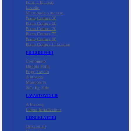
Forni a Incasso
Lavello
Microonde a incasso
Piano Cottura 30
Piano Cottura 60
Piano Cottura 70
Piano Cottura 75
Piano Cottura 90
Piano Cottura Induzione
FRIGORIFERI
Combinato
Doppia Porta
Frigo Tavolo
A incasso
Monoporta
Side By Side
LAVASTOVIGLIE
A Incasso
Libera Installazione
CONGELATORI
Orizzontali