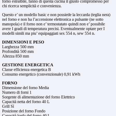
forno estraibile, fanno di questa cucina il giusto compromesso per
chi ricerca semplicità e convenienza.
Questo e’ un modello basic e non possiede la leccarda (teglia nera)
nel forno e non ha l’accensione elettronica a pulsante (ne sotto
manopola) e il forno non e’ termostatato quindi non e’ possibile
avere I gradi di temperatura precisi. Eventualmente optare per I
modelli simili ma piu’ equipaggiati sex 554 n, sew 554 n.
DIMENSIONI E PESO
Larghezza 500 mm
Profondità 500 mm
Altezza 850 mm
GESTIONE ENERGETICA
Classe efficienza energetica B
Consumo energetico (convenzionale) 0,91 kWh
FORNO
Dimensione del forno Media
Numero di forni 1
Sorgente di alimentazione del forno Elettrico
Capacità netta del forno 40 L
Grill Sì
Posizione del forno Fondo
Capacità lorda del forno 40 L