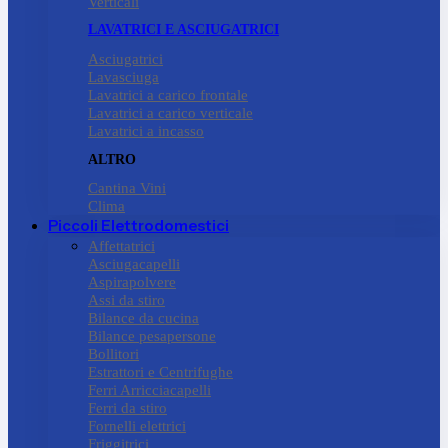
Verticali
LAVATRICI E ASCIUGATRICI
Asciugatrici
Lavasciuga
Lavatrici a carico frontale
Lavatrici a carico verticale
Lavatrici a incasso
ALTRO
Cantina Vini
Clima
Piccoli Elettrodomestici
Affettatrici
Asciugacapelli
Aspirapolvere
Assi da stiro
Bilance da cucina
Bilance pesapersone
Bollitori
Estrattori e Centrifughe
Ferri Arricciacapelli
Ferri da stiro
Fornelli elettrici
Friggitrici