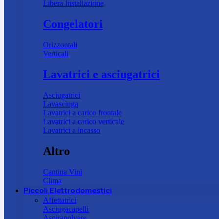
Libera Installazione
Congelatori
Orizzontali
Verticali
Lavatrici e asciugatrici
Asciugatrici
Lavasciuga
Lavatrici a carico frontale
Lavatrici a carico verticale
Lavatrici a incasso
Altro
Cantina Vini
Clima
Piccoli Elettrodomestici
Affettatrici
Asciugacapelli
Aspirapolvere