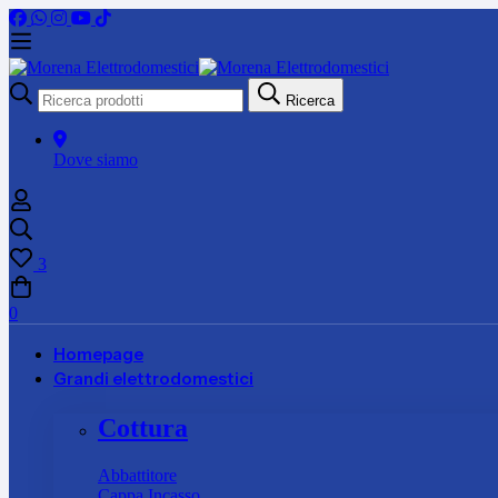
Ricerca
Ricerca
per:
Dove siamo
3
0
Homepage
Grandi elettrodomestici
Cottura
Abbattitore
Cappa Incasso