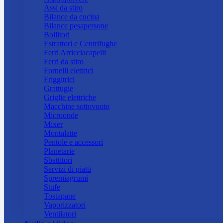
Assi da stiro
Bilance da cucina
Bilance pesapersone
Bollitori
Estrattori e Centrifughe
Ferri Arricciacapelli
Ferri da stiro
Fornelli elettrici
Friggitrici
Grattugie
Griglie elettriche
Macchine sottovuoto
Microonde
Mixer
Montalatte
Pentole e accessori
Planetarie
Sbattitori
Servizi di piatti
Spremiagrumi
Stufe
Tostapane
Vaporizzatori
Ventilatori