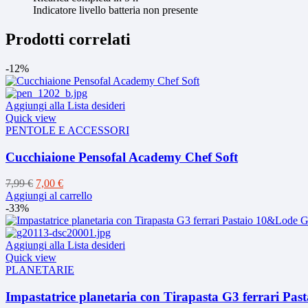
Indicatore livello batteria non presente
Prodotti correlati
-12%
Aggiungi alla Lista desideri
Quick view
PENTOLE E ACCESSORI
Cucchiaione Pensofal Academy Chef Soft
Il
Il
7,99
€
7,00
€
prezzo
prezzo
Aggiungi al carrello
originale
attuale
-33%
era:
è:
7,99 €.
7,00 €.
Aggiungi alla Lista desideri
Quick view
PLANETARIE
Impastatrice planetaria con Tirapasta G3 ferrari P