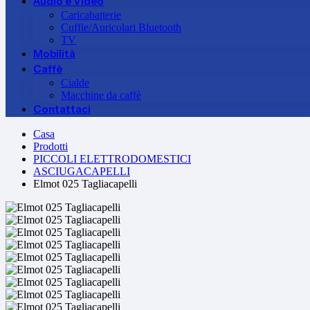
Audio e Video
Caricabatterie
Cuffie/Auricolari Bluetooth
TV
Mobilità
Caffè
Cialde
Macchine da caffè
Contattaci
Casa
Prodotti
PICCOLI ELETTRODOMESTICI
ASCIUGACAPELLI
Elmot 025 Tagliacapelli