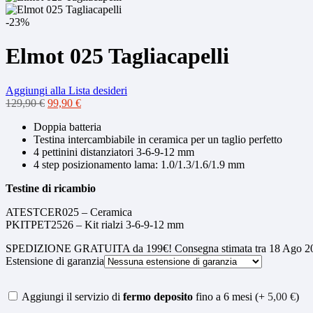
-23%
Elmot 025 Tagliacapelli
Aggiungi alla Lista desideri
Il
Il
129,90
€
99,90
€
prezzo
prezzo
Doppia batteria
originale
attuale
Testina intercambiabile in ceramica per un taglio perfetto
era:
è:
4 pettinini distanziatori 3-6-9-12 mm
129,90 €.
99,90 €.
4 step posizionamento lama: 1.0/1.3/1.6/1.9 mm
Testine di ricambio
ATESTCER025 – Ceramica
PKITPET2526 – Kit rialzi 3-6-9-12 mm
SPEDIZIONE GRATUITA da 199€! Consegna stimata tra 18 Ago 20
Estensione di garanzia
Aggiungi il servizio di
fermo deposito
fino a 6 mesi (+
5,00
€
)