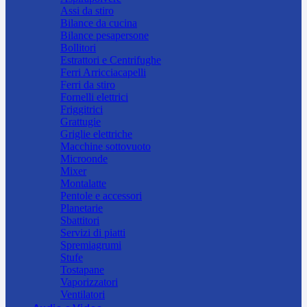
Assi da stiro
Bilance da cucina
Bilance pesapersone
Bollitori
Estrattori e Centrifughe
Ferri Arricciacapelli
Ferri da stiro
Fornelli elettrici
Friggitrici
Grattugie
Griglie elettriche
Macchine sottovuoto
Microonde
Mixer
Montalatte
Pentole e accessori
Planetarie
Sbattitori
Servizi di piatti
Spremiagrumi
Stufe
Tostapane
Vaporizzatori
Ventilatori