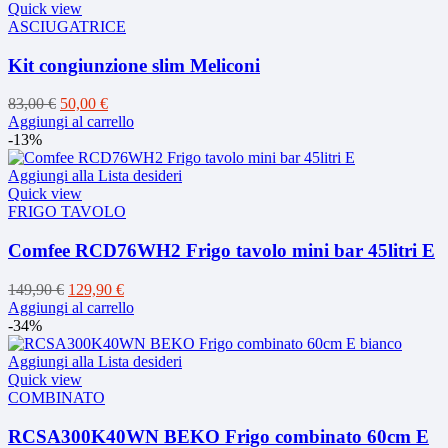
Quick view
ASCIUGATRICE
Kit congiunzione slim Meliconi
Il
Il
83,00
€
50,00
€
prezzo
prezzo
Aggiungi al carrello
originale
attuale
-13%
era:
è:
83,00 €.
50,00 €.
Aggiungi alla Lista desideri
Quick view
FRIGO TAVOLO
Comfee RCD76WH2 Frigo tavolo mini bar 45litri E
Il
Il
149,90
€
129,90
€
prezzo
prezzo
Aggiungi al carrello
originale
attuale
-34%
era:
è:
149,90 €.
129,90 €.
Aggiungi alla Lista desideri
Quick view
COMBINATO
RCSA300K40WN BEKO Frigo combinato 60cm E