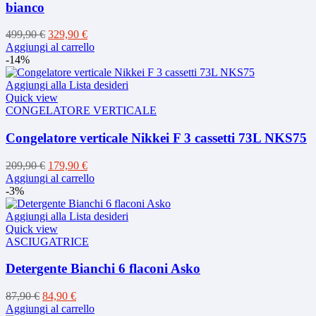
bianco
Il
Il
499,90
€
329,90
€
prezzo
prezzo
Aggiungi al carrello
originale
attuale
-14%
era:
è:
499,90 €.
329,90 €.
Aggiungi alla Lista desideri
Quick view
CONGELATORE VERTICALE
Congelatore verticale Nikkei F 3 cassetti 73L NKS75
Il
Il
209,90
€
179,90
€
prezzo
prezzo
Aggiungi al carrello
originale
attuale
-3%
era:
è:
209,90 €.
179,90 €.
Aggiungi alla Lista desideri
Quick view
ASCIUGATRICE
Detergente Bianchi 6 flaconi Asko
Il
Il
87,90
€
84,90
€
prezzo
prezzo
Aggiungi al carrello