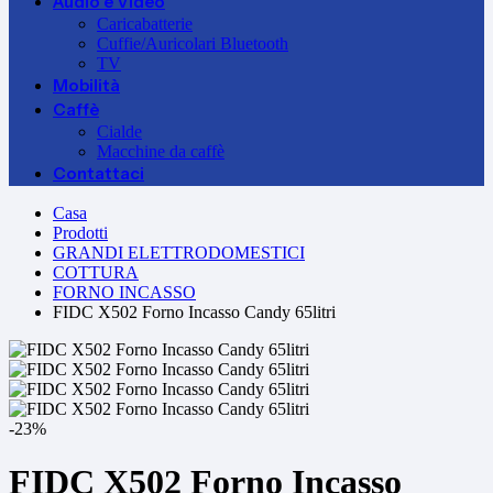
Audio e Video
Caricabatterie
Cuffie/Auricolari Bluetooth
TV
Mobilità
Caffè
Cialde
Macchine da caffè
Contattaci
Casa
Prodotti
GRANDI ELETTRODOMESTICI
COTTURA
FORNO INCASSO
FIDC X502 Forno Incasso Candy 65litri
-23%
FIDC X502 Forno Incasso