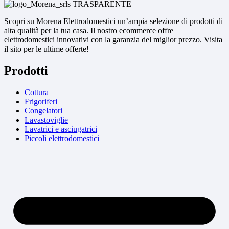
originale
attuale
era:
è:
Scopri su Morena Elettrodomestici un’ampia selezione di prodotti di
87,90 €.
84,90 €.
alta qualità per la tua casa. Il nostro ecommerce offre
elettrodomestici innovativi con la garanzia del miglior prezzo. Visita
il sito per le ultime offerte!
Prodotti
Cottura
Frigoriferi
Congelatori
Lavastoviglie
Lavatrici e asciugatrici
Piccoli elettrodomestici