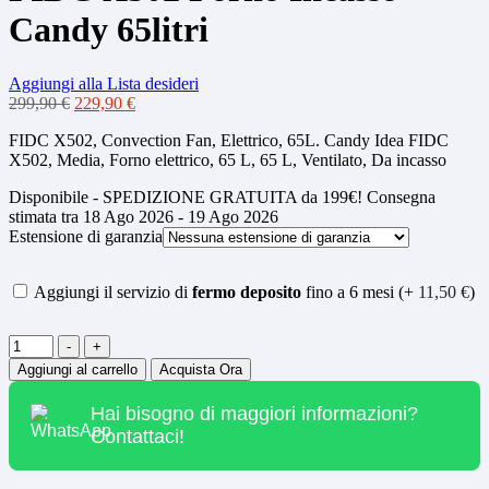
Candy 65litri
Aggiungi alla Lista desideri
Il
Il
299,90
€
229,90
€
prezzo
prezzo
FIDC X502, Convection Fan, Elettrico, 65L. Candy Idea FIDC
originale
attuale
X502, Media, Forno elettrico, 65 L, 65 L, Ventilato, Da incasso
era:
è:
299,90 €.
229,90 €.
Disponibile - SPEDIZIONE GRATUITA da 199€! Consegna
stimata tra 18 Ago 2026 - 19 Ago 2026
Estensione di garanzia
Aggiungi il servizio di
fermo deposito
fino a 6 mesi (+
11,50
€
)
Quantità
-
+
Aggiungi al carrello
Acquista Ora
Hai bisogno di maggiori informazioni?
Contattaci!