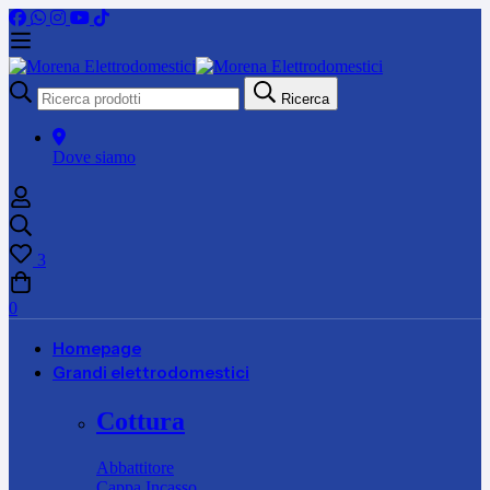
Ricerca
Ricerca
per:
Dove siamo
3
0
Homepage
Grandi elettrodomestici
Cottura
Abbattitore
Cappa Incasso