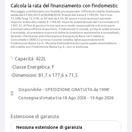
Calcola la rata del finanziamento con Findomestic
Messaggio pubblicitario con finalità promozionale. Offerta di credito finalizzato
valida dal 01/09/2023 al 09/08/2026: Prezzo del bene € 1149,00, Tan Fisso
12,56% Taeg 13,31%, in 24 rate da € 54,39 spese e costi accessori azzerati.
Importo totale del credito € 1149,00. Importo totale dovuto dal Consumatore €
1305,32. Al fine di gestire le tue spese in modo responsabile e di conoscere
eventuali altre offerte disponibili, Findomestic ti ricorda, prima di sottoscrivere
il contratto, di prendere visione di tutte le condizioni economiche e contrattuali,
facendo riferimento alle Informazioni Europee di Base sul Credito ai
Consumatori (IEBCC) presso il punto vendita. Salvo approvazione di
Findomestic Banca S.p.A.. Morena Elettrodomestici opera quale intermediario
del credito per Findomestic Banca S.p.A., non in esclusiva.
‘- Capacità: 422L
-Classe Energetica: F
-Dimensioni: 81,7 x 177,6 x 71,5
Disponibile - SPEDIZIONE GRATUITA da 199€!
Consegna stimata tra 18 Ago 2026 - 19 Ago 2026
Estensione di garanzia