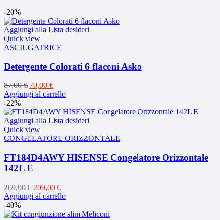
-20%
Aggiungi alla Lista desideri
Quick view
ASCIUGATRICE
Detergente Colorati 6 flaconi Asko
Il
Il
87,00
€
70,00
€
prezzo
prezzo
Aggiungi al carrello
originale
attuale
-22%
era:
è:
87,00 €.
70,00 €.
Aggiungi alla Lista desideri
Quick view
CONGELATORE ORIZZONTALE
FT184D4AWY HISENSE Congelatore Orizzontale
142L E
Il
Il
269,00
€
209,00
€
prezzo
prezzo
Aggiungi al carrello
originale
attuale
-40%
era:
è: