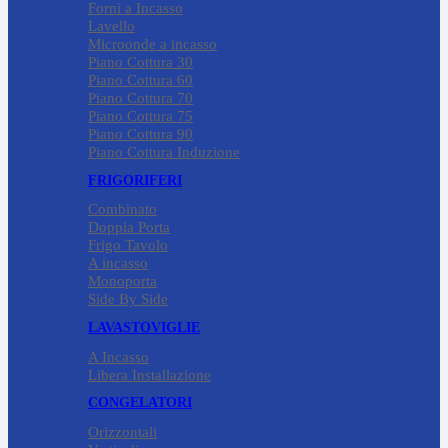
Forni a Incasso
Lavello
Microonde a incasso
Piano Cottura 30
Piano Cottura 60
Piano Cottura 70
Piano Cottura 75
Piano Cottura 90
Piano Cottura Induzione
FRIGORIFERI
Combinato
Doppia Porta
Frigo Tavolo
A incasso
Monoporta
Side By Side
LAVASTOVIGLIE
A Incasso
Libera Installazione
CONGELATORI
Orizzontali