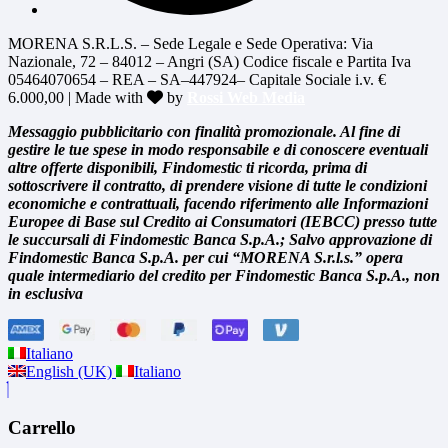
MORENA S.R.L.S. – Sede Legale e Sede Operativa: Via
Nazionale, 72 – 84012 – Angri (SA) Codice fiscale e Partita Iva
05464070654 – REA – SA–447924– Capitale Sociale i.v. €
6.000,00 | Made with
by
Rossi Web Media
Messaggio pubblicitario con finalità promozionale. Al fine di
gestire le tue spese in modo responsabile e di conoscere eventuali
altre offerte disponibili, Findomestic ti ricorda, prima di
sottoscrivere il contratto, di prendere visione di tutte le condizioni
economiche e contrattuali, facendo riferimento alle Informazioni
Europee di Base sul Credito ai Consumatori (IEBCC) presso tutte
le succursali di Findomestic Banca S.p.A.; Salvo approvazione di
Findomestic Banca S.p.A. per cui “MORENA S.r.l.s.” opera
quale intermediario del credito per Findomestic Banca S.p.A., non
in esclusiva
Italiano
English (UK)
Italiano
Carrello