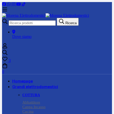
Ricerca
Ricerca
per:
Dove siamo
3
0
Homepage
Grandi elettrodomestici
COTTURA
Abbattitore
Cappa Incasso
Cucina