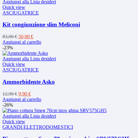
269,00 €.
209,00 €.
Aggiungi alla Lista desideri
Quick view
ASCIUGATRICE
Kit congiunzione slim Meliconi
Il
Il
83,00
€
50,00
€
prezzo
prezzo
Aggiungi al carrello
originale
attuale
-23%
era:
è:
83,00 €.
50,00 €.
Aggiungi alla Lista desideri
Quick view
ASCIUGATRICE
Ammorbidente Asko
Il
Il
12,90
€
9,90
€
prezzo
prezzo
Aggiungi al carrello
originale
attuale
-26%
era:
è:
12,90 €.
9,90 €.
Aggiungi alla Lista desideri
Quick view
GRANDI ELETTRODOMESTICI