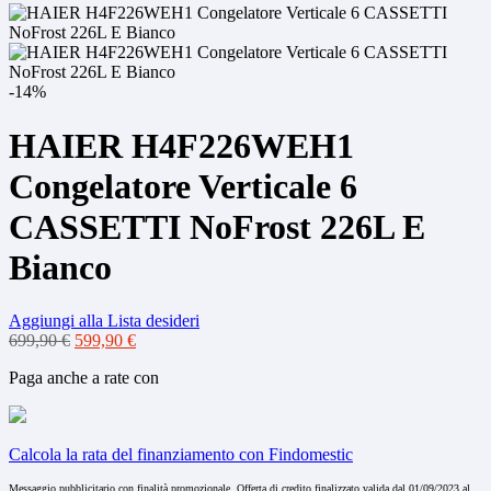
-14%
HAIER H4F226WEH1
Congelatore Verticale 6
CASSETTI NoFrost 226L E
Bianco
Aggiungi alla Lista desideri
Il
Il
699,90
€
599,90
€
prezzo
prezzo
Paga anche a rate con
originale
attuale
era:
è:
699,90 €.
599,90 €.
Calcola la rata del finanziamento con Findomestic
Messaggio pubblicitario con finalità promozionale. Offerta di credito finalizzato valida dal 01/09/2023 al