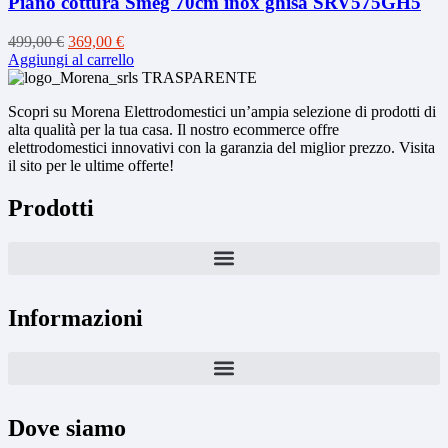
Piano cottura Smeg 70cm inox ghisa SRV575GH5
Il
Il
499,00
€
369,00
€
prezzo
prezzo
Aggiungi al carrello
originale
attuale
era:
è:
Scopri su Morena Elettrodomestici un’ampia selezione di prodotti di
499,00 €.
369,00 €.
alta qualità per la tua casa. Il nostro ecommerce offre
elettrodomestici innovativi con la garanzia del miglior prezzo. Visita
il sito per le ultime offerte!
Prodotti
Informazioni
Dove siamo