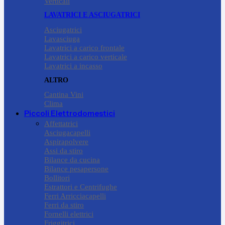
Verticali
LAVATRICI E ASCIUGATRICI
Asciugatrici
Lavasciuga
Lavatrici a carico frontale
Lavatrici a carico verticale
Lavatrici a incasso
ALTRO
Cantina Vini
Clima
Piccoli Elettrodomestici
Affettatrici
Asciugacapelli
Aspirapolvere
Assi da stiro
Bilance da cucina
Bilance pesapersone
Bollitori
Estrattori e Centrifughe
Ferri Arricciacapelli
Ferri da stiro
Fornelli elettrici
Friggitrici