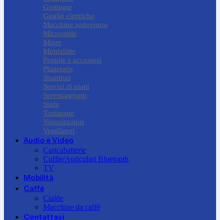
Grattugie
Griglie elettriche
Macchine sottovuoto
Microonde
Mixer
Montalatte
Pentole e accessori
Planetarie
Sbattitori
Servizi di piatti
Spremiagrumi
Stufe
Tostapane
Vaporizzatori
Ventilatori
Audio e Video
Caricabatterie
Cuffie/Auricolari Bluetooth
TV
Mobilità
Caffè
Cialde
Macchine da caffè
Contattaci