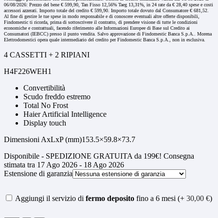
06/08/2026: Prezzo del bene € 599,90, Tan Fisso 12,56% Taeg 13,31%, in 24 rate da € 28,40 spese e costi
accessori azzerati. Importo totale del credito € 599,90. Importo totale dovuto dal Consumatore € 681,52.
Al fine di gestire le tue spese in modo responsabile e di conoscere eventuali altre offerte disponibili,
Findomestic ti ricorda, prima di sottoscrivere il contratto, di prendere visione di tutte le condizioni
economiche e contrattuali, facendo riferimento alle Informazioni Europee di Base sul Credito ai
Consumatori (IEBCC) presso il punto vendita. Salvo approvazione di Findomestic Banca S.p.A.. Morena
Elettrodomestici opera quale intermediario del credito per Findomestic Banca S.p.A., non in esclusiva.
4 CASSETTI + 2 RIPIANI
H4F226WEH1
Convertibilità
Scudo freddo estremo
Total No Frost
Haier Artificial Intelligence
Display touch
Dimensioni AxLxP (mm)153.5×59.8×73.7
Disponibile - SPEDIZIONE GRATUITA da 199€! Consegna
stimata tra 17 Ago 2026 - 18 Ago 2026
Estensione di garanzia
Aggiungi il servizio di
fermo deposito
fino a 6 mesi (+
30,00
€
)