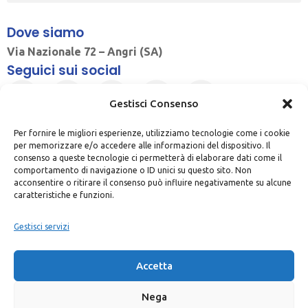
Dove siamo
Via Nazionale 72 – Angri (SA)
Seguici sui social
Gestisci Consenso
Per fornire le migliori esperienze, utilizziamo tecnologie come i cookie
per memorizzare e/o accedere alle informazioni del dispositivo. Il
consenso a queste tecnologie ci permetterà di elaborare dati come il
comportamento di navigazione o ID unici su questo sito. Non
acconsentire o ritirare il consenso può influire negativamente su alcune
MORENA S.R.L.S. – Sede Legale e Sede Operativa: Via Nazionale, 72 –
caratteristiche e funzioni.
84012 – Angri (SA) Codice fiscale e Partita Iva 05464070654 – REA – SA–
Gestisci servizi
447924– Capitale Sociale i.v. € 6.000,00 | Made with
by
Rossi Web
Media
Messaggio pubblicitario con finalità promozionale. Al fine di gestire le tue spese in modo
Accetta
responsabile e di conoscere eventuali altre offerte disponibili, Findomestic ti ricorda,
prima di sottoscrivere il contratto, di prendere visione di tutte le condizioni economiche e
Nega
contrattuali, facendo riferimento alle Informazioni Europee di Base sul Credito ai