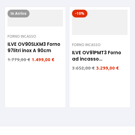
In Arrivo
-10%
FORNO INCASSO
ILVE OV90SLKM3 Forno
FORNO INCASSO
97litri inox A 90cm
ILVE OV91PMT3 Forno
ad incasso
1.779,00
€
1.499,00
€
Panoramagic Inox 90
3.652,00
€
3.299,00
€
cm 110lt A