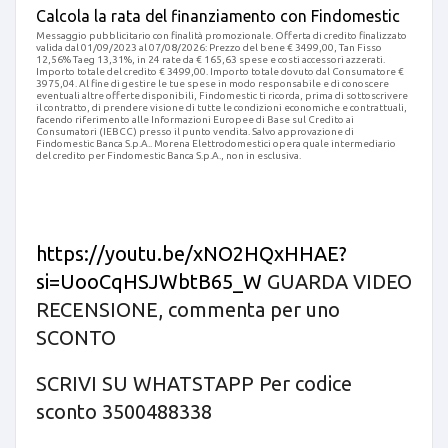
Calcola la rata del finanziamento con Findomestic
Messaggio pubblicitario con finalità promozionale. Offerta di credito finalizzato
valida dal 01/09/2023 al 07/08/2026: Prezzo del bene € 3499,00, Tan Fisso
12,56% Taeg 13,31%, in 24 rate da € 165,63 spese e costi accessori azzerati.
Importo totale del credito € 3499,00. Importo totale dovuto dal Consumatore €
3975,04. Al fine di gestire le tue spese in modo responsabile e di conoscere
eventuali altre offerte disponibili, Findomestic ti ricorda, prima di sottoscrivere
il contratto, di prendere visione di tutte le condizioni economiche e contrattuali,
facendo riferimento alle Informazioni Europee di Base sul Credito ai
Consumatori (IEBCC) presso il punto vendita. Salvo approvazione di
Findomestic Banca S.p.A.. Morena Elettrodomestici opera quale intermediario
del credito per Findomestic Banca S.p.A., non in esclusiva.
https://youtu.be/xNO2HQxHHAE?
si=UooCqHSJWbtB65_W
GUARDA VIDEO
RECENSIONE, commenta per uno
SCONTO
SCRIVI SU WHATSTAPP Per codice
sconto 3500488338