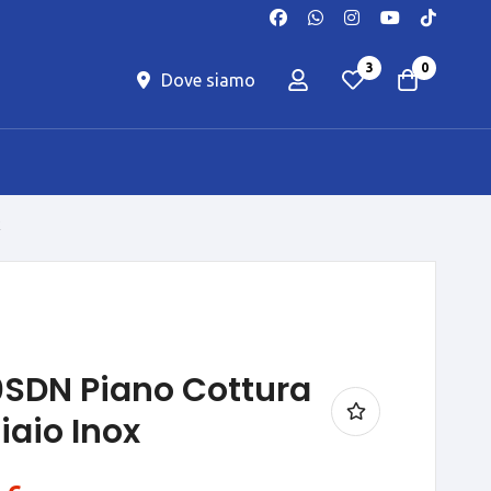
3
0
Dove siamo
x
0SDN Piano Cottura
aio Inox