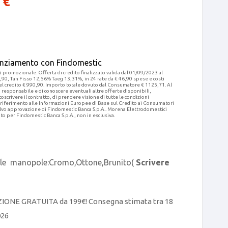
0
€
nanziamento con Findomestic
à promozionale. Offerta di credito finalizzato valida dal 01/09/2023 al
90, Tan Fisso 12,56% Taeg 13,31%, in 24 rate da € 46,90 spese e costi
del credito € 990,90. Importo totale dovuto dal Consumatore € 1125,71. Al
o responsabile e di conoscere eventuali altre offerte disponibili,
toscrivere il contratto, di prendere visione di tutte le condizioni
 riferimento alle Informazioni Europee di Base sul Credito ai Consumatori
alvo approvazione di Findomestic Banca S.p.A.. Morena Elettrodomestici
to per Findomestic Banca S.p.A., non in esclusiva.
bile manopole:Cromo,Ottone,Brunito(
Scrivere
ZIONE GRATUITA da 199€! Consegna stimata tra 18
026