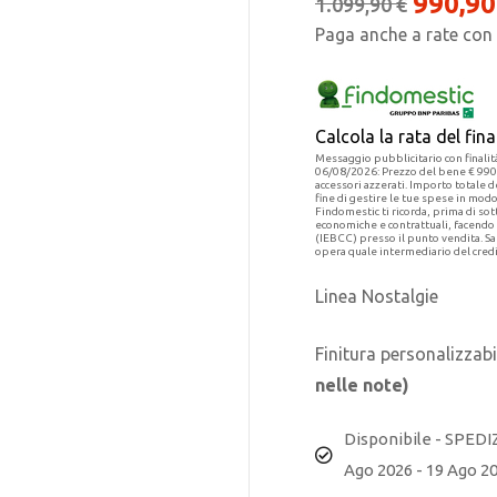
990,9
1.099,90
€
Paga anche a rate con
Calcola la rata del fi
Messaggio pubblicitario con finalit
06/08/2026: Prezzo del bene € 990,
accessori azzerati. Importo totale 
fine di gestire le tue spese in mod
Findomestic ti ricorda, prima di sot
economiche e contrattuali, facendo
(IEBCC) presso il punto vendita. S
opera quale intermediario del credi
Linea Nostalgie
Finitura personalizza
nelle note)
Disponibile - SPEDI
Ago 2026 - 19 Ago 2