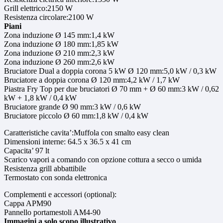
Grill elettrico:2150 W
Resistenza circolare:2100 W
Piani
Zona induzione Ø 145 mm:1,4 kW
Zona induzione Ø 180 mm:1,85 kW
Zona induzione Ø 210 mm:2,3 kW
Zona induzione Ø 260 mm:2,6 kW
Bruciatore Dual a doppia corona 5 kW Ø 120 mm:5,0 kW / 0,3 kW
Bruciatore a doppia corona Ø 120 mm:4,2 kW / 1,7 kW
Piastra Fry Top per due bruciatori Ø 70 mm + Ø 60 mm:3 kW / 0,62
kW + 1,8 kW / 0,4 kW
Bruciatore grande Ø 90 mm:3 kW / 0,6 kW
Bruciatore piccolo Ø 60 mm:1,8 kW / 0,4 kW
Caratteristiche cavita’:Muffola con smalto easy clean
Dimensioni interne: 64.5 x 36.5 x 41 cm
Capacita’ 97 lt
Scarico vapori a comando con opzione cottura a secco o umida
Resistenza grill abbattibile
Termostato con sonda elettronica
Complementi e accessori (optional):
Cappa APM90
Pannello portamestoli AM4-90
Immagini a solo scopo illustrativo