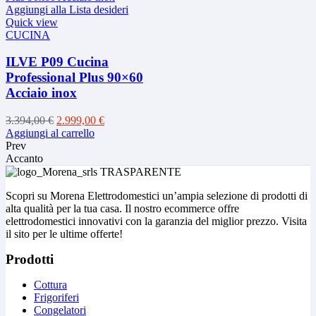
Aggiungi alla Lista desideri
Quick view
CUCINA
ILVE P09 Cucina
Professional Plus 90×60
Acciaio inox
Il
Il
3.394,00
€
2.999,00
€
prezzo
prezzo
Aggiungi al carrello
originale
attuale
Prev
era:
è:
Accanto
3.394,00 €.
2.999,00 €.
Scopri su Morena Elettrodomestici un’ampia selezione di prodotti di
alta qualità per la tua casa. Il nostro ecommerce offre
elettrodomestici innovativi con la garanzia del miglior prezzo. Visita
il sito per le ultime offerte!
Prodotti
Cottura
Frigoriferi
Congelatori