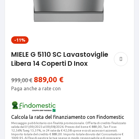
-11%
MIELE G 5110 SC Lavastoviglie
Libera 14 Coperti D Inox
889,00
€
999,00
€
Paga anche a rate con
Calcola la rata del finanziamento con Findomestic
Messaggio pubblicitario con finalità promozionale. Offerta di credito finalizzato
valida dal 01/09/2023 al 09/08/2026: Prezzo del bene € 889,00, Tan Fisso
12,56% Taeg 13,31%, in 24 rate da € 42,08 spese e costi accessori azzerati.
Importo totale del credito € 889,00. Importo totale dovuto dal Consumatore €
1009,95. Al fine di gestire le tue spese in modo responsabile e di conoscere