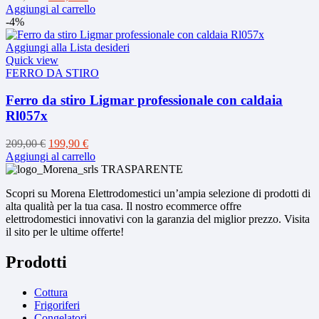
prezzo
prezzo
Aggiungi al carrello
originale
attuale
-4%
era:
è:
209,90 €.
149,90 €.
Aggiungi alla Lista desideri
Quick view
FERRO DA STIRO
Ferro da stiro Ligmar professionale con caldaia
Rl057x
Il
Il
209,00
€
199,90
€
prezzo
prezzo
Aggiungi al carrello
originale
attuale
era:
è:
Scopri su Morena Elettrodomestici un’ampia selezione di prodotti di
209,00 €.
199,90 €.
alta qualità per la tua casa. Il nostro ecommerce offre
elettrodomestici innovativi con la garanzia del miglior prezzo. Visita
il sito per le ultime offerte!
Prodotti
Cottura
Frigoriferi
Congelatori