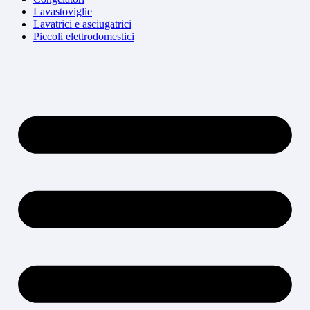
Lavastoviglie
Lavatrici e asciugatrici
Piccoli elettrodomestici