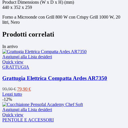
Product Dimensions (W x D x H) (mm)
440 x 352 x 259
Forno a Microonde con Grill 800 W con Crispy Grill 1000 W, 20
litri, Nero
Prodotti correlati
In arrivo
Aggiungi alla Lista desideri
Quick view
GRATTUGIA
Grattugia Elettrica Compatta Ardes AR7350
Il
Il
99,90
€
79,90
€
prezzo
prezzo
Leggi tutto
originale
attuale
-12%
era:
è:
99,90 €.
79,90 €.
Aggiungi alla Lista desideri
Quick view
PENTOLE E ACCESSORI