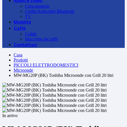
Audio e Video
Caricabatterie
Cuffie/Auricolari Bluetooth
TV
Mobilità
Caffè
Cialde
Macchine da caffè
Contattaci
Casa
Prodotti
PICCOLI ELETTRODOMESTICI
Microonde
MW-MG20P (BK) Toshiba Microonde con Grill 20 litri
In arrivo