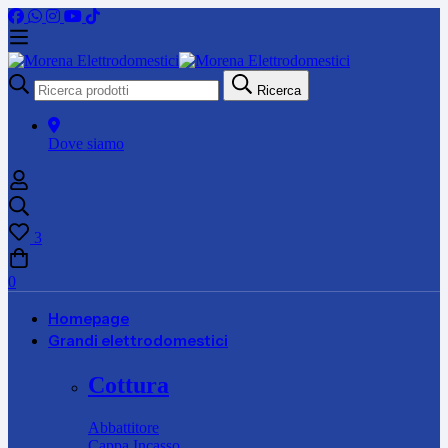
Ricerca
Ricerca
per:
Dove siamo
3
0
Homepage
Grandi elettrodomestici
Cottura
Abbattitore
Cappa Incasso