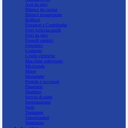
Assi da stiro
Bilance da cucina
Bilance pesapersone
Bollitori
Estrattori e Centrifughe
Ferri Arricciacapelli
Ferri da stiro
Fornelli elettrici
Friggitrici
Grattugie
Griglie elettriche
Macchine sottovuoto
Microonde
Mixer
Montalatte
Pentole e accessori
Planetarie
Sbattitori
Servizi di piatti
Spremiagrumi
Stufe
Tostapane
Vaporizzatori
Ventilatori