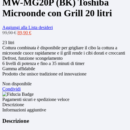
MW-MG20P (BK) Toshiba
Microonde con Grill 20 litri
Aggiungi alla Lista desideri
Il
Il
99,90
€
89,90
€
prezzo
prezzo
23 litri
originale
attuale
Cottura combinata è disponibile per grigliare il cibo la cottura a
era:
è:
microonde cuoce rapidamene e il grill rende i cibi dorati e croccanti
99,90 €.
89,90 €.
Defrost, funzione scongelamento
6 livelli di potenza e fino a 35 minuti di timer
Gamma affidabile
Prodotto che unisce tradizione ed innovazione
Non disponibile
Condividi
Pagamenti sicuri e spedizione veloce
Descrizione
Informazioni aggiuntive
Descrizione