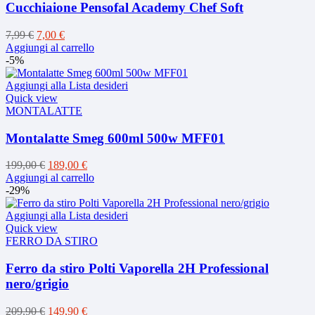
Cucchiaione Pensofal Academy Chef Soft
Il
Il
7,99
€
7,00
€
prezzo
prezzo
Aggiungi al carrello
originale
attuale
-5%
era:
è:
7,99 €.
7,00 €.
Aggiungi alla Lista desideri
Quick view
MONTALATTE
Montalatte Smeg 600ml 500w MFF01
Il
Il
199,00
€
189,00
€
prezzo
prezzo
Aggiungi al carrello
originale
attuale
-29%
era:
è:
199,00 €.
189,00 €.
Aggiungi alla Lista desideri
Quick view
FERRO DA STIRO
Ferro da stiro Polti Vaporella 2H Professional
nero/grigio
Il
Il
209,90
€
149,90
€