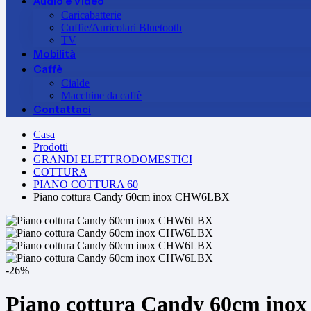
Audio e Video
Caricabatterie
Cuffie/Auricolari Bluetooth
TV
Mobilità
Caffè
Cialde
Macchine da caffè
Contattaci
Casa
Prodotti
GRANDI ELETTRODOMESTICI
COTTURA
PIANO COTTURA 60
Piano cottura Candy 60cm inox CHW6LBX
-26%
Piano cottura Candy 60cm i