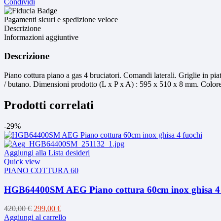
Condividi
Pagamenti sicuri e spedizione veloce
Descrizione
Informazioni aggiuntive
Descrizione
Piano cottura piano a gas 4 bruciatori. Comandi laterali. Griglie in p
/ butano. Dimensioni prodotto (L x P x A) : 595 x 510 x 8 mm. Color
Prodotti correlati
-29%
Aggiungi alla Lista desideri
Quick view
PIANO COTTURA 60
HGB64400SM AEG Piano cottura 60cm inox ghisa 4 
Il
Il
420,00
€
299,00
€
prezzo
prezzo
Aggiungi al carrello