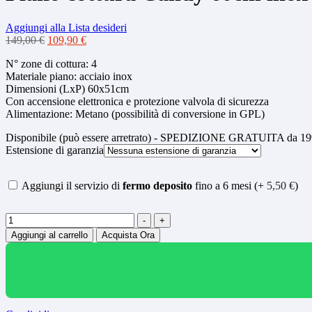
Aggiungi alla Lista desideri
Il
Il
149,00
€
109,90
€
prezzo
prezzo
N° zone di cottura: 4
originale
attuale
Materiale piano: acciaio inox
era:
è:
Dimensioni (LxP) 60x51cm
149,00 €.
109,90 €.
Con accensione elettronica e protezione valvola di sicurezza
Alimentazione: Metano (possibilità di conversione in GPL)
Disponibile (può essere arretrato) - SPEDIZIONE GRATUITA da 199
Estensione di garanzia
Aggiungi il servizio di
fermo deposito
fino a 6 mesi (+
5,50
€
)
Quantità
-
+
Aggiungi al carrello
Acquista Ora