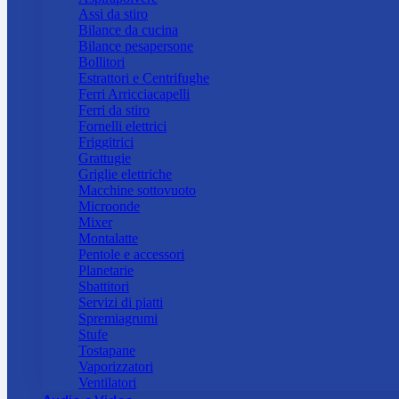
Assi da stiro
Bilance da cucina
Bilance pesapersone
Bollitori
Estrattori e Centrifughe
Ferri Arricciacapelli
Ferri da stiro
Fornelli elettrici
Friggitrici
Grattugie
Griglie elettriche
Macchine sottovuoto
Microonde
Mixer
Montalatte
Pentole e accessori
Planetarie
Sbattitori
Servizi di piatti
Spremiagrumi
Stufe
Tostapane
Vaporizzatori
Ventilatori