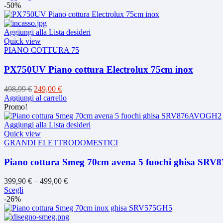
originale
attuale
-50%
era:
è:
420,00 €.
299,00 €.
Aggiungi alla Lista desideri
Quick view
PIANO COTTURA 75
PX750UV Piano cottura Electrolux 75cm inox
Il
Il
498,99
€
249,00
€
prezzo
prezzo
Aggiungi al carrello
originale
attuale
Promo!
era:
è:
498,99 €.
249,00 €.
Aggiungi alla Lista desideri
Quick view
GRANDI ELETTRODOMESTICI
Piano cottura Smeg 70cm avena 5 fuochi ghisa S
399,90
€
–
499,00
€
Questo
Scegli
prodotto
-26%
ha
più