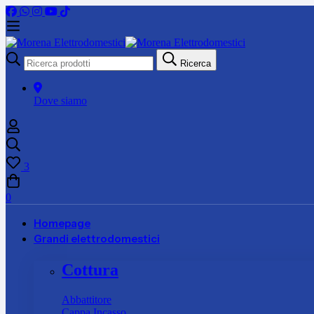
Ricerca
Ricerca
per:
Dove siamo
3
0
Homepage
Grandi elettrodomestici
Cottura
Abbattitore
Cappa Incasso