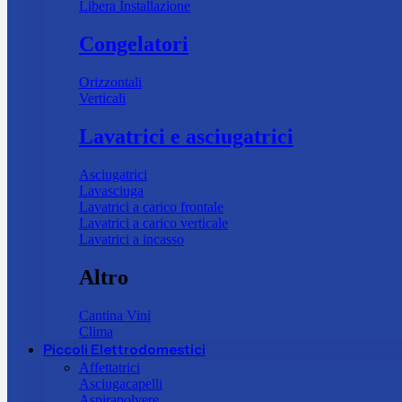
Libera Installazione
Congelatori
Orizzontali
Verticali
Lavatrici e asciugatrici
Asciugatrici
Lavasciuga
Lavatrici a carico frontale
Lavatrici a carico verticale
Lavatrici a incasso
Altro
Cantina Vini
Clima
Piccoli Elettrodomestici
Affettatrici
Asciugacapelli
Aspirapolvere