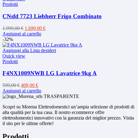
Prodotti
CNsfd 7723 Liebherr Frigo Combinato
Il
Il
1.999,00
€
1.699,00
€
prezzo
prezzo
Aggiungi al carrello
originale
attuale
-32%
era:
è:
1.999,00 €.
1.699,00 €.
Aggiungi alla Lista desideri
Quick view
Prodotti
F4NX1009NWB LG Lavatrice 9kg A
Il
Il
599,00
€
409,00
€
prezzo
prezzo
Aggiungi al carrello
originale
attuale
era:
è:
Scopri su Morena Elettrodomestici un’ampia selezione di prodotti di
599,00 €.
409,00 €.
alta qualità per la tua casa. Il nostro ecommerce offre
elettrodomestici innovativi con la garanzia del miglior prezzo. Visita
il sito per le ultime offerte!
Prodotti