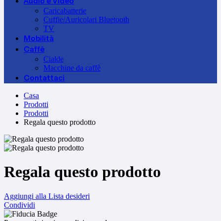
Audio e Video
Caricabatterie
Cuffie/Auricolari Bluetooth
TV
Mobilità
Caffè
Cialde
Macchine da caffè
Contattaci
Casa
Prodotti
Prodotti
Regala questo prodotto
Regala questo prodotto
Aggiungi alla Lista desideri
Condividi