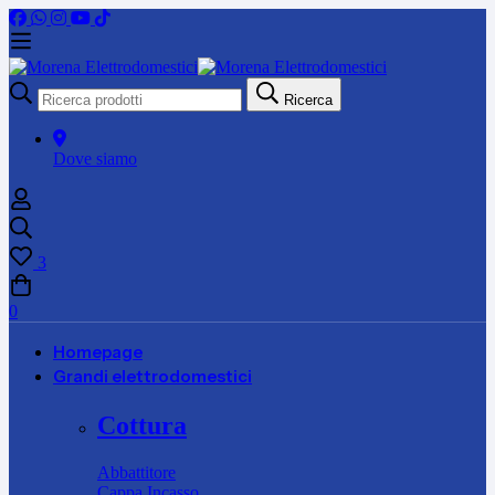
Ricerca
Ricerca
per:
Dove siamo
3
0
Homepage
Grandi elettrodomestici
Cottura
Abbattitore
Cappa Incasso