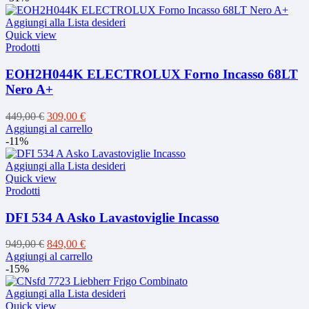
era:
è:
599,00 €.
449,00 €.
Aggiungi alla Lista desideri
Quick view
Prodotti
EOH2H044K ELECTROLUX Forno Incasso 68LT
Nero A+
Il
Il
449,00
€
309,00
€
prezzo
prezzo
Aggiungi al carrello
originale
attuale
-11%
era:
è:
449,00 €.
309,00 €.
Aggiungi alla Lista desideri
Quick view
Prodotti
DFI 534 A Asko Lavastoviglie Incasso
Il
Il
949,00
€
849,00
€
prezzo
prezzo
Aggiungi al carrello
originale
attuale
-15%
era:
è:
949,00 €.
849,00 €.
Aggiungi alla Lista desideri
Quick view