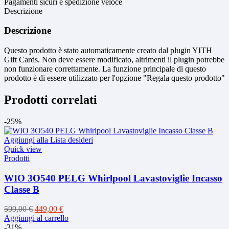
Pagamenti sicuri e spedizione veloce
Descrizione
Descrizione
Questo prodotto è stato automaticamente creato dal plugin YITH
Gift Cards. Non deve essere modificato, altrimenti il plugin potrebbe
non funzionare correttamente. La funzione principale di questo
prodotto è di essere utilizzato per l'opzione "Regala questo prodotto"
Prodotti correlati
-25%
Aggiungi alla Lista desideri
Quick view
Prodotti
WIO 3O540 PELG Whirlpool Lavastoviglie Incasso
Classe B
Il
Il
599,00
€
449,00
€
prezzo
prezzo
Aggiungi al carrello
originale
attuale
-31%