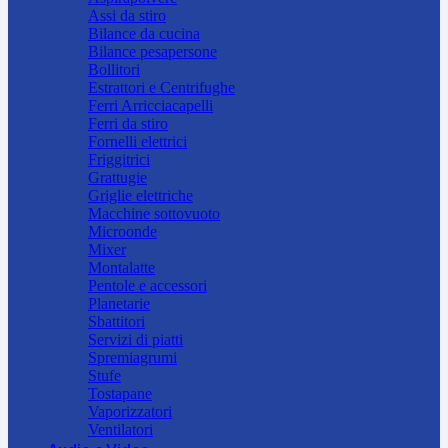
Assi da stiro
Bilance da cucina
Bilance pesapersone
Bollitori
Estrattori e Centrifughe
Ferri Arricciacapelli
Ferri da stiro
Fornelli elettrici
Friggitrici
Grattugie
Griglie elettriche
Macchine sottovuoto
Microonde
Mixer
Montalatte
Pentole e accessori
Planetarie
Sbattitori
Servizi di piatti
Spremiagrumi
Stufe
Tostapane
Vaporizzatori
Ventilatori