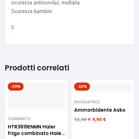
sicurezza antinondaz. multipla
Sicurezza bambini
S
Prodotti correlati
-59%
-23%
ASCIUGATRICE
Ammorbidente Asko
12,90
€
9,90
€
COMBINATO
HTR3619ENMN Haier
Frigo combinato Haier