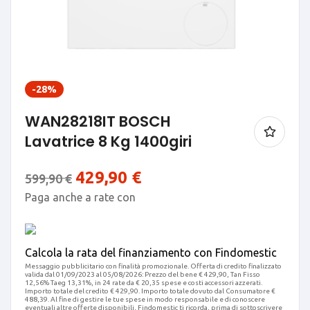
-28%
WAN28218IT BOSCH
Lavatrice 8 Kg 1400giri
429,90
€
599,90
€
Paga anche a rate con
Calcola la rata del finanziamento con Findomestic
Messaggio pubblicitario con finalità promozionale. Offerta di credito finalizzato
valida dal 01/09/2023 al 05/08/2026: Prezzo del bene € 429,90, Tan Fisso
12,56% Taeg 13,31%, in 24 rate da € 20,35 spese e costi accessori azzerati.
Importo totale del credito € 429,90. Importo totale dovuto dal Consumatore €
488,39. Al fine di gestire le tue spese in modo responsabile e di conoscere
eventuali altre offerte disponibili, Findomestic ti ricorda, prima di sottoscrivere