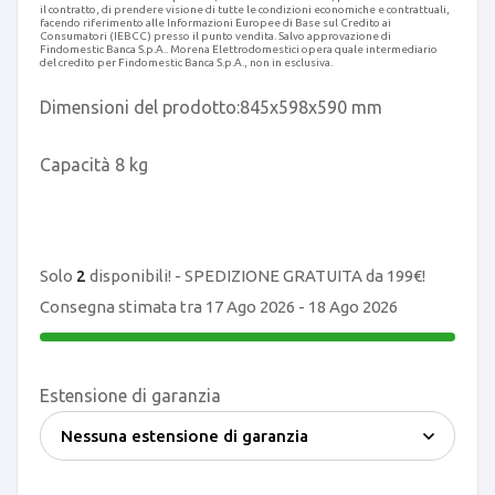
il contratto, di prendere visione di tutte le condizioni economiche e contrattuali,
facendo riferimento alle Informazioni Europee di Base sul Credito ai
Consumatori (IEBCC) presso il punto vendita. Salvo approvazione di
Findomestic Banca S.p.A.. Morena Elettrodomestici opera quale intermediario
del credito per Findomestic Banca S.p.A., non in esclusiva.
Dimensioni del prodotto:
845x598x590 mm
Capacità 8 kg
Solo
2
disponibili! - SPEDIZIONE GRATUITA da 199€!
Consegna stimata tra 17 Ago 2026 - 18 Ago 2026
Estensione di garanzia