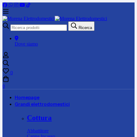
Ricerca
Ricerca
per:
Dove siamo
0
0
Homepage
Grandi elettrodomestici
Cottura
Abbattitore
Cappa Incasso