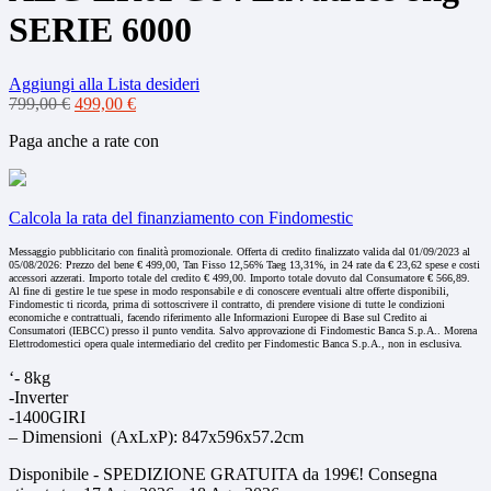
SERIE 6000
Aggiungi alla Lista desideri
Il
Il
799,00
€
499,00
€
prezzo
prezzo
Paga anche a rate con
originale
attuale
era:
è:
799,00 €.
499,00 €.
Calcola la rata del finanziamento con Findomestic
Messaggio pubblicitario con finalità promozionale. Offerta di credito finalizzato valida dal 01/09/2023 al
05/08/2026: Prezzo del bene € 499,00, Tan Fisso 12,56% Taeg 13,31%, in 24 rate da € 23,62 spese e costi
accessori azzerati. Importo totale del credito € 499,00. Importo totale dovuto dal Consumatore € 566,89.
Al fine di gestire le tue spese in modo responsabile e di conoscere eventuali altre offerte disponibili,
Findomestic ti ricorda, prima di sottoscrivere il contratto, di prendere visione di tutte le condizioni
economiche e contrattuali, facendo riferimento alle Informazioni Europee di Base sul Credito ai
Consumatori (IEBCC) presso il punto vendita. Salvo approvazione di Findomestic Banca S.p.A.. Morena
Elettrodomestici opera quale intermediario del credito per Findomestic Banca S.p.A., non in esclusiva.
‘- 8kg
-Inverter
-1400GIRI
– Dimensioni (AxLxP): 847x596x57.2cm
Disponibile - SPEDIZIONE GRATUITA da 199€! Consegna