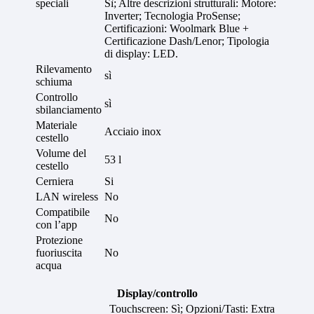
speciali
Sì; Altre descrizioni strutturali: Motore:
Inverter; Tecnologia ProSense;
Certificazioni: Woolmark Blue +
Certificazione Dash/Lenor; Tipologia
di display: LED.
Rilevamento
sì
schiuma
Controllo
sì
sbilanciamento
Materiale
Acciaio inox
cestello
Volume del
53 l
cestello
Cerniera
Si
LAN wireless
No
Compatibile
No
con l’app
Protezione
fuoriuscita
No
acqua
Display/controllo
Touchscreen: Sì; Opzioni/Tasti: Extra