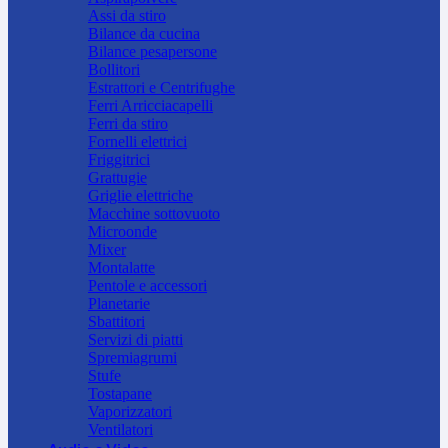
Assi da stiro
Bilance da cucina
Bilance pesapersone
Bollitori
Estrattori e Centrifughe
Ferri Arricciacapelli
Ferri da stiro
Fornelli elettrici
Friggitrici
Grattugie
Griglie elettriche
Macchine sottovuoto
Microonde
Mixer
Montalatte
Pentole e accessori
Planetarie
Sbattitori
Servizi di piatti
Spremiagrumi
Stufe
Tostapane
Vaporizzatori
Ventilatori