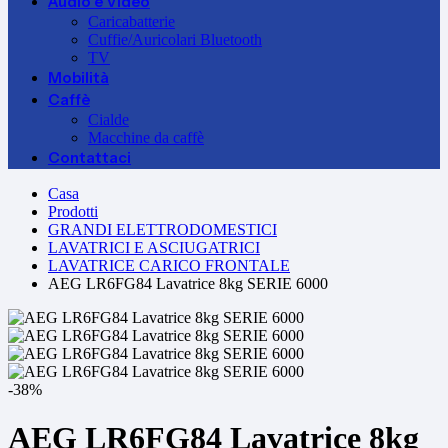
Audio e Video
Caricabatterie
Cuffie/Auricolari Bluetooth
TV
Mobilità
Caffè
Cialde
Macchine da caffè
Contattaci
Casa
Prodotti
GRANDI ELETTRODOMESTICI
LAVATRICI E ASCIUGATRICI
LAVATRICE CARICO FRONTALE
AEG LR6FG84 Lavatrice 8kg SERIE 6000
-38%
AEG LR6FG84 Lavatrice 8kg