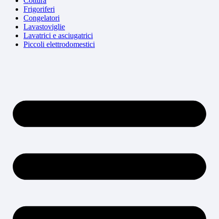
Cottura
Frigoriferi
Congelatori
Lavastoviglie
Lavatrici e asciugatrici
Piccoli elettrodomestici