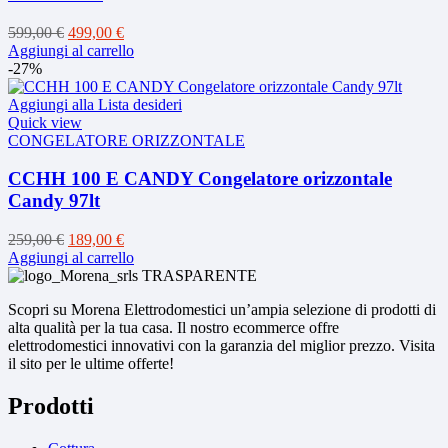
Il
Il
599,00
€
499,00
€
prezzo
prezzo
Aggiungi al carrello
originale
attuale
-27%
era:
è:
599,00 €.
499,00 €.
Aggiungi alla Lista desideri
Quick view
CONGELATORE ORIZZONTALE
CCHH 100 E CANDY Congelatore orizzontale
Candy 97lt
Il
Il
259,00
€
189,00
€
prezzo
prezzo
Aggiungi al carrello
originale
attuale
era:
è:
Scopri su Morena Elettrodomestici un’ampia selezione di prodotti di
259,00 €.
189,00 €.
alta qualità per la tua casa. Il nostro ecommerce offre
elettrodomestici innovativi con la garanzia del miglior prezzo. Visita
il sito per le ultime offerte!
Prodotti