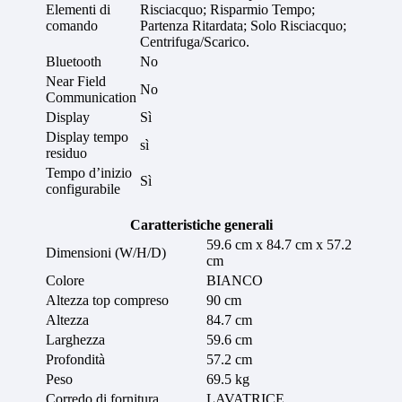
Elementi di
Risciacquo; Risparmio Tempo;
comando
Partenza Ritardata; Solo Risciacquo;
Centrifuga/Scarico.
Bluetooth
No
Near Field
No
Communication
Display
Sì
Display tempo
sì
residuo
Tempo d’inizio
Sì
configurabile
Caratteristiche generali
59.6 cm x 84.7 cm x 57.2
Dimensioni (W/H/D)
cm
Colore
BIANCO
Altezza top compreso
90 cm
Altezza
84.7 cm
Larghezza
59.6 cm
Profondità
57.2 cm
Peso
69.5 kg
Corredo di fornitura
LAVATRICE