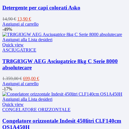
Detergente per capi colorati Asko
Il
Il
14,90
€
13,90
€
prezzo
prezzo
Aggiungi al carrello
originale
attuale
-49%
era:
è:
14,90 €.
13,90 €.
Aggiungi alla Lista desideri
Quick view
ASCIUGATRICE
TR8G83GW AEG Asciugatrice 8kg C Serie 8000
absolutecare
Il
Il
1.359,00
€
699,00
€
prezzo
prezzo
Aggiungi al carrello
originale
attuale
-17%
era:
è:
1.359,00 €.
699,00 €.
Aggiungi alla Lista desideri
Quick view
CONGELATORE ORIZZONTALE
Congelatore orizzontale Indesit 450litri Cl.F140cm
OS1A450H