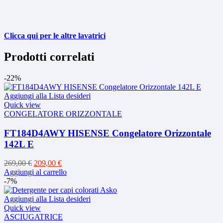
Clicca qui per le altre lavatrici
Prodotti correlati
-22%
Aggiungi alla Lista desideri
Quick view
CONGELATORE ORIZZONTALE
FT184D4AWY HISENSE Congelatore Orizzontale
142L E
Il
Il
269,00
€
209,00
€
prezzo
prezzo
Aggiungi al carrello
originale
attuale
-7%
era:
è:
269,00 €.
209,00 €.
Aggiungi alla Lista desideri
Quick view
ASCIUGATRICE