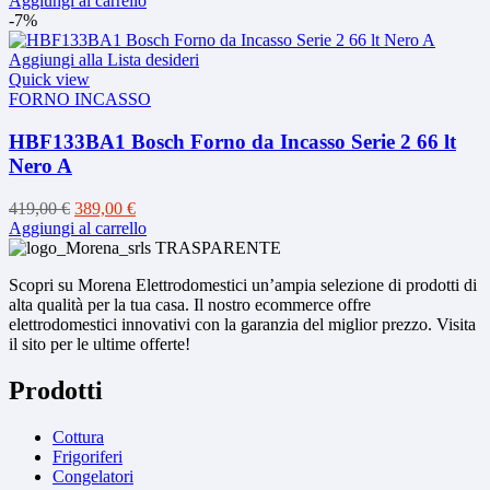
Aggiungi al carrello
originale
attuale
-7%
era:
è:
799,00 €.
659,00 €.
Aggiungi alla Lista desideri
Quick view
FORNO INCASSO
HBF133BA1 Bosch Forno da Incasso Serie 2 66 lt
Nero A
Il
Il
419,00
€
389,00
€
prezzo
prezzo
Aggiungi al carrello
originale
attuale
era:
è:
Scopri su Morena Elettrodomestici un’ampia selezione di prodotti di
419,00 €.
389,00 €.
alta qualità per la tua casa. Il nostro ecommerce offre
elettrodomestici innovativi con la garanzia del miglior prezzo. Visita
il sito per le ultime offerte!
Prodotti
Cottura
Frigoriferi
Congelatori