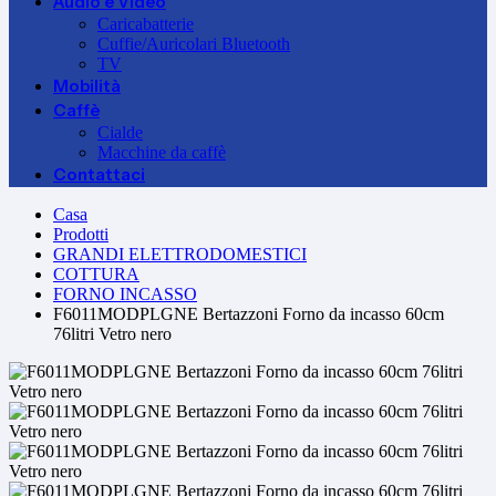
Audio e Video
Caricabatterie
Cuffie/Auricolari Bluetooth
TV
Mobilità
Caffè
Cialde
Macchine da caffè
Contattaci
Casa
Prodotti
GRANDI ELETTRODOMESTICI
COTTURA
FORNO INCASSO
F6011MODPLGNE Bertazzoni Forno da incasso 60cm
76litri Vetro nero