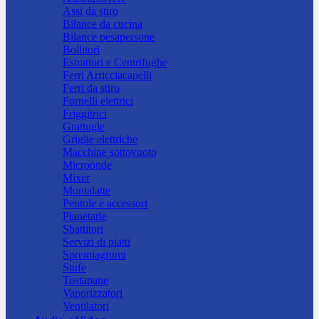
Assi da stiro
Bilance da cucina
Bilance pesapersone
Bollitori
Estrattori e Centrifughe
Ferri Arricciacapelli
Ferri da stiro
Fornelli elettrici
Friggitrici
Grattugie
Griglie elettriche
Macchine sottovuoto
Microonde
Mixer
Montalatte
Pentole e accessori
Planetarie
Sbattitori
Servizi di piatti
Spremiagrumi
Stufe
Tostapane
Vaporizzatori
Ventilatori