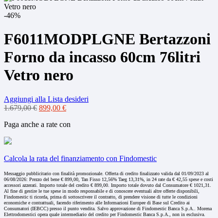
-46%
F6011MODPLGNE Bertazzoni
Forno da incasso 60cm 76litri
Vetro nero
Aggiungi alla Lista desideri
Il
Il
1.679,00
€
899,00
€
prezzo
prezzo
Paga anche a rate con
originale
attuale
era:
è:
1.679,00 €.
899,00 €.
Calcola la rata del finanziamento con Findomestic
Messaggio pubblicitario con finalità promozionale. Offerta di credito finalizzato valida dal 01/09/2023 al
06/08/2026: Prezzo del bene € 899,00, Tan Fisso 12,56% Taeg 13,31%, in 24 rate da € 42,55 spese e costi
accessori azzerati. Importo totale del credito € 899,00. Importo totale dovuto dal Consumatore € 1021,31.
Al fine di gestire le tue spese in modo responsabile e di conoscere eventuali altre offerte disponibili,
Findomestic ti ricorda, prima di sottoscrivere il contratto, di prendere visione di tutte le condizioni
economiche e contrattuali, facendo riferimento alle Informazioni Europee di Base sul Credito ai
Consumatori (IEBCC) presso il punto vendita. Salvo approvazione di Findomestic Banca S.p.A.. Morena
Elettrodomestici opera quale intermediario del credito per Findomestic Banca S.p.A., non in esclusiva.