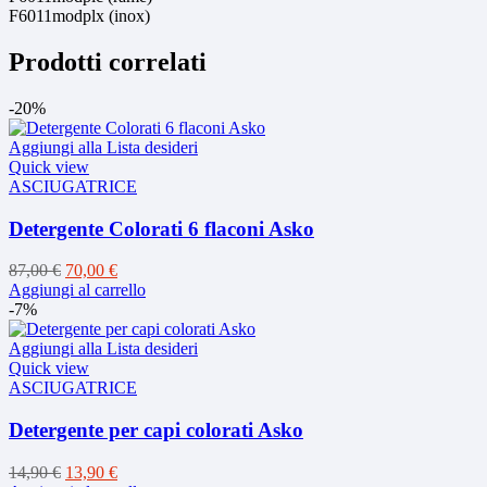
F6011modplx (inox)
Prodotti correlati
-20%
Aggiungi alla Lista desideri
Quick view
ASCIUGATRICE
Detergente Colorati 6 flaconi Asko
Il
Il
87,00
€
70,00
€
prezzo
prezzo
Aggiungi al carrello
originale
attuale
-7%
era:
è:
87,00 €.
70,00 €.
Aggiungi alla Lista desideri
Quick view
ASCIUGATRICE
Detergente per capi colorati Asko
Il
Il
14,90
€
13,90
€