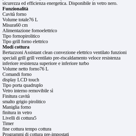
sicurezza ed efficienza energetica. Disponibile in vetro nero.
Funzionalità
Cavità forno
Volume totale76 L
Misura60 cm
Alimentazione fornoelettrico
Tipo fornopirolitico
Tipo grill forno elettrico
Modi cottura
Bertazzoni Assistant clean convezione elettrico ventilato funzioni
speciali grill grill ventilato pre-riscaldamento veloce resistenza
inferiore resistenza superiore e inferiore turbo
Volume netto forno76 L
Comandi forno
display LCD touch
Tipo porta quadruplo
Vetro interno removibile sì
Finitura cavità
smalto grigio pirolitico
Maniglia forno
finitura in vetro
Livelli di cottura5
Timer
fine cottura tempo cottura
Programmi di cottura pre-impostati