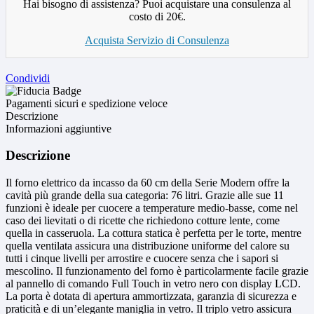
Hai bisogno di assistenza? Puoi acquistare una consulenza al
costo di 20€.
Acquista Servizio di Consulenza
Condividi
Pagamenti sicuri e spedizione veloce
Descrizione
Informazioni aggiuntive
Descrizione
Il forno elettrico da incasso da 60 cm della Serie Modern offre la
cavità più grande della sua categoria: 76 litri. Grazie alle sue 11
funzioni è ideale per cuocere a temperature medio-basse, come nel
caso dei lievitati o di ricette che richiedono cotture lente, come
quella in casseruola. La cottura statica è perfetta per le torte, mentre
quella ventilata assicura una distribuzione uniforme del calore su
tutti i cinque livelli per arrostire e cuocere senza che i sapori si
mescolino. Il funzionamento del forno è particolarmente facile grazie
al pannello di comando Full Touch in vetro nero con display LCD.
La porta è dotata di apertura ammortizzata, garanzia di sicurezza e
praticità e di un’elegante maniglia in vetro. Il triplo vetro assicura