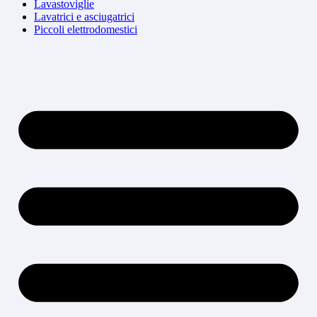
Lavastoviglie
Lavatrici e asciugatrici
Piccoli elettrodomestici