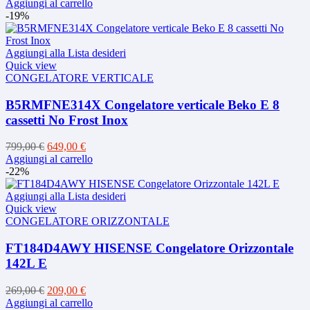
prezzo
prezzo
Aggiungi al carrello
originale
attuale
-19%
era:
è:
14,90 €.
13,90 €.
Aggiungi alla Lista desideri
Quick view
CONGELATORE VERTICALE
B5RMFNE314X Congelatore verticale Beko E 8
cassetti No Frost Inox
Il
Il
799,00
€
649,00
€
prezzo
prezzo
Aggiungi al carrello
originale
attuale
-22%
era:
è:
799,00 €.
649,00 €.
Aggiungi alla Lista desideri
Quick view
CONGELATORE ORIZZONTALE
FT184D4AWY HISENSE Congelatore Orizzontale
142L E
Il
Il
269,00
€
209,00
€
prezzo
prezzo
Aggiungi al carrello