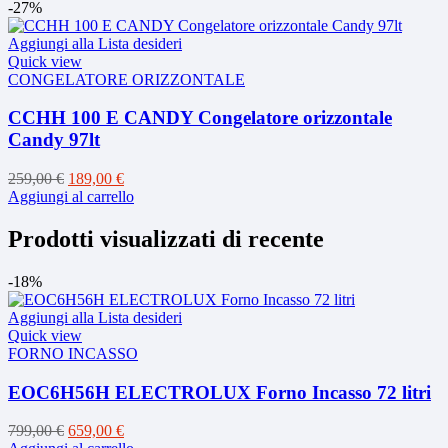
originale
attuale
-27%
era:
è:
269,00 €.
209,00 €.
Aggiungi alla Lista desideri
Quick view
CONGELATORE ORIZZONTALE
CCHH 100 E CANDY Congelatore orizzontale
Candy 97lt
Il
Il
259,00
€
189,00
€
prezzo
prezzo
Aggiungi al carrello
originale
attuale
era:
è:
Prodotti visualizzati di recente
259,00 €.
189,00 €.
-18%
Aggiungi alla Lista desideri
Quick view
FORNO INCASSO
EOC6H56H ELECTROLUX Forno Incasso 72 litri
Il
Il
799,00
€
659,00
€
prezzo
prezzo