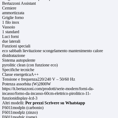
Bertazzoni Assistant
Cerniere
ammortizzata
Griglie forno
1 filo inox
Vassoio
1 standard
Luci forni
due laterali
Funzioni speciali
eco sabbath lievitazione scongelamento mantenimento calore
disidratazione
Sistema autopulente
pyrolitic clean (con funzione eco)
Specifiche tecniche
Classe energeticaA++
Tensione e frequenza220/240 V – 50/60 Hz
Potenza assorbita (W)2800W
https://it.bertazzoni.com/prodotti/serie-modern/forni-da-
incasso/forno-da-incasso-60cm-elettrico-pirolitico-11-
funzionidisplay-lcd-3
Altri modelli:
Per prezzi Scrivere su Whatstapp
F6011modpln (carbonio)
F6011modplz (zinzo)
F6011modplc (rame)