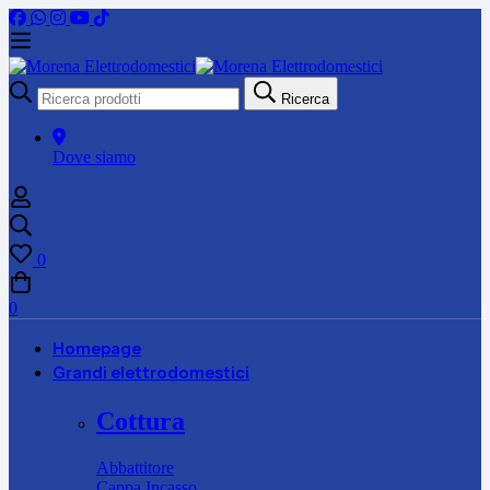
Ricerca
Ricerca
per:
Dove siamo
0
0
Homepage
Grandi elettrodomestici
Cottura
Abbattitore
Cappa Incasso