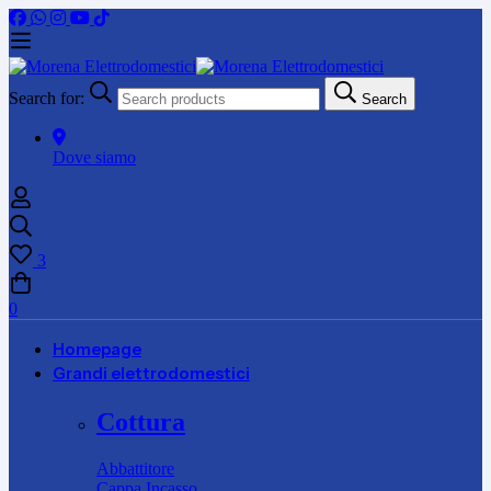
Search for:
Search
Dove siamo
3
0
Homepage
Grandi elettrodomestici
Cottura
Abbattitore
Cappa Incasso