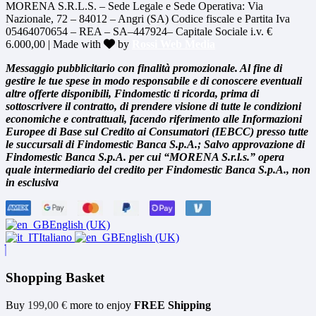
MORENA S.R.L.S. – Sede Legale e Sede Operativa: Via
Nazionale, 72 – 84012 – Angri (SA) Codice fiscale e Partita Iva
05464070654 – REA – SA–447924– Capitale Sociale i.v. €
6.000,00 | Made with
by
Rossi Web Media
Messaggio pubblicitario con finalità promozionale. Al fine di
gestire le tue spese in modo responsabile e di conoscere eventuali
altre offerte disponibili, Findomestic ti ricorda, prima di
sottoscrivere il contratto, di prendere visione di tutte le condizioni
economiche e contrattuali, facendo riferimento alle Informazioni
Europee di Base sul Credito ai Consumatori (IEBCC) presso tutte
le succursali di Findomestic Banca S.p.A.; Salvo approvazione di
Findomestic Banca S.p.A. per cui “MORENA S.r.l.s.” opera
quale intermediario del credito per Findomestic Banca S.p.A., non
in esclusiva
English (UK)
Italiano
English (UK)
Shopping Basket
Buy
199,00
€
more to enjoy
FREE Shipping