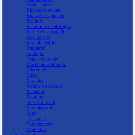
Assi da stiro
Bilance da cucina
Bilance pesapersone
Bollitori
Estrattori e Centrifughe
Ferri Arricciacapelli
Ferri da stiro
Fornelli elettrici
Friggitrici
Grattugie
Griglie elettriche
Macchine sottovuoto
Microonde
Mixer
Montalatte
Pentole e accessori
Planetarie
Sbattitori
Servizi di piatti
Spremiagrumi
Stufe
Tostapane
Vaporizzatori
Ventilatori