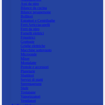
Assi da stiro
Bilance da cucina
Bilance pesapersone
Bollitori
Estrattori e Centrifughe
Ferri Arricciacapelli
Ferri da stiro
Fornelli elettrici
Friggitrici
Grattugie
Griglie elettriche
Macchine sottovuoto
Microonde
Mixer
Montalatte
Pentole e accessori
Planetarie
Sbattitori
Servizi di piatti
Spremiagrumi
Stufe
Tostapane
Vaporizzatori
Ventilatori