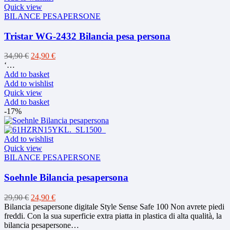
Quick view
BILANCE PESAPERSONE
Tristar WG-2432 Bilancia pesa persona
Original
Current
34,90
€
24,90
€
price
price
‘…
was:
is:
Add to basket
34,90 €.
24,90 €.
Add to wishlist
Quick view
Add to basket
-17%
Add to wishlist
Quick view
BILANCE PESAPERSONE
Soehnle Bilancia pesapersona
Original
Current
29,90
€
24,90
€
price
price
Bilancia pesapersone digitale Style Sense Safe 100 Non avrete piedi
was:
is:
freddi. Con la sua superficie extra piatta in plastica di alta qualità, la
29,90 €.
24,90 €.
bilancia pesapersone…