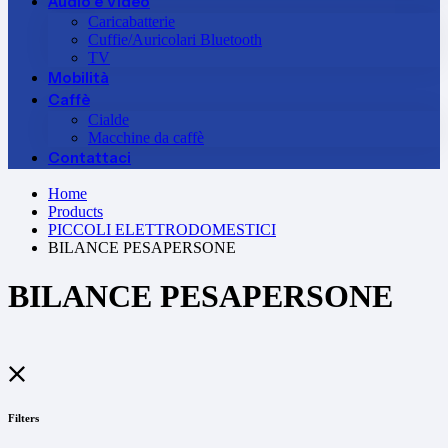
Audio e Video
Caricabatterie
Cuffie/Auricolari Bluetooth
TV
Mobilità
Caffè
Cialde
Macchine da caffè
Contattaci
Home
Products
PICCOLI ELETTRODOMESTICI
BILANCE PESAPERSONE
BILANCE PESAPERSONE
Filters