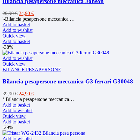
Bilancia pesapersone meccanica Johson
Original
Current
29,90
€
24,90
€
price
price
'-Bilancia pesapersone meccanica …
was:
is:
Add to basket
29,90 €.
24,90 €.
Add to wishlist
Quick view
Add to basket
-38%
Add to wishlist
Quick view
BILANCE PESAPERSONE
Bilancia pesapersone meccanica G3 ferrari G30048
Original
Current
39,90
€
24,90
€
price
price
‘-Bilancia pesapersone meccanica…
was:
is:
Add to basket
39,90 €.
24,90 €.
Add to wishlist
Quick view
Add to basket
-29%
Add to wishlist