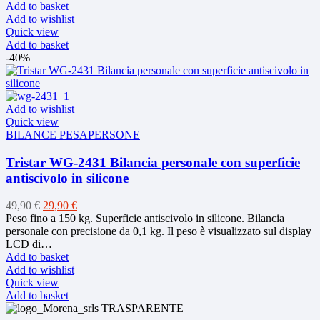
Add to basket
Add to wishlist
Quick view
Add to basket
-40%
Add to wishlist
Quick view
BILANCE PESAPERSONE
Tristar WG-2431 Bilancia personale con superficie
antiscivolo in silicone
Original
Current
49,90
€
29,90
€
price
price
Peso fino a 150 kg. Superficie antiscivolo in silicone. Bilancia
was:
is:
personale con precisione da 0,1 kg. Il peso è visualizzato sul display
49,90 €.
29,90 €.
LCD di…
Add to basket
Add to wishlist
Quick view
Add to basket