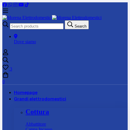
Search
Search
for:
Dove siamo
3
0
Homepage
Grandi elettrodomestici
Cottura
Abbattitore
Cappa Incasso