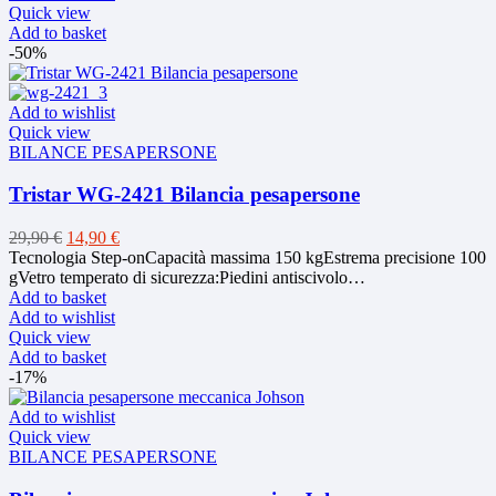
Quick view
Add to basket
-50%
Add to wishlist
Quick view
BILANCE PESAPERSONE
Tristar WG-2421 Bilancia pesapersone
Original
Current
29,90
€
14,90
€
price
price
Tecnologia Step-onCapacità massima 150 kgEstrema precisione 100
was:
is:
gVetro temperato di sicurezza:Piedini antiscivolo…
29,90 €.
14,90 €.
Add to basket
Add to wishlist
Quick view
Add to basket
-17%
Add to wishlist
Quick view
BILANCE PESAPERSONE