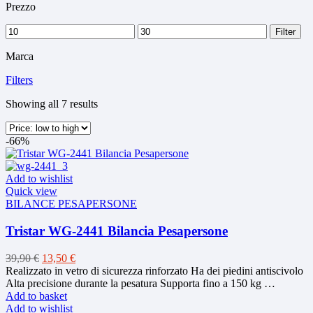
Prezzo
Min
Max
Filter
price
price
Marca
Filters
Sorted
Showing all 7 results
by
price:
-66%
low
to
high
Add to wishlist
Quick view
BILANCE PESAPERSONE
Tristar WG-2441 Bilancia Pesapersone
Original
Current
39,90
€
13,50
€
price
price
Realizzato in vetro di sicurezza rinforzato Ha dei piedini antiscivolo
was:
is:
Alta precisione durante la pesatura Supporta fino a 150 kg …
39,90 €.
13,50 €.
Add to basket
Add to wishlist