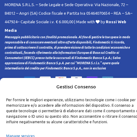
MORENA S.R.L.S. – Sede Legale e Sede Operativa: Via Nazionale, 72 –
84012 – Angri (SA) Codice fiscale e Partita Iva 05464070654 – REA – SA–
447924– Capitale Sociale i.v. € 6.000,00 | Made with
by
Rossi Web
Media
Messaggio pubblicitario con finalità promozionale. Al fine di gestire le tue spese in modo
responsabile e di conoscere eventuali altre offerte disponibili, Findomestic ti ricorda,
prima di sottoscrivere il contratto, di prendere visione di tutte le condizioni economiche e
contrattuali, facendo riferimento alle Informazioni Europee di Base sul Credito ai
Consumatori (IEBCC) presso tutte le succursali di Findomestic Banca S.p.A.; Salvo
approvazione di Findomestic Banca S.p.A. per cui “MORENA S.r.l.s.” opera quale
intermediario del credito per Findomestic Banca S.p.A., non in esclusiva
Gestisci Consenso
Per fornire le migliori esperienze, utilizziamo tecnologie come i cookie per
memorizzare e/o accedere alle informazioni del dispositivo. Il consenso a
queste tecnologie ci permetterà di elaborare dati come il comportamento 
navigazione o ID unici su questo sito. Non acconsentire o ritirare il consens
influire negativamente su alcune caratteristiche e funzioni.
Manage services