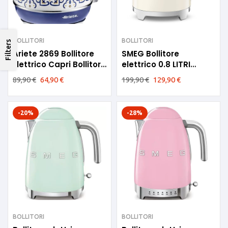
BOLLITORI
BOLLITORI
Filters
Ariete 2869 Bollitore
SMEG Bollitore
Elettrico Capri Bollitore
elettrico 0.8 LITRI
1,7lt
KLF05CREU
89,90
€
64,90
€
199,90
€
129,90
€
-20%
-28%
BOLLITORI
BOLLITORI