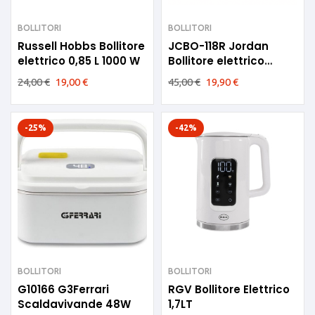
BOLLITORI
BOLLITORI
Russell Hobbs Bollitore
JCBO-118R Jordan
elettrico 0,85 L 1000 W
Bollitore elettrico
1500W
24,00
€
19,00
€
45,00
€
19,90
€
-25%
-42%
BOLLITORI
BOLLITORI
G10166 G3Ferrari
RGV Bollitore Elettrico
Scaldavivande 48W
1,7LT