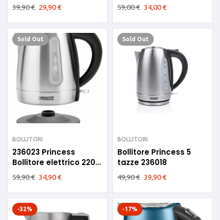
39,90
€
29,90
€
59,00
€
34,00
€
Sold
Out
Sold
Out
BOLLITORI
BOLLITORI
236023 Princess
Bollitore Princess 5
Bollitore elettrico 2200
tazze 236018
W 1lt
59,90
€
34,90
€
49,90
€
39,90
€
-32%
-17%