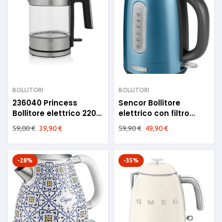
BOLLITORI
BOLLITORI
236040 Princess
Sencor Bollitore
Bollitore elettrico 2200
elettrico con filtro
W 1lt
rimovibile 1,7 L SWK
59,00
€
39,90
€
59,90
€
49,90
€
1772BL
-28%
-35%