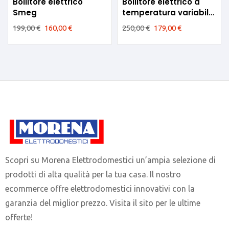
Bollitore elettrico
Bollitore elettrico a
Smeg
temperatura variabile
Smeg KLF04PBEU
199,00
€
160,00
€
250,00
€
179,00
€
(Disponibile in vari
colori)
Scopri su Morena Elettrodomestici un’ampia selezione di
prodotti di alta qualità per la tua casa. Il nostro
ecommerce offre elettrodomestici innovativi con la
garanzia del miglior prezzo. Visita il sito per le ultime
offerte!