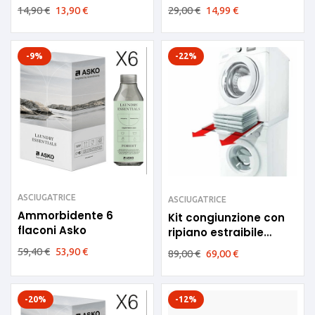
Sgrassante per
14,90
€
13,90
€
29,00
€
14,99
€
lavatrice e
lavastoviglie
-9%
-22%
ASCIUGATRICE
ASCIUGATRICE
Ammorbidente 6
Kit congiunzione con
flaconi Asko
ripiano estraibile
Meliconi
59,40
€
53,90
€
89,00
€
69,00
€
-20%
-12%