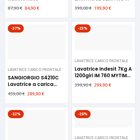
87,90
€
84,90
€
399,00
€
199,90
€
-37%
-25%
LAVATRICE CARICO FRONTALE
Lavatrice Indesit 7Kg A
LAVATRICE CARICO FRONTALE
1200giri IM 760 MYTIME
SANGIORGIO S4210C
IT
Lavatrice a carica
399,90
€
299,90
€
frontale 5kg
459,00
€
289,90
€
meccanica Classe C
-22%
-20%
LAVATRICE CARICO FRONTALE