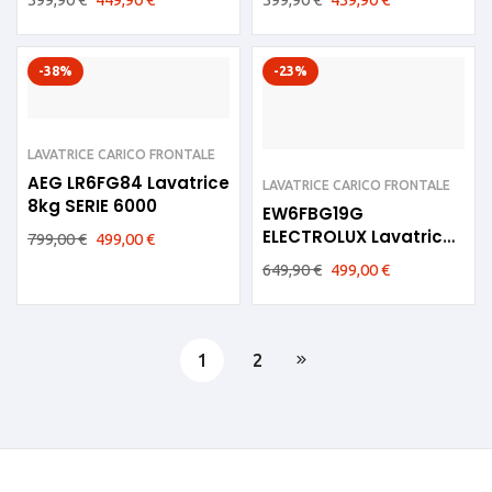
-38%
-23%
LAVATRICE CARICO FRONTALE
AEG LR6FG84 Lavatrice
LAVATRICE CARICO FRONTALE
8kg SERIE 6000
EW6FBG19G
ELECTROLUX Lavatrice
799,00
€
499,00
€
9 kg 1400giri A
649,90
€
499,00
€
1
2