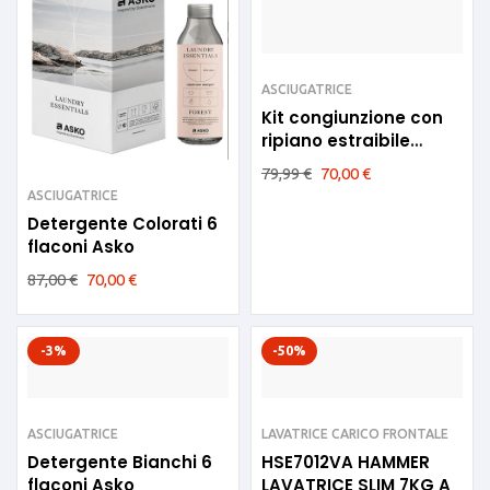
ASCIUGATRICE
Kit congiunzione con
ripiano estraibile
Electrolux
79,99
€
70,00
€
ASCIUGATRICE
Detergente Colorati 6
flaconi Asko
87,00
€
70,00
€
-3%
-50%
ASCIUGATRICE
LAVATRICE CARICO FRONTALE
Detergente Bianchi 6
HSE7012VA HAMMER
flaconi Asko
LAVATRICE SLIM 7KG A