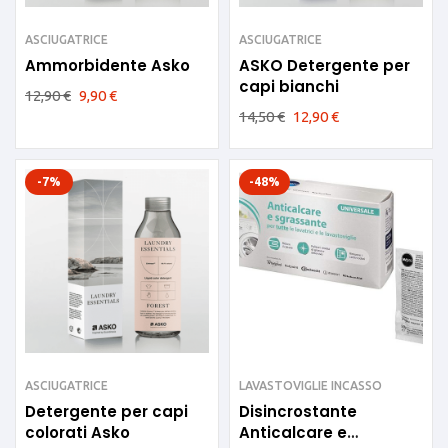
ASCIUGATRICE
ASCIUGATRICE
Ammorbidente Asko
ASKO Detergente per
capi bianchi
12,90
€
9,90
€
14,50
€
12,90
€
-7%
-48%
ASCIUGATRICE
LAVASTOVIGLIE INCASSO
Detergente per capi
Disincrostante
colorati Asko
Anticalcare e