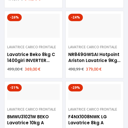
-26%
-24%
LAVATRICE CARICO FRONTALE
LAVATRICE CARICO FRONTALE
Lavatrice Beko 8kg C
NR849GWSAI Hotpoint
1400giri INVERTER
Ariston Lavatrice 9Kg
WUX81436AI
A 1400giri inverter
499,00
€
369,00
€
498,99
€
379,00
€
-51%
-29%
LAVATRICE CARICO FRONTALE
LAVATRICE CARICO FRONTALE
BMWU31021W BEKO
F4NX1008NWK LG
Lavatrice 10kg A
Lavatrice 8kg A