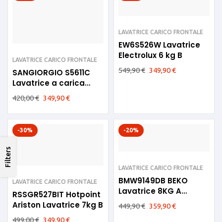
LAVATRICE CARICO FRONTALE
EW6S526W Lavatrice
Electrolux 6 kg B
LAVATRICE CARICO FRONTALE
549,90
€
349,90
€
SANGIORGIO S5611C
Lavatrice a carica
frontale 8kg
420,00
€
349,90
€
meccanica Classe D
-30%
-20%
Filters
LAVATRICE CARICO FRONTALE
BMW9149DB BEKO
LAVATRICE CARICO FRONTALE
Lavatrice 8KG A
RSSGR527BIT Hotpoint
Inverter
Ariston Lavatrice 7kg B
449,90
€
359,90
€
499,00
€
349,90
€