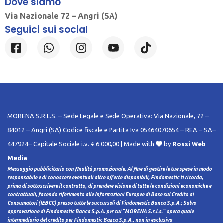
Dove siamo
Via Nazionale 72 – Angri (SA)
Seguici sui social
MORENA S.R.L.S. – Sede Legale e Sede Operativa: Via Nazionale, 72 –
84012 – Angri (SA) Codice fiscale e Partita Iva 05464070654 – REA – SA–
447924– Capitale Sociale i.v. € 6.000,00 | Made with
by
Rossi Web
Media
Messaggio pubblicitario con finalità promozionale. Al fine di gestire le tue spese in modo
responsabile e di conoscere eventuali altre offerte disponibili, Findomestic ti ricorda,
prima di sottoscrivere il contratto, di prendere visione di tutte le condizioni economiche e
contrattuali, facendo riferimento alle Informazioni Europee di Base sul Credito ai
Consumatori (IEBCC) presso tutte le succursali di Findomestic Banca S.p.A.; Salvo
approvazione di Findomestic Banca S.p.A. per cui “MORENA S.r.l.s.” opera quale
intermediario del credito per Findomestic Banca S.p.A., non in esclusiva