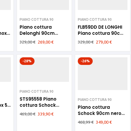
PIANO COTTURA 90
PIANO COTTURA 90
Piano cottura
FLB59DD DE LONGHI
nox 5
Delonghi 90cm
Piano cottura 90cm
avena 5 fuochi
bianco 5 fuochi
329,00
€
269,00
€
329,00
€
279,00
€
-28%
-26%
PIANO COTTURA 90
STS95558 Piano
PIANO COTTURA 90
x 5
cottura Schock
Piano cottura
90cm avena 5 fuochi
Schock 90cm nero
469,00
€
339,90
€
opaco 5 fuochi
468,99
€
349,00
€
STS955BK