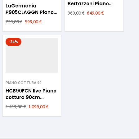
Bertazzoni Piano
LaGermania
cottura 90cm Inox
P905CLAGGN Piano
969,00
€
649,00
€
Cottura 90cm Vetro
759,00
€
599,00
€
Nero
-24%
PIANO COTTURA 90
HCB90FCN Ilve Piano
cottura 90cm
Nostalgie Con
1.439,00
€
1.099,00
€
Pescera Bianco
Antico