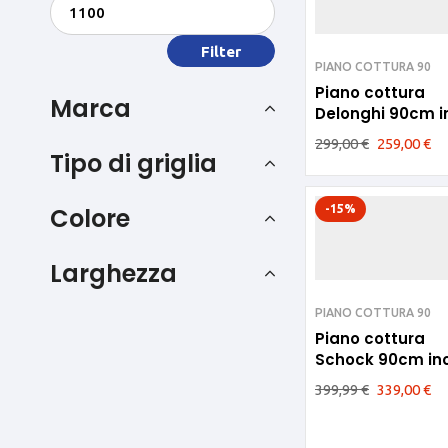
Filter
PIANO COTTURA 90
Piano cottura
Marca
Delonghi 90cm i
fuochi YAL59DD
299,00
€
259,00
€
Tipo di griglia
Colore
-15%
Larghezza
PIANO COTTURA 90
Piano cottura
Schock 90cm ino
fuochi STS955IX
399,99
€
339,00
€