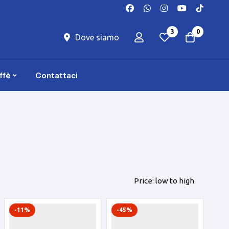
3
0
Dove siamo
ffè
Contattaci
Price: low to high
-11%
-45%