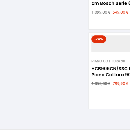
cm Bosch Serie 
Vetro temperat
1.099,00
€
549,00
€
Nero
-24%
PIANO COTTURA 90
HCB906CN/SSC ILVE
Piano Cottura 9
1.055,00
€
799,90
€