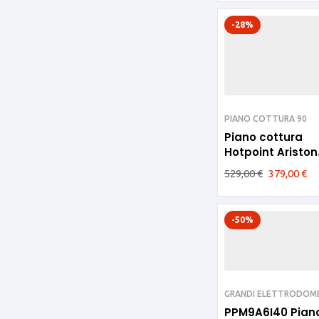
-28%
PIANO COTTURA 90
Piano cottura
Hotpoint Ariston
90cm avena 6fu
529,00
€
379,00
€
PHN960MST
(AV)R/HA
-50%
GRANDI ELETTRODOME
PPM9A6I40 Pian