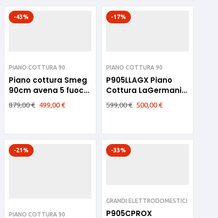
-43%
-17%
PIANO COTTURA 90
PIANO COTTURA 90
Piano cottura Smeg
P905LLAGX Piano
90cm avena 5 fuochi
Cottura LaGermania
ghisa
90cm Inox
879,00
€
499,00
€
599,00
€
500,00
€
SRV896AVOGH2
-21%
-33%
GRANDI ELETTRODOMESTICI
P905CPROX
PIANO COTTURA 90