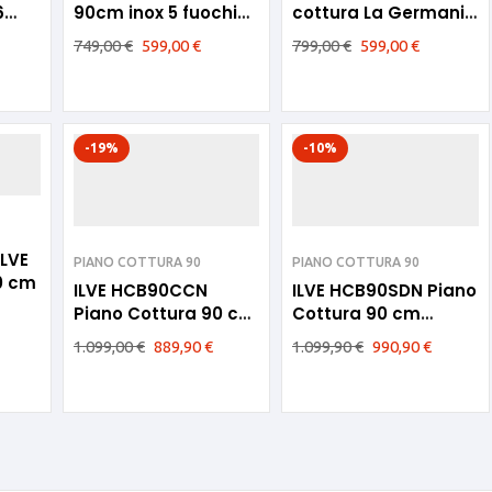
6
90cm inox 5 fuochi
cottura La Germania
o
ghisa HCS90SCK
90cm Nero 5 fuochi
749,00
€
599,00
€
799,00
€
599,00
€
-19%
-10%
PIANO COTTURA 90
PIANO COTTURA 90
0 cm
ILVE HCB90CCN
ILVE HCB90SDN Piano
Piano Cottura 90 cm
Cottura 90 cm
Acciaio Inox
Acciaio Inox
1.099,00
€
889,90
€
1.099,90
€
990,90
€