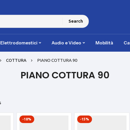
Search
i Elettrodomestici
Audio e Video
Mobilità
Ca
COTTURA
PIANO COTTURA 90
PIANO COTTURA 90
s
-18%
-15%