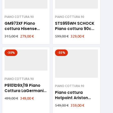
PIANO COTTURA 90
PIANO COTTURA 90
GM973XF Piano
STS955WH SCHOCK
cottura Hisense
Piano cottura 90cm
90cm inox
Bianco
315,00
€
279,00
€
599,00
€
329,00
€
-30%
-35%
PIANO COTTURA 90
P9101D9X/19 Piano
PIANO COTTURA 90
Cottura LaGermania
Piano cottura
90cm Inox
Hotpoint Ariston
499,00
€
349,00
€
90cm inox 6fuochi
549,00
€
359,00
€
PHN 962 TS/IX/HA