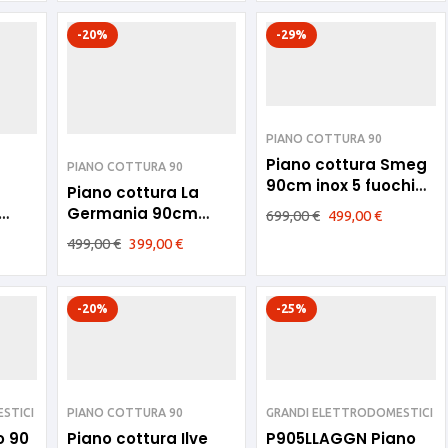
-20%
-29%
PIANO COTTURA 90
Piano cottura Smeg
PIANO COTTURA 90
90cm inox 5 fuochi
Piano cottura La
ghisa SRV596GH5
Germania 90cm
699,00
€
499,00
€
ochi
Acciaio inox 5 fuochi
499,00
€
399,00
€
P905CLAGX
-20%
-25%
STICI
PIANO COTTURA 90
GRANDI ELETTRODOMESTICI
o 90
Piano cottura Ilve
P905LLAGGN Piano