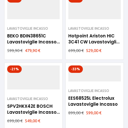
LAVASTOVIGLIE INCASSO
LAVASTOVIGLIE INCASSO
BEKO BDIN38651C
Hotpoint Ariston HIC
Lavastoviglie Incasso
3C41 CW Lavastoviglie
60CM B
libera 14 coperti C
599,90
€
479,90
€
699,00
€
529,00
€
-21%
-33%
LAVASTOVIGLIE INCASSO
EES68525L Electrolux
LAVASTOVIGLIE INCASSO
Lavastoviglie Incasso
SPV2HKX42E BOSCH
Lavastoviglie Incasso
899,00
€
599,00
€
45cm
699,00
€
549,00
€