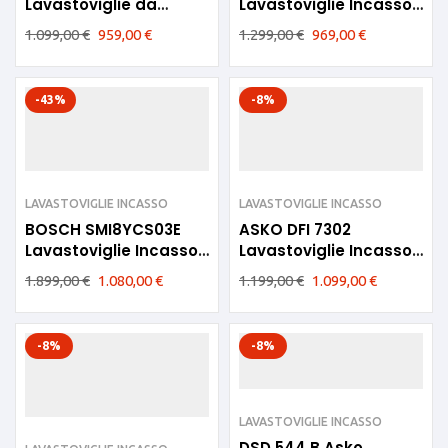
Lavastoviglie da
Lavastoviglie Incasso
incasso 14 coperti D
60cm
1.099,00
€
959,00
€
1.299,00
€
969,00
€
-43%
-8%
LAVASTOVIGLIE INCASSO
LAVASTOVIGLIE INCASSO
BOSCH SMI8YCS03E
ASKO DFI 7302
Lavastoviglie Incasso
Lavastoviglie Incasso
con Frontalino B
3 Cesti B
1.899,00
€
1.080,00
€
1.199,00
€
1.099,00
€
-8%
-8%
LAVASTOVIGLIE INCASSO
DSD 544 B Asko