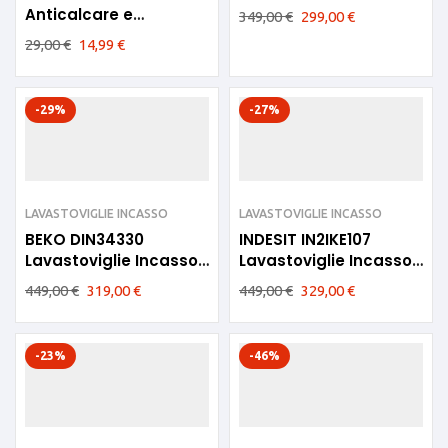
Classe E 14 coperti
Anticalcare e
349,00
€
299,00
€
Sgrassante per
29,00
€
14,99
€
lavatrice e
lavastoviglie
-29%
-27%
LAVASTOVIGLIE INCASSO
LAVASTOVIGLIE INCASSO
BEKO DIN34330
INDESIT IN2IKE107
Lavastoviglie Incasso
Lavastoviglie Incasso
Classe D
Classe E
449,00
€
319,00
€
449,00
€
329,00
€
-23%
-46%