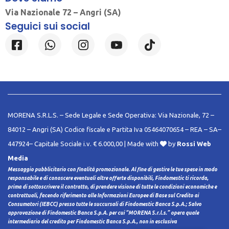
Via Nazionale 72 – Angri (SA)
Seguici sui social
MORENA S.R.L.S. – Sede Legale e Sede Operativa: Via Nazionale, 72 –
84012 – Angri (SA) Codice fiscale e Partita Iva 05464070654 – REA – SA–
447924– Capitale Sociale i.v. € 6.000,00 | Made with
by
Rossi Web
Media
Messaggio pubblicitario con finalità promozionale. Al fine di gestire le tue spese in modo
responsabile e di conoscere eventuali altre offerte disponibili, Findomestic ti ricorda,
prima di sottoscrivere il contratto, di prendere visione di tutte le condizioni economiche e
contrattuali, facendo riferimento alle Informazioni Europee di Base sul Credito ai
Consumatori (IEBCC) presso tutte le succursali di Findomestic Banca S.p.A.; Salvo
approvazione di Findomestic Banca S.p.A. per cui “MORENA S.r.l.s.” opera quale
intermediario del credito per Findomestic Banca S.p.A., non in esclusiva