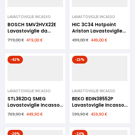
LAVASTOVIGLIE INCASSO
LAVASTOVIGLIE INCASSO
BOSCH SMV2HVX22E
HIC 3C34 Hotpoint
Lavastoviglie da
Ariston Lavastoviglie
Incasso 13 Coperti D
incasso 14 coperti D
719,00
€
419,00
€
499,00
€
449,00
€
-42%
-23%
LAVASTOVIGLIE INCASSO
LAVASTOVIGLIE INCASSO
STL362DQ SMEG
BEKO BDIN38552P
Lavastoviglie Incasso
Lavastoviglie Incasso
3 cesti D
60CM B
769,90
€
449,90
€
599,90
€
459,90
€
-20%
-24%