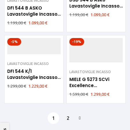
LAVASTOVIGLIE INCASSO
Lavastoviglie Incasso
DFI 544 B ASKO
A
Lavastoviglie Incasso
1.199,00
€
1.099,00
€
14 COPERTI A
1.199,00
€
1.099,00
€
-5%
-19%
LAVASTOVIGLIE INCASSO
DFI 544 K/1
LAVASTOVIGLIE INCASSO
Lavastoviglie Incasso
MIELE G 5273 SCVi
A
Excellence
1.299,00
€
1.229,00
€
Lavastoviglie da
1.599,00
€
1.299,00
€
incasso 14 coperti C
1
2