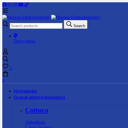
Search
Search
for:
Dove siamo
3
0
Homepage
Grandi elettrodomestici
Cottura
Abbattitore
Cappa Incasso