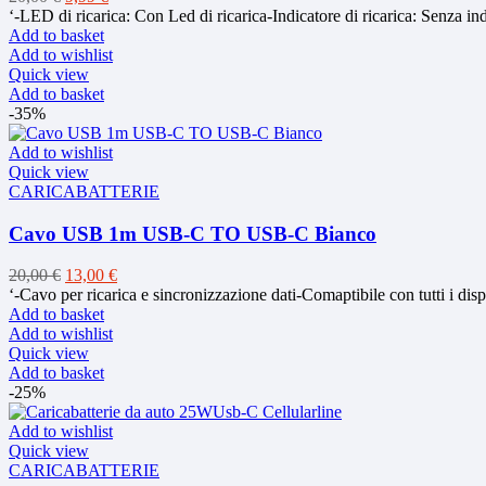
price
price
‘-LED di ricarica: Con Led di ricarica-Indicatore di ricarica: Senza in
was:
is:
Add to basket
20,00 €.
9,99 €.
Add to wishlist
Quick view
Add to basket
-35%
Add to wishlist
Quick view
CARICABATTERIE
Cavo USB 1m USB-C TO USB-C Bianco
Original
Current
20,00
€
13,00
€
price
price
‘-Cavo per ricarica e sincronizzazione dati-Comaptibile con tutti i d
was:
is:
Add to basket
20,00 €.
13,00 €.
Add to wishlist
Quick view
Add to basket
-25%
Add to wishlist
Quick view
CARICABATTERIE