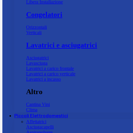
Libera Installazione
Congelatori
Orizzontali
Verticali
Lavatrici e asciugatrici
Asciugatrici
Lavasciuga
Lavatrici a carico frontale
Lavatrici a carico verticale
Lavatrici a incasso
Altro
Cantina Vini
Clima
Piccoli Elettrodomestici
Affettatrici
Asciugacapelli
Aspirapolvere