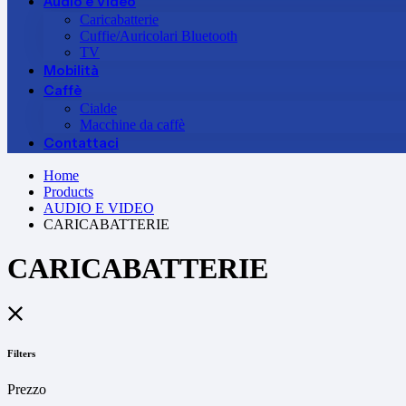
Audio e Video
Caricabatterie
Cuffie/Auricolari Bluetooth
TV
Mobilità
Caffè
Cialde
Macchine da caffè
Contattaci
Home
Products
AUDIO E VIDEO
CARICABATTERIE
CARICABATTERIE
Filters
Prezzo