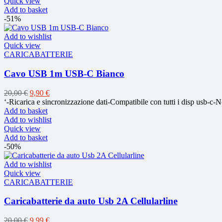
Quick view
Add to basket
-51%
Add to wishlist
Quick view
CARICABATTERIE
Cavo USB 1m USB-C Bianco
Original
Current
20,00
€
9,90
€
price
price
‘-Ricarica e sincronizzazione dati-Compatibile con tutti i disp usb-c
was:
is:
Add to basket
20,00 €.
9,90 €.
Add to wishlist
Quick view
Add to basket
-50%
Add to wishlist
Quick view
CARICABATTERIE
Caricabatterie da auto Usb 2A Cellularline
Original
Current
20,00
€
9,99
€