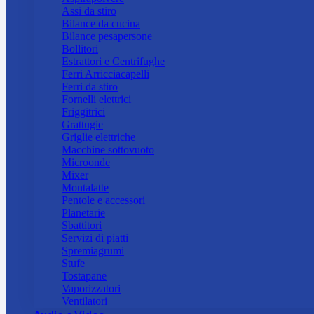
Assi da stiro
Bilance da cucina
Bilance pesapersone
Bollitori
Estrattori e Centrifughe
Ferri Arricciacapelli
Ferri da stiro
Fornelli elettrici
Friggitrici
Grattugie
Griglie elettriche
Macchine sottovuoto
Microonde
Mixer
Montalatte
Pentole e accessori
Planetarie
Sbattitori
Servizi di piatti
Spremiagrumi
Stufe
Tostapane
Vaporizzatori
Ventilatori