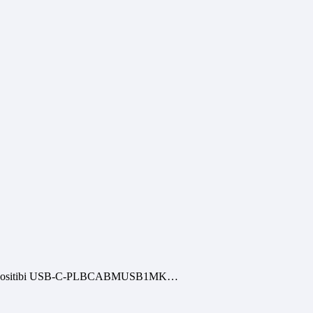
ti i dispositibi USB-C-PLBCABMUSB1MK…