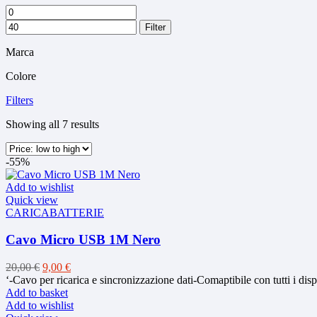
Min
Max
price
price
Filter
Marca
Colore
Filters
Sorted
Showing all 7 results
by
price:
-55%
low
to
Add to wishlist
high
Quick view
CARICABATTERIE
Cavo Micro USB 1M Nero
Original
Current
20,00
€
9,00
€
price
price
‘-Cavo per ricarica e sincronizzazione dati-Comaptibile con tut
was:
is:
Add to basket
20,00 €.
9,00 €.
Add to wishlist