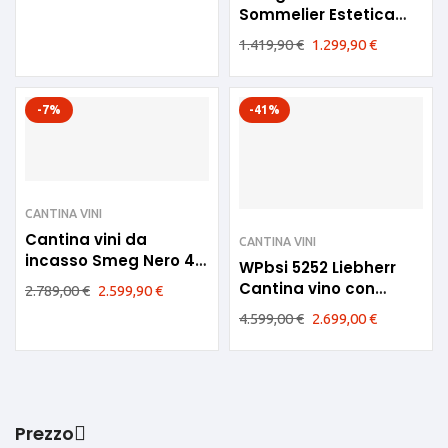
Sommelier Estetica
Dolce Stil Novo
1.419,90
€
1.299,90
€
CPS615NR PRONTA
CONSEGNA
-7%
-41%
CANTINA VINI
Cantina vini da
CANTINA VINI
incasso Smeg Nero 45
WPbsi 5252 Liebherr
cm F CVI621NR3
Cantina vino con
2.789,00
€
2.599,90
€
porta in vetro e telaio
4.599,00
€
2.699,00
€
BlackSteel da 60 cm
Prezzo