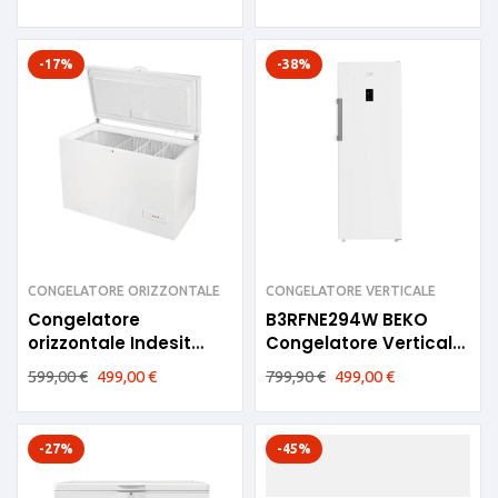
-17%
-38%
CONGELATORE ORIZZONTALE
CONGELATORE VERTICALE
Congelatore
B3RFNE294W BEKO
orizzontale Indesit
Congelatore Verticale
450litri Cl.F140cm
260litri E NoFrost
599,00
€
499,00
€
799,90
€
499,00
€
OS1A450H
-27%
-45%