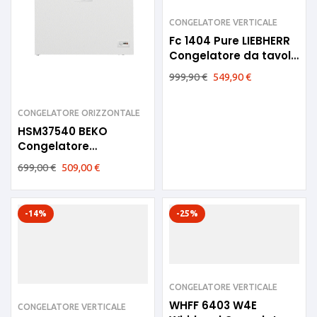
CONGELATORE VERTICALE
Fc 1404 Pure LIEBHERR
Congelatore da tavolo
C
999,90
€
549,90
€
CONGELATORE ORIZZONTALE
HSM37540 BEKO
Congelatore
Orizzontal 360 LT E
699,00
€
509,00
€
-14%
-25%
CONGELATORE VERTICALE
WHFF 6403 W4E
CONGELATORE VERTICALE