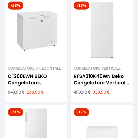
-58%
-28%
CONGELATORE ORIZZONTALE
CONGELATORE VERTICALE
CF200EWN BEKO
RFSA210K40WN Beko
Congelatore
Congelatore Verticale
Orizzontale 198lt E
E 6 cassetti bianco
649,90
€
269,90
€
499,90
€
359,90
€
-31%
-12%