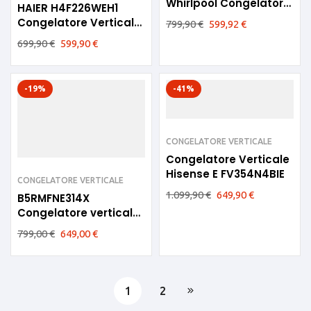
Whirlpool Congelatore
HAIER H4F226WEH1
verticale 70cm
Congelatore Verticale
799,90
€
599,92
€
6 CASSETTI NoFrost
699,90
€
599,90
€
226L E Bianco
-19%
-41%
CONGELATORE VERTICALE
Congelatore Verticale
Hisense E FV354N4BIE
CONGELATORE VERTICALE
1.099,90
€
649,90
€
B5RMFNE314X
Congelatore verticale
Beko E 8 cassetti No
799,00
€
649,00
€
Frost Inox
1
2