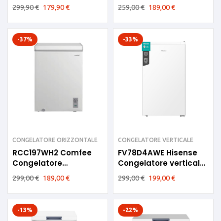
3 cassetti 85lt E
orizzontale Candy 97lt
299,90
€
179,90
€
259,00
€
189,00
€
-37%
-33%
CONGELATORE ORIZZONTALE
CONGELATORE VERTICALE
RCC197WH2 Comfee
FV78D4AWE Hisense
Congelatore
Congelatore verticale
orizzontale 145litri F
E 3 cassetti 65L
299,00
€
189,00
€
299,00
€
199,00
€
-13%
-22%