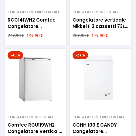
CONGELATORE ORIZZONTALE
CONGELATORE VERTICALE
RCC141WH2 Comfee
Congelatore verticale
Congelatore
Nikkei F 3 cassetti 73L
orizzontale 97litri E
NKS75
249,90
€
149,90
€
209,90
€
179,90
€
-40%
-27%
CONGELATORE VERTICALE
CONGELATORE ORIZZONTALE
Comfee RCU119WH2
CCHH 100 E CANDY
Congelatore Verticale
Congelatore