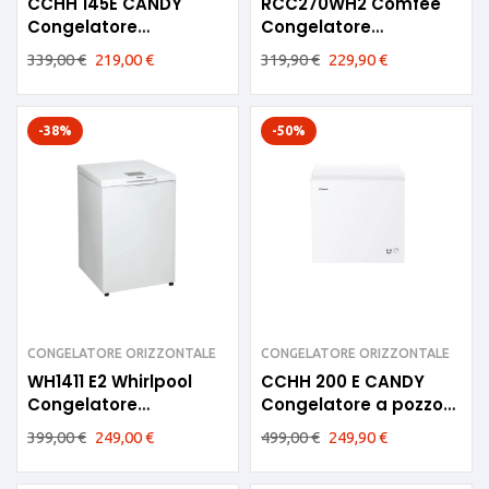
CCHH 145E CANDY
RCC270WH2 Comfee
Congelatore
Congelatore
orizzontale 137lt
orizzontale 200litri E
339,00
€
219,00
€
319,90
€
229,90
€
-38%
-50%
CONGELATORE ORIZZONTALE
CONGELATORE ORIZZONTALE
WH1411 E2 Whirlpool
CCHH 200 E CANDY
Congelatore
Congelatore a pozzo
orizzontale 130lt F
194lt
399,00
€
249,00
€
499,00
€
249,90
€