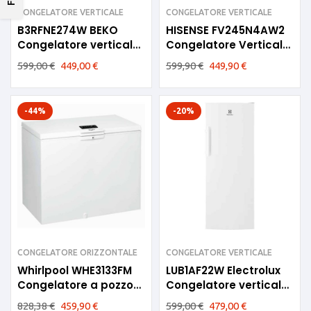
CONGELATORE VERTICALE
CONGELATORE VERTICALE
B3RFNE274W BEKO
HISENSE FV245N4AW2
Congelatore verticale
Congelatore Verticale
220lt E No Frost
6 cassetti No Frost 276
599,00
€
449,00
€
599,90
€
449,90
€
L 60cm
-44%
-20%
CONGELATORE ORIZZONTALE
CONGELATORE VERTICALE
Whirlpool WHE3133FM
LUB1AF22W Electrolux
Congelatore a pozzo
Congelatore verticale
315lt
6 cassetti 220lt
828,38
€
459,90
€
599,00
€
479,00
€