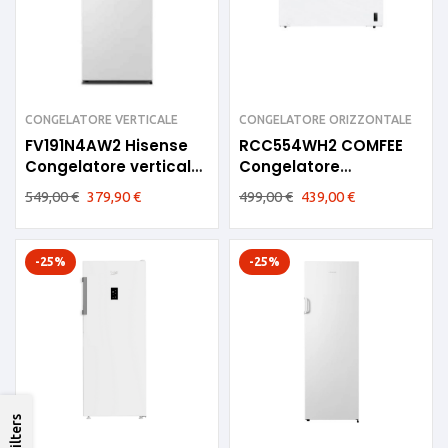
CONGELATORE VERTICALE
CONGELATORE ORIZZONTALE
FV191N4AW2 Hisense
RCC554WH2 COMFEE
Congelatore verticale
Congelatore
F 5cassetti NoFrost
Orizzontale 418LT E
549,00
€
379,90
€
499,00
€
439,00
€
bianco
-25%
-25%
Filters