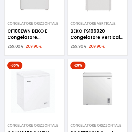
CONGELATORE ORIZZONTALE
CONGELATORE VERTICALE
CF100EWN BEKO E
BEKO FS166020
Congelatore
Congelatore Verticale
orizzontale Beko
3 CASSETTI
269,00
€
209,90
€
269,90
€
209,90
€
104litri
-35%
-28%
CONGELATORE ORIZZONTALE
CONGELATORE ORIZZONTALE