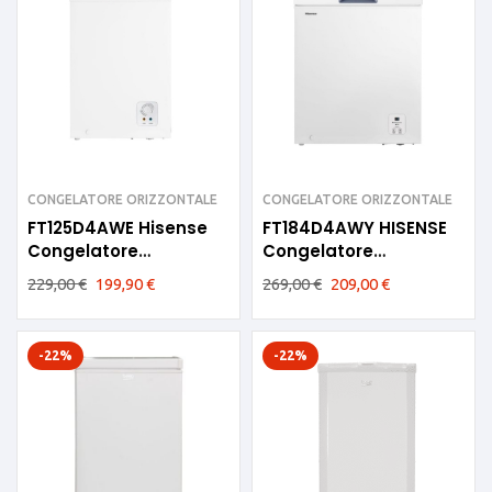
CONGELATORE ORIZZONTALE
CONGELATORE ORIZZONTALE
FT125D4AWE Hisense
FT184D4AWY HISENSE
Congelatore
Congelatore
orizzontale 98litri E
Orizzontale 142L E
229,00
€
199,90
€
269,00
€
209,00
€
-22%
-22%