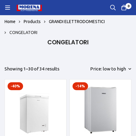
0
Home
Products
GRANDI ELETTRODOMESTICI
CONGELATORI
CONGELATORI
Showing 1–30 of 34 results
Price: low to high
-40%
-14%