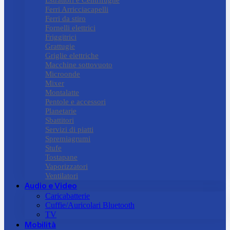
Ferri Arricciacapelli
Ferri da stiro
Fornelli elettrici
Friggitrici
Grattugie
Griglie elettriche
Macchine sottovuoto
Microonde
Mixer
Montalatte
Pentole e accessori
Planetarie
Sbattitori
Servizi di piatti
Spremiagrumi
Stufe
Tostapane
Vaporizzatori
Ventilatori
Audio e Video
Caricabatterie
Cuffie/Auricolari Bluetooth
TV
Mobilità