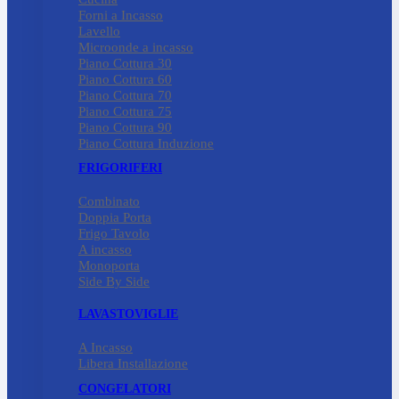
Forni a Incasso
Lavello
Microonde a incasso
Piano Cottura 30
Piano Cottura 60
Piano Cottura 70
Piano Cottura 75
Piano Cottura 90
Piano Cottura Induzione
FRIGORIFERI
Combinato
Doppia Porta
Frigo Tavolo
A incasso
Monoporta
Side By Side
LAVASTOVIGLIE
A Incasso
Libera Installazione
CONGELATORI