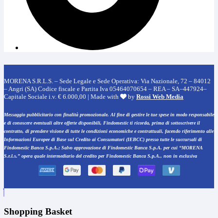
MORENA S.R.L.S. – Sede Legale e Sede Operativa: Via Nazionale, 72 – 84012
– Angri (SA) Codice fiscale e Partita Iva 05464070654 – REA – SA–447924–
Capitale Sociale i.v. € 6.000,00 | Made with
by
Rossi Web Media
Messaggio pubblicitario con finalità promozionale. Al fine di gestire le tue spese in modo responsabile
e di conoscere eventuali altre offerte disponibili, Findomestic ti ricorda, prima di sottoscrivere il
contratto, di prendere visione di tutte le condizioni economiche e contrattuali, facendo riferimento alle
Informazioni Europee di Base sul Credito ai Consumatori (IEBCC) presso tutte le succursali di
Findomestic Banca S.p.A.; Salvo approvazione di Findomestic Banca S.p.A. per cui “MORENA
S.r.l.s.” opera quale intermediario del credito per Findomestic Banca S.p.A., non in esclusiva
Shopping Basket