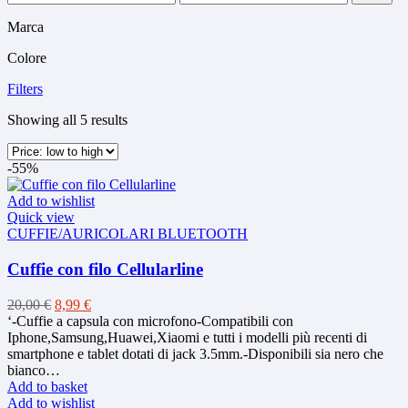
price
price
Marca
Colore
Filters
Sorted
Showing all 5 results
by
price:
-55%
low
to
Add to wishlist
high
Quick view
CUFFIE/AURICOLARI BLUETOOTH
Cuffie con filo Cellularline
Original
Current
20,00
€
8,99
€
price
price
‘-Cuffie a capsula con microfono-Compatibili con
was:
is:
Iphone,Samsung,Huawei,Xiaomi e tutti i modelli più recenti di
20,00 €.
8,99 €.
smartphone e tablet dotati di jack 3.5mm.-Disponibili sia nero che
bianco…
Add to basket
Add to wishlist