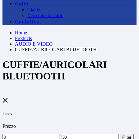
Caffè
Cialde
Macchine da caffè
Contattaci
Home
Products
AUDIO E VIDEO
CUFFIE/AURICOLARI BLUETOOTH
CUFFIE/AURICOLARI
BLUETOOTH
Filters
Prezzo
Min
Max
Filter