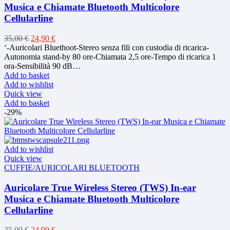
Musica e Chiamate Bluetooth Multicolore
Cellularline
Original
Current
35,00
€
24,90
€
price
price
‘-Auricolari Bluethoot-Stereo senza fili con custodia di ricarica-
was:
is:
Autonomia stand-by 80 ore-Chiamata 2,5 ore-Tempo di ricarica 1
35,00 €.
24,90 €.
ora-Sensibilità 90 dB…
Add to basket
Add to wishlist
Quick view
Add to basket
-29%
Add to wishlist
Quick view
CUFFIE/AURICOLARI BLUETOOTH
Auricolare True Wireless Stereo (TWS) In-ear
Musica e Chiamate Bluetooth Multicolore
Cellularline
Original
Current
35,00
€
24,90
€