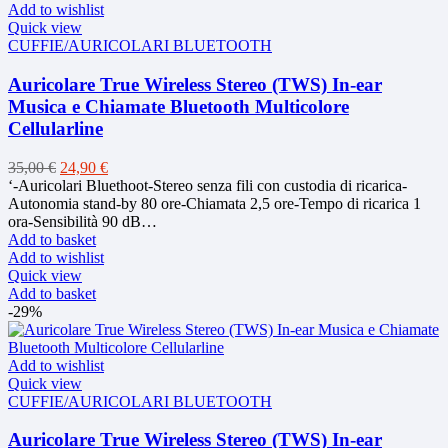
Add to wishlist
Quick view
CUFFIE/AURICOLARI BLUETOOTH
Auricolare True Wireless Stereo (TWS) In-ear
Musica e Chiamate Bluetooth Multicolore
Cellularline
Original
Current
35,00
€
24,90
€
price
price
‘-Auricolari Bluethoot-Stereo senza fili con custodia di ricarica-
was:
is:
Autonomia stand-by 80 ore-Chiamata 2,5 ore-Tempo di ricarica 1
35,00 €.
24,90 €.
ora-Sensibilità 90 dB…
Add to basket
Add to wishlist
Quick view
Add to basket
-29%
Add to wishlist
Quick view
CUFFIE/AURICOLARI BLUETOOTH
Auricolare True Wireless Stereo (TWS) In-ear