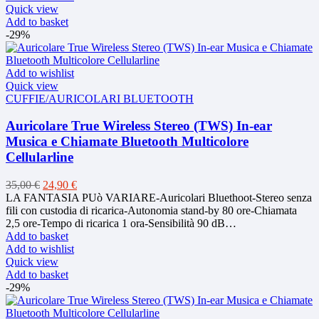
Quick view
Add to basket
-29%
Add to wishlist
Quick view
CUFFIE/AURICOLARI BLUETOOTH
Auricolare True Wireless Stereo (TWS) In-ear
Musica e Chiamate Bluetooth Multicolore
Cellularline
Original
Current
35,00
€
24,90
€
price
price
LA FANTASIA PUò VARIARE-Auricolari Bluethoot-Stereo senza
was:
is:
fili con custodia di ricarica-Autonomia stand-by 80 ore-Chiamata
35,00 €.
24,90 €.
2,5 ore-Tempo di ricarica 1 ora-Sensibilità 90 dB…
Add to basket
Add to wishlist
Quick view
Add to basket
-29%