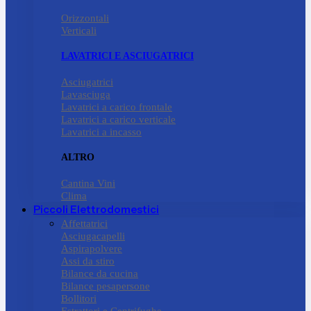
Orizzontali
Verticali
LAVATRICI E ASCIUGATRICI
Asciugatrici
Lavasciuga
Lavatrici a carico frontale
Lavatrici a carico verticale
Lavatrici a incasso
ALTRO
Cantina Vini
Clima
Piccoli Elettrodomestici
Affettatrici
Asciugacapelli
Aspirapolvere
Assi da stiro
Bilance da cucina
Bilance pesapersone
Bollitori
Estrattori e Centrifughe