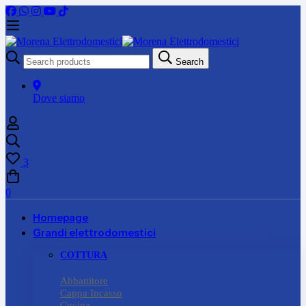
Search
Search
for:
Dove siamo
3
0
Homepage
Grandi elettrodomestici
COTTURA
Abbattitore
Cappa Incasso
Cucina