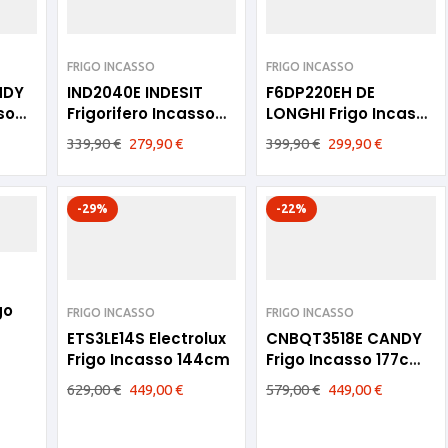
FRIGO INCASSO
FRIGO INCASSO
NDY
IND2040E INDESIT
F6DP220EH DE
so
Frigorifero Incasso
LONGHI Frigo Incasso
144cm
144cm
339,90
€
279,90
€
399,90
€
299,90
€
-29%
-22%
go
FRIGO INCASSO
FRIGO INCASSO
ETS3LE14S Electrolux
CNBQT3518E CANDY
Frigo Incasso 144cm
Frigo Incasso 177cm
E
629,00
€
449,00
€
579,00
€
449,00
€