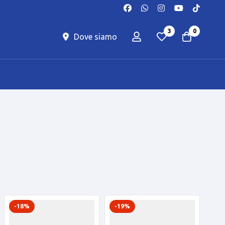
3
0
Dove siamo
-18%
-19%