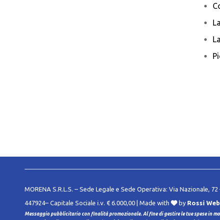
C
La
La
Pi
MORENA S.R.L.S. – Sede Legale e Sede Operativa: Via Nazionale, 72 –
447924– Capitale Sociale i.v. € 6.000,00 | Made with
by
Rossi Web
Messaggio pubblicitario con finalità promozionale. Al fine di gestire le tue spese in mo