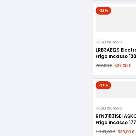
-25%
FRIGO INCASSO
LRB3AE12S Electr
Frigo Incasso 1
709,00
€
529,00
€
-14%
FRIGO INCASSO
RFN31831SEI ASK
Frigo Incasso 1
1.149,00
€
989,00
€