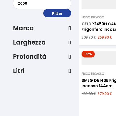
Filter
FRIGO INCASSO
CELDP2450H CA
Marca
Frigorifero Incas
144CM
309,90
€
269,90
€
Larghezza
Profondità
-22%
Litri
FRIGO INCASSO
SMEG D8140E Fri
Incasso 144cm
489,00
€
379,90
€