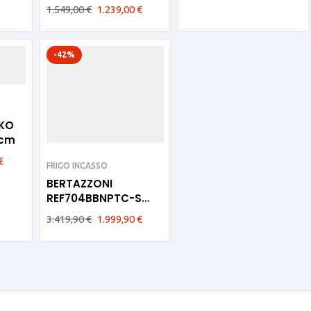
Incasso 190cm
1.549,00
€
1.239,00
€
-42%
SKO
0cm
€
FRIGO INCASSO
BERTAZZONI
REF704BBNPTC-S
Serie Professional 70
3.419,90
€
1.999,90
€
cm frigorifero da
incasso H193, sliding
door