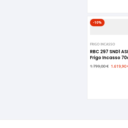
-10%
FRIGO INCASSO
RBC 297 SND1 A
Frigo Incasso 7
1.799,00
€
1.619,90