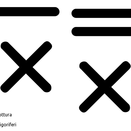
ottura
igoriferi