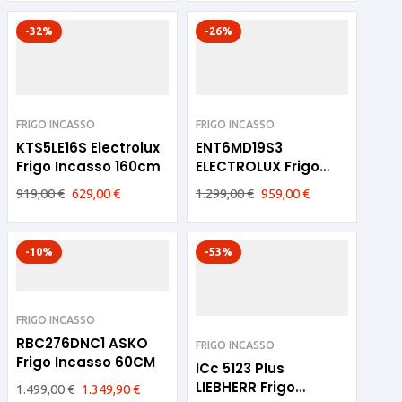
-32%
-26%
FRIGO INCASSO
FRIGO INCASSO
KTS5LE16S Electrolux
ENT6MD19S3
Frigo Incasso 160cm
ELECTROLUX Frigo
Incasso 177cm
919,00
€
629,00
€
1.299,00
€
959,00
€
-10%
-53%
FRIGO INCASSO
RBC276DNC1 ASKO
FRIGO INCASSO
Frigo Incasso 60CM
ICc 5123 Plus
LIEBHERR Frigo
1.499,00
€
1.349,90
€