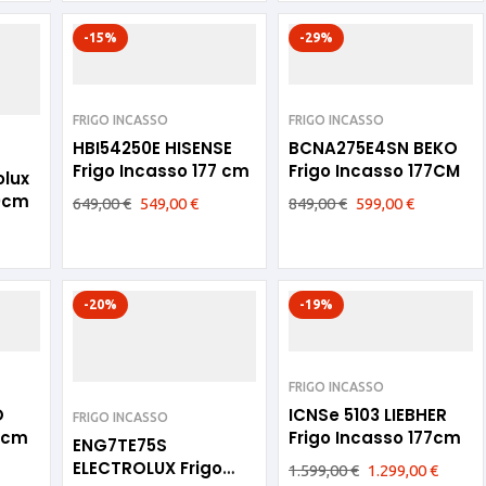
-15%
-29%
FRIGO INCASSO
FRIGO INCASSO
HBI54250E HISENSE
BCNA275E4SN BEKO
Frigo Incasso 177 cm
Frigo Incasso 177CM
olux
20cm
649,00
€
549,00
€
849,00
€
599,00
€
-20%
-19%
FRIGO INCASSO
O
ICNSe 5103 LIEBHER
FRIGO INCASSO
77cm
Frigo Incasso 177cm
ENG7TE75S
ELECTROLUX Frigo
1.599,00
€
1.299,00
€