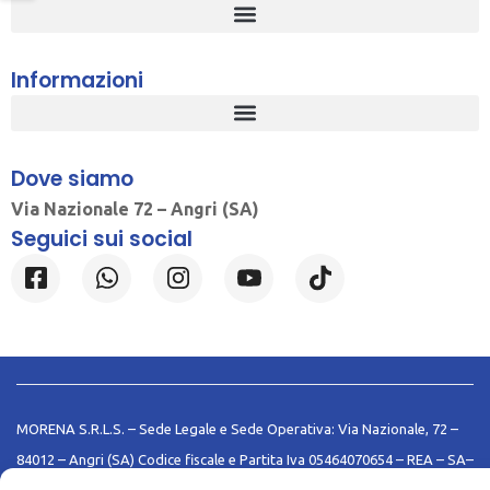
Informazioni
Dove siamo
Via Nazionale 72 – Angri (SA)
Seguici sui social
MORENA S.R.L.S. – Sede Legale e Sede Operativa: Via Nazionale, 72 –
84012 – Angri (SA) Codice fiscale e Partita Iva 05464070654 – REA – SA–
447924– Capitale Sociale i.v. € 6.000,00 | Made with
by
Rossi Web