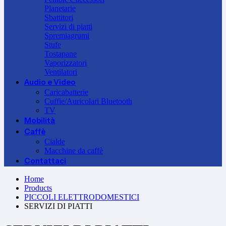
Planetarie
Sbattitori
Servizi di piatti
Spremiagrumi
Stufe
Tostapane
Vaporizzatori
Ventilatori
Audio e Video
Caricabatterie
Cuffie/Auricolari Bluetooth
TV
Mobilità
Caffè
Cialde
Macchine da caffè
Contattaci
Home
Products
PICCOLI ELETTRODOMESTICI
SERVIZI DI PIATTI