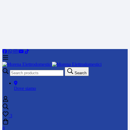
Search
Search
for:
Dove siamo
3
0