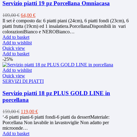
Servizio piatti 19 pz Porcellana Omniacasa
Original
Current
109,00
€
64,00
€
price
price
Il set è composto da: 6 piatti piani (24cm), 6 piatti fondi (23cm), 6
was:
is:
piatti frutta (19cm) ed 1 insalatiera.PorcellanaDisponibili in vari
109,00 €.
64,00 €.
colorazioniBianco e NEROBianco…
Add to basket
Add to wishlist
Quick view
Add to basket
-25%
Add to wishlist
Quick view
SERVIZI DI PIATTI
Servizio piatti 18 pz PLUS GOLD LINE in
porcellana
Original
Current
159,00
€
119,00
€
price
price
‘-6 piatti piani-6 piatti fondi-6 piatti da dessertMateriale:
was:
is:
Porcellana Non lavabile in lavastoviglie Non adatto per
159,00 €.
119,00 €.
microonde…
Add to basket