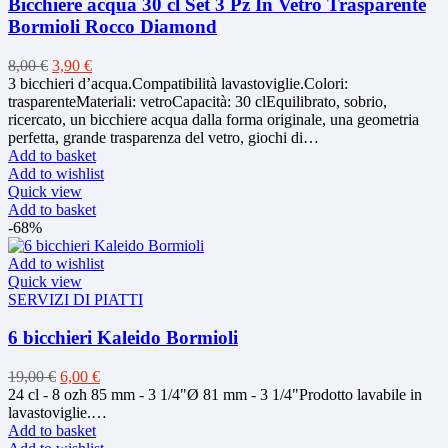
Bicchiere acqua 30 cl Set 3 Pz In Vetro Trasparente
Bormioli Rocco Diamond
Original
Current
8,00
€
3,90
€
price
price
3 bicchieri d’acqua.Compatibilità lavastoviglie.Colori:
was:
is:
trasparenteMateriali: vetroCapacità: 30 clEquilibrato, sobrio,
8,00 €.
3,90 €.
ricercato, un bicchiere acqua dalla forma originale, una geometria
perfetta, grande trasparenza del vetro, giochi di…
Add to basket
Add to wishlist
Quick view
Add to basket
-68%
Add to wishlist
Quick view
SERVIZI DI PIATTI
6 bicchieri Kaleido Bormioli
Original
Current
19,00
€
6,00
€
price
price
24 cl - 8 ozh 85 mm - 3 1/4"Ø 81 mm - 3 1/4"Prodotto lavabile in
was:
is:
lavastoviglie.…
19,00 €.
6,00 €.
Add to basket