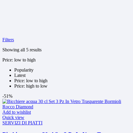
Filters
Sorted
Showing all 5 results
by
Price: low to high
price:
low
Popularity
to
Latest
high
Price: low to high
Price: high to low
-51%
Add to wishlist
Quick view
SERVIZI DI PIATTI