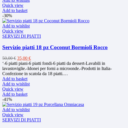
Add to wishlist
Quick view
Add to basket
-30%
Add to wishlist
Quick view
SERVIZI DI PIATTI
Servizio piatti 18 pz Coconut Bormioli Rocco
Original
Current
50,00
€
35,00
€
price
price
‘-6 piatti piani-6 piatti fondi-6 piatti da dessert-Lavabili in
was:
is:
lavastoviglie.-Idonei per forni a microonde.-Prodotti in Italia-
50,00 €.
35,00 €.
Confezione in scatola da 18 piatti.…
Add to basket
Add to wishlist
Quick view
Add to basket
-41%
Add to wishlist
Quick view
SERVIZI DI PIATTI