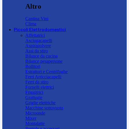
Altro
Cantina Vini
Clima
Piccoli Elettrodomestici
Affettatrici
Asciugacapelli
Aspirapolvere
Assi da stiro
Bilance da cucina
Bilance pesapersone
Bollitori
Estrattori e Centrifughe
Ferri Arricciacapelli
Ferri da stiro
Fornelli elettrici
Friggitrici
Grattugie
Griglie elettriche
Macchine sottovuoto
Microonde
Mixer
Montalatte
Pentole e accessori