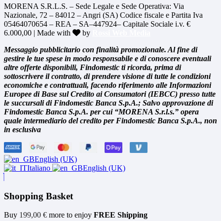
MORENA S.R.L.S. – Sede Legale e Sede Operativa: Via
Nazionale, 72 – 84012 – Angri (SA) Codice fiscale e Partita Iva
05464070654 – REA – SA–447924– Capitale Sociale i.v. €
6.000,00 | Made with
by
Rossi Web Media
Messaggio pubblicitario con finalità promozionale. Al fine di
gestire le tue spese in modo responsabile e di conoscere eventuali
altre offerte disponibili, Findomestic ti ricorda, prima di
sottoscrivere il contratto, di prendere visione di tutte le condizioni
economiche e contrattuali, facendo riferimento alle Informazioni
Europee di Base sul Credito ai Consumatori (IEBCC) presso tutte
le succursali di Findomestic Banca S.p.A.; Salvo approvazione di
Findomestic Banca S.p.A. per cui “MORENA S.r.l.s.” opera
quale intermediario del credito per Findomestic Banca S.p.A., non
in esclusiva
English (UK)
Italiano
English (UK)
Shopping Basket
Buy
199,00
€
more to enjoy
FREE Shipping